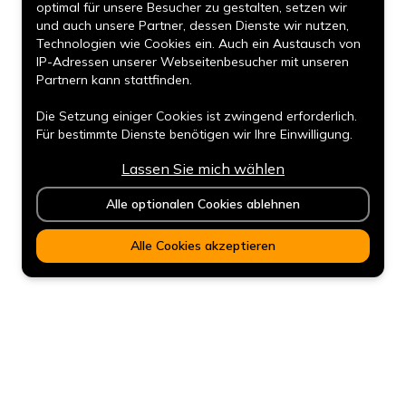
optimal für unsere Besucher zu gestalten, setzen wir
und auch unsere Partner, dessen Dienste wir nutzen,
Technologien wie Cookies ein. Auch ein Austausch von
IP-Adressen unserer Webseitenbesucher mit unseren
Partnern kann stattfinden.
Die Setzung einiger Cookies ist zwingend erforderlich.
Für bestimmte Dienste benötigen wir Ihre Einwilligung.
Lassen Sie mich wählen
Durch den Klick auf „Alle Cookies akzeptieren“, willigen
Sie (jederzeit für die Zukunft widerruflich) in alle
Alle optionalen Cookies ablehnen
Service-Termin
Datenverarbeitungen (Setzung von Cookies und
Übermittlung der IP-Adresse an Partner) ein.
Alle Cookies akzeptieren
Durch den Klick „ Alle optionalen Cookies ablehnen“
werden alle nicht zwingend notwendigen Cookies nicht
gesetzt und Verbindungen unterbunden. Die Nutzung
unserer Webseite ist dann stark eingeschränkt.
Durch den Klick auf „ Lassen Sie mich wählen“ können
Mehr
Einstellungen geändert und der Datenverarbeitung
eingewilligt werden. Ihre Auswahl kann jederzeit
Karriere