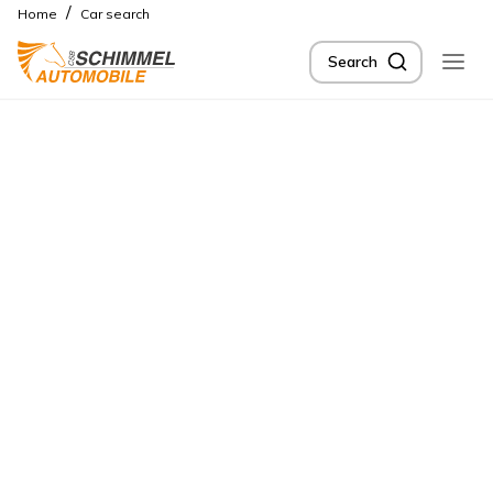
/
Home
Car search
Search