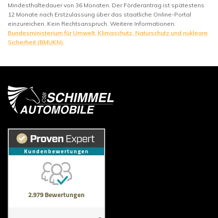
Mindesthaltedauer von 36 Monaten. Der Förderantrag ist spätestens
12 Monate nach Erstzulassung über das staatliche Online-Portal
einzureichen. Kein Rechtsanspruch. Weitere Informationen:
Bundesministerium für Umwelt, Klimaschutz, Naturschutz und nukleare
Sicherheit (BMUKN).