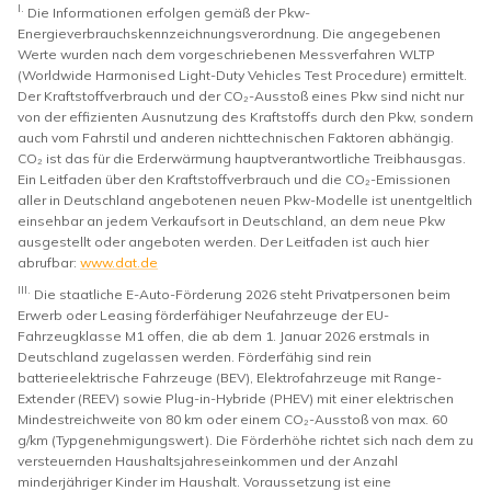
I.
Die Informationen erfolgen gemäß der Pkw-
Energieverbrauchskennzeichnungsverordnung. Die angegebenen
Werte wurden nach dem vorgeschriebenen Messverfahren WLTP
(Worldwide Harmonised Light-Duty Vehicles Test Procedure) ermittelt.
Der Kraftstoffverbrauch und der CO₂-Ausstoß eines Pkw sind nicht nur
von der effizienten Ausnutzung des Kraftstoffs durch den Pkw, sondern
auch vom Fahrstil und anderen nichttechnischen Faktoren abhängig.
CO₂ ist das für die Erderwärmung hauptverantwortliche Treibhausgas.
Ein Leitfaden über den Kraftstoffverbrauch und die CO₂-Emissionen
aller in Deutschland angebotenen neuen Pkw-Modelle ist unentgeltlich
einsehbar an jedem Verkaufsort in Deutschland, an dem neue Pkw
ausgestellt oder angeboten werden. Der Leitfaden ist auch hier
abrufbar:
www.dat.de
III.
Die staatliche E-Auto-Förderung 2026 steht Privatpersonen beim
Erwerb oder Leasing förderfähiger Neufahrzeuge der EU-
Fahrzeugklasse M1 offen, die ab dem 1. Januar 2026 erstmals in
Deutschland zugelassen werden. Förderfähig sind rein
batterieelektrische Fahrzeuge (BEV), Elektrofahrzeuge mit Range-
Extender (REEV) sowie Plug-in-Hybride (PHEV) mit einer elektrischen
Mindestreichweite von 80 km oder einem CO₂-Ausstoß von max. 60
g/km (Typgenehmigungswert). Die Förderhöhe richtet sich nach dem zu
versteuernden Haushaltsjahreseinkommen und der Anzahl
minderjähriger Kinder im Haushalt. Voraussetzung ist eine