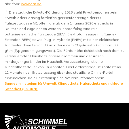
abrufbar:
www.dat.de
III.
Die staatliche E-Auto-Förderung 2026 steht Privatpersonen beim
Erwerb oder Leasing förderfähiger Neufahrzeuge der EU-
Fahrzeugklasse M1 offen, die ab dem 1. Januar 2026 erstmals in
Deutschland zugelassen werden. Förderfähig sind rein
batterieelektrische Fahrzeuge (BEV), Elektrofahrzeuge mit Range-
Extender (REEV) sowie Plug-in-Hybride (PHEV) mit einer elektrischen
Mindestreichweite von 80 km oder einem CO₂-Ausstoß von max. 60
g/km (Typgenehmigungswert). Die Förderhöhe richtet sich nach dem zu
versteuernden Haushaltsjahreseinkommen und der Anzahl
minderjähriger Kinder im Haushalt. Voraussetzung ist eine
Mindesthaltedauer von 36 Monaten. Der Förderantrag ist spätestens
12 Monate nach Erstzulassung über das staatliche Online-Portal
einzureichen. Kein Rechtsanspruch. Weitere Informationen:
Bundesministerium für Umwelt, Klimaschutz, Naturschutz und nukleare
Sicherheit (BMUKN).