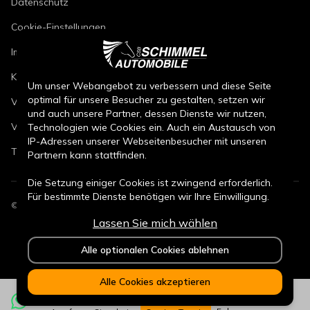
Datenschutz
Cookie-Einstellungen
Impressum
Kfz-Reparaturbedingungen
Um unser Webangebot zu verbessern und diese Seite
optimal für unsere Besucher zu gestalten, setzen wir
Verkaufsbedingungen Neuwagen
und auch unsere Partner, dessen Dienste wir nutzen,
Verkaufsbedingungen Gebrauchtwagen
Technologien wie Cookies ein. Auch ein Austausch von
IP-Adressen unserer Webseitenbesucher mit unseren
Teileverkaufsbedingungen
Partnern kann stattfinden.
Die Setzung einiger Cookies ist zwingend erforderlich.
Für bestimmte Dienste benötigen wir Ihre Einwilligung.
©
2026
CSB Schimmel Automobile GmbH. Alle Rechte vorbehalten.
Lassen Sie mich wählen
Durch den Klick auf „Alle Cookies akzeptieren“, willigen
Sie (jederzeit für die Zukunft widerruflich) in alle
Alle optionalen Cookies ablehnen
Datenverarbeitungen (Setzung von Cookies und
Übermittlung der IP-Adresse an Partner) ein.
Alle Cookies akzeptieren
Durch den Klick „ Alle optionalen Cookies ablehnen“
werden alle nicht zwingend notwendigen Cookies nicht