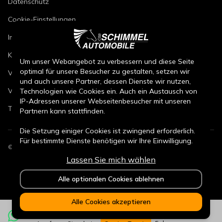
Datenschutz
Cookie-Einstellungen
Impressum
Kfz-Reparaturbedingungen
Um unser Webangebot zu verbessern und diese Seite
optimal für unsere Besucher zu gestalten, setzen wir
Verkaufsbedingungen Neuwagen
und auch unsere Partner, dessen Dienste wir nutzen,
Verkaufsbedingungen Gebrauchtwagen
Technologien wie Cookies ein. Auch ein Austausch von
IP-Adressen unserer Webseitenbesucher mit unseren
Teileverkaufsbedingungen
Partnern kann stattfinden.
Die Setzung einiger Cookies ist zwingend erforderlich.
Für bestimmte Dienste benötigen wir Ihre Einwilligung.
©
2026
CSB Schimmel Automobile GmbH. Alle Rechte vorbehalten.
Lassen Sie mich wählen
Durch den Klick auf „Alle Cookies akzeptieren“, willigen
Sie (jederzeit für die Zukunft widerruflich) in alle
Alle optionalen Cookies ablehnen
Datenverarbeitungen (Setzung von Cookies und
Übermittlung der IP-Adresse an Partner) ein.
Alle Cookies akzeptieren
Durch den Klick „ Alle optionalen Cookies ablehnen“
werden alle nicht zwingend notwendigen Cookies nicht