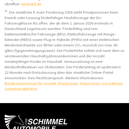
abrufbar:
www.dat.de
III.
Die staatliche E-Auto-Förderung 2026 steht Privatpersonen beim
Erwerb oder Leasing förderfähiger Neufahrzeuge der EU-
Fahrzeugklasse M1 offen, die ab dem 1. Januar 2026 erstmals in
Deutschland zugelassen werden. Förderfähig sind rein
batterieelektrische Fahrzeuge (BEV), Elektrofahrzeuge mit Range-
Extender (REEV) sowie Plug-in-Hybride (PHEV) mit einer elektrischen
Mindestreichweite von 80 km oder einem CO₂-Ausstoß von max. 60
g/km (Typgenehmigungswert). Die Förderhöhe richtet sich nach dem zu
versteuernden Haushaltsjahreseinkommen und der Anzahl
minderjähriger Kinder im Haushalt. Voraussetzung ist eine
Mindesthaltedauer von 36 Monaten. Der Förderantrag ist spätestens
12 Monate nach Erstzulassung über das staatliche Online-Portal
einzureichen. Kein Rechtsanspruch. Weitere Informationen:
Bundesministerium für Umwelt, Klimaschutz, Naturschutz und nukleare
Sicherheit (BMUKN).