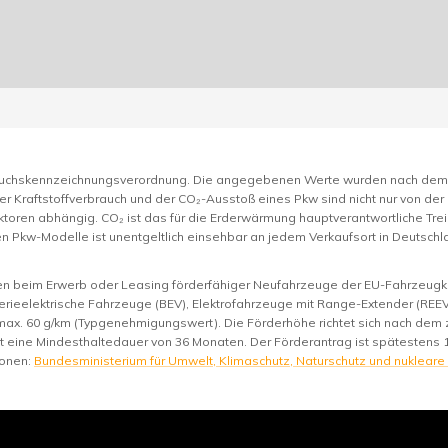
rauchskennzeichnungsverordnung. Die angegebenen Werte wurden nach de
er Kraftstoffverbrauch und der CO₂-Ausstoß eines Pkw sind nicht nur von der
toren abhängig. CO₂ ist das für die Erderwärmung hauptverantwortliche Trei
n Pkw-Modelle ist unentgeltlich einsehbar an jedem Verkaufsort in Deutsc
nen beim Erwerb oder Leasing förderfähiger Neufahrzeuge der EU-Fahrzeugkl
rieelektrische Fahrzeuge (BEV), Elektrofahrzeuge mit Range-Extender (REEV)
max. 60 g/km (Typgenehmigungswert). Die Förderhöhe richtet sich nach de
st eine Mindesthaltedauer von 36 Monaten. Der Förderantrag ist spätestens 
ionen:
Bundesministerium für Umwelt, Klimaschutz, Naturschutz und nukleare