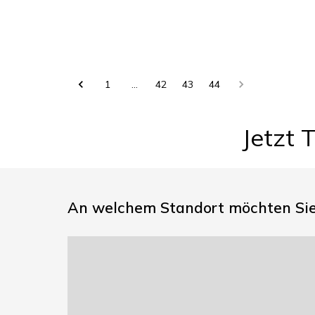
1
…
42
43
44
Jetzt 
An welchem Standort möchten Sie 