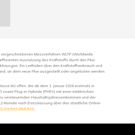
m vorgeschriebenen Messverfahren WLTP (Worldwide
 effizienten Ausnutzung des Kraftstoffs durch den Pkw,
bhausgas. Ein Leitfaden über den Kraftstoffverbrauch und
hland, an dem neue Pkw ausgestellt oder angeboten werden.
asse M1 offen, die ab dem 1. Januar 2026 erstmals in
 sowie Plug-in-Hybride (PHEV) mit einer elektrischen
m zu versteuernden Haushaltsjahreseinkommen und der
12 Monate nach Erstzulassung über das staatliche Online-
 Sicherheit (BMUKN).