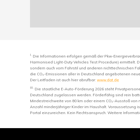
I.
Die Informationen erfolgen gemäß der Pkw-Energieverb
Harmonised Light-Duty Vehicles Test Procedure) ermittelt. D
sondern auch vom Fahrstil und anderen nichttechnischen Fak
die CO₂-Emissionen aller in Deutschland angebotenen neue
Der Leitfaden ist auch hier abrufbar:
www.dat.de
III.
Die staatliche E-Auto-Förderung 2026 steht Privatperso
Deutschland zugelassen werden. Förderfähig sind rein batte
Mindestreichweite von 80 km oder einem CO₂-Ausstoß von 
Anzahl minderjähriger Kinder im Haushalt. Voraussetzung i
Portal einzureichen. Kein Rechtsanspruch. Weitere Informat