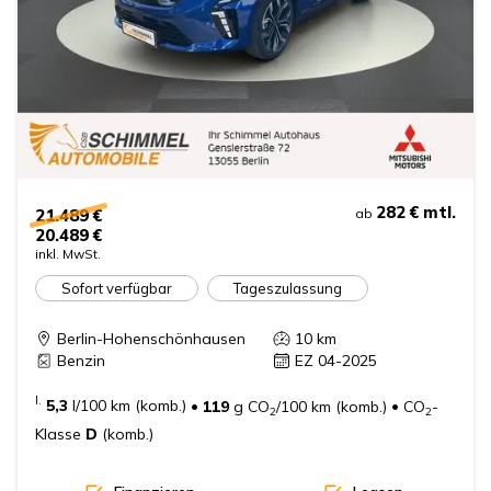
282 €
mtl.
21.489 €
ab
20.489 €
inkl. MwSt.
Sofort verfügbar
Tageszulassung
Berlin-Hohenschönhausen
10
km
Benzin
EZ 04-2025
I.
5,3
l/100 km (komb.)
•
119
g CO
/100 km (komb.)
•
CO
-
2
2
Klasse
D
(komb.)