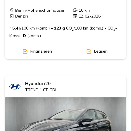
Berlin-Hohenschönhausen
10
km
Benzin
EZ 02-2026
I.
5,4
l/100 km (komb.)
•
123
g CO
/100 km (komb.)
•
CO
-
2
2
Klasse
D
(komb.)
Finanzieren
Leasen
Hyundai
i20
TREND 1.0T-GDi