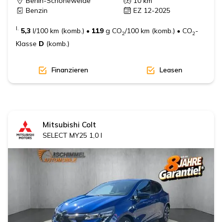
Berlin-Schöneweide
10
km
Benzin
EZ 12-2025
I.
5,3
l/100 km (komb.)
•
119
g CO
/100 km (komb.)
•
CO
-
2
2
Klasse
D
(komb.)
Finanzieren
Leasen
Mitsubishi
Colt
SELECT MY25 1,0 l