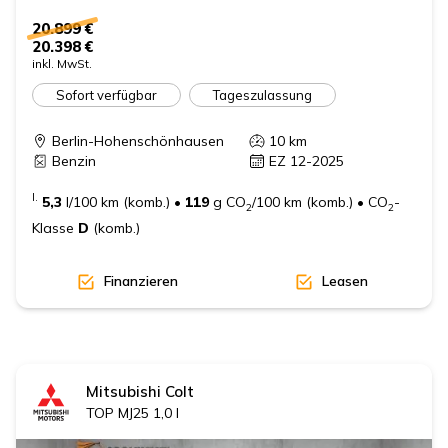
20.899 €
20.398 €
inkl. MwSt.
Sofort verfügbar
Tageszulassung
Berlin-Hohenschönhausen
10
km
Benzin
EZ 12-2025
I.
5,3
l/100 km (komb.)
•
119
g CO
/100 km (komb.)
•
CO
-
2
2
Klasse
D
(komb.)
Finanzieren
Leasen
Mitsubishi
Colt
TOP MJ25 1,0 l