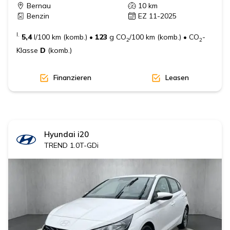
Bernau
10
km
Benzin
EZ 11-2025
I.
5,4
l/100 km (komb.)
•
123
g CO
/100 km (komb.)
•
CO
-
2
2
Klasse
D
(komb.)
Finanzieren
Leasen
Hyundai
i20
TREND 1.0T-GDi