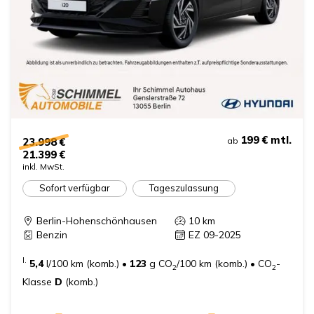
199 €
mtl.
23.998 €
ab
21.399 €
inkl. MwSt.
Sofort verfügbar
Tageszulassung
Berlin-Hohenschönhausen
10
km
Benzin
EZ 09-2025
I.
5,4
l/100 km (komb.)
•
123
g CO
/100 km (komb.)
•
CO
-
2
2
Klasse
D
(komb.)