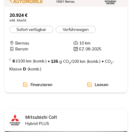
20.924 €
inkl. MwSt.
Sofort verfügbar
Vorführwagen
Bernau
10
km
Benzin
EZ 08-2025
I.
6
l/100 km (komb.)
•
135
g CO
/100 km (komb.)
•
CO
-
2
2
Klasse
D
(komb.)
Finanzieren
Leasen
Mitsubishi
Colt
Hybrid PLUS