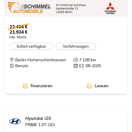
22.424 €
21.924 €
inkl. MwSt.
Sofort verfügbar
Vorführwagen
Berlin-Hohenschönhausen
7.108
km
Benzin
EZ 08-2025
Finanzieren
Leasen
Hyundai
i20
PRIME 1.0T-GDi