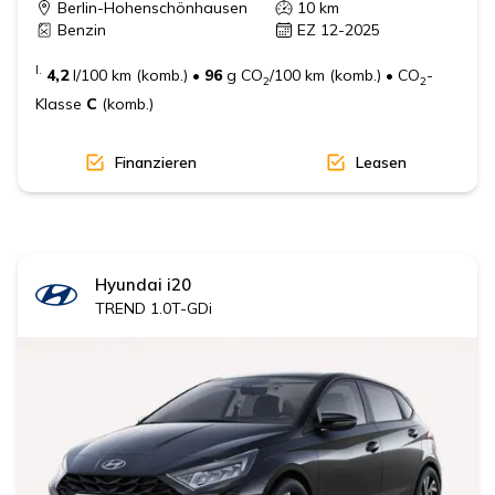
Berlin-Hohenschönhausen
10
km
Benzin
EZ 12-2025
I.
4,2
l/100 km (komb.)
•
96
g CO
/100 km (komb.)
•
CO
-
2
2
Klasse
C
(komb.)
Finanzieren
Leasen
Hyundai
i20
TREND 1.0T-GDi