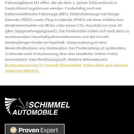
Fahrzeugklasse M1 offen, die ab dem 1. Januar 2026 erstmals in
Deutschland zugelassen werden. Förderfähig sind rein
batterieelektrische Fahrzeuge (BEV), Elektrofahrzeuge mit Range-
Extender (REEV) sowie Plug-in-Hybride (PHEV) mit einer elektrischen
Mindestreichweite von 80 km oder einem CO₂-Ausstoß von max. 60
g/km (Typgenehmigungswert). Die Förderhöhe richtet sich nach dem zu
versteuernden Haushaltsjahreseinkommen und der Anzahl
minderjähriger Kinder im Haushalt. Voraussetzung ist eine
Mindesthaltedauer von 36 Monaten. Der Förderantrag ist spätestens
12 Monate nach Erstzulassung über das staatliche Online-Portal
einzureichen. Kein Rechtsanspruch. Weitere Informationen:
Bundesministerium für Umwelt, Klimaschutz, Naturschutz und nukleare
Sicherheit (BMUKN).