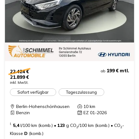
199 €
mtl.
22.424 €
ab
21.899 €
inkl. MwSt.
Sofort verfügbar
Tageszulassung
Berlin-Hohenschönhausen
10
km
Benzin
EZ 01-2026
I.
5,4
l/100 km (komb.)
•
123
g CO
/100 km (komb.)
•
CO
-
2
2
Klasse
D
(komb.)