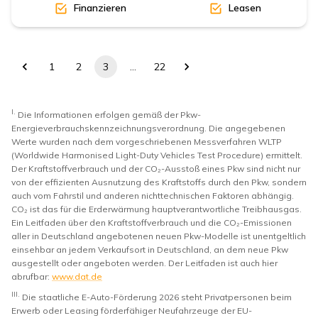
Finanzieren
Leasen
1
2
3
…
22
I.
Die Informationen erfolgen gemäß der Pkw-
Energieverbrauchskennzeichnungsverordnung. Die angegebenen
Werte wurden nach dem vorgeschriebenen Messverfahren WLTP
(Worldwide Harmonised Light-Duty Vehicles Test Procedure) ermittelt.
Der Kraftstoffverbrauch und der CO₂-Ausstoß eines Pkw sind nicht nur
von der effizienten Ausnutzung des Kraftstoffs durch den Pkw, sondern
auch vom Fahrstil und anderen nichttechnischen Faktoren abhängig.
CO₂ ist das für die Erderwärmung hauptverantwortliche Treibhausgas.
Ein Leitfaden über den Kraftstoffverbrauch und die CO₂-Emissionen
aller in Deutschland angebotenen neuen Pkw-Modelle ist unentgeltlich
einsehbar an jedem Verkaufsort in Deutschland, an dem neue Pkw
ausgestellt oder angeboten werden. Der Leitfaden ist auch hier
abrufbar:
www.dat.de
III.
Die staatliche E-Auto-Förderung 2026 steht Privatpersonen beim
Erwerb oder Leasing förderfähiger Neufahrzeuge der EU-