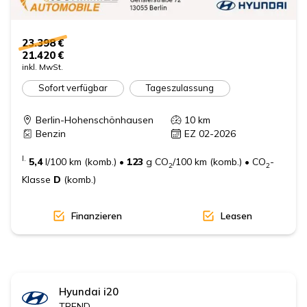
23.398 €
21.420 €
inkl. MwSt.
Sofort verfügbar
Tageszulassung
Berlin-Hohenschönhausen
10
km
Benzin
EZ 02-2026
I.
5,4
l/100 km (komb.)
•
123
g CO
/100 km (komb.)
•
CO
-
2
2
Klasse
D
(komb.)
Finanzieren
Leasen
Hyundai
i20
TREND