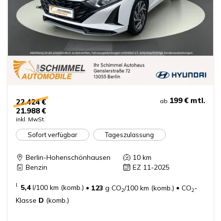
199 €
mtl.
22.424 €
ab
21.988 €
inkl. MwSt.
Sofort verfügbar
Tageszulassung
Berlin-Hohenschönhausen
10
km
Benzin
EZ 11-2025
I.
5,4
l/100 km (komb.)
•
123
g CO
/100 km (komb.)
•
CO
-
2
2
Klasse
D
(komb.)