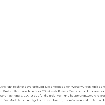
rauchskennzeichnungsverordnung. Die angegebenen Werte wurden nach de
er Kraftstoffverbrauch und der CO₂-Ausstoß eines Pkw sind nicht nur von der
toren abhängig. CO₂ ist das für die Erderwärmung hauptverantwortliche Trei
n Pkw-Modelle ist unentgeltlich einsehbar an jedem Verkaufsort in Deutsc