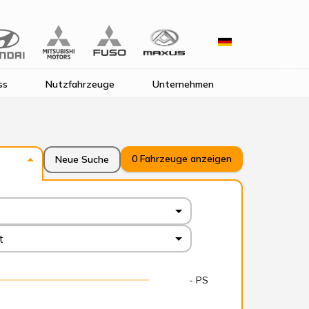
ss
Nutzfahrzeuge
Unternehmen
0
Fahrzeuge anzeigen
Neue Suche
t
- PS