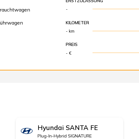
ERSTZULASSUNG
-
rauchtwagen
führwagen
KILOMETER
- km
PREIS
- €
Hyundai
SANTA FE
elkabine Scattolini
Plug-In-Hybrid SIGNATURE