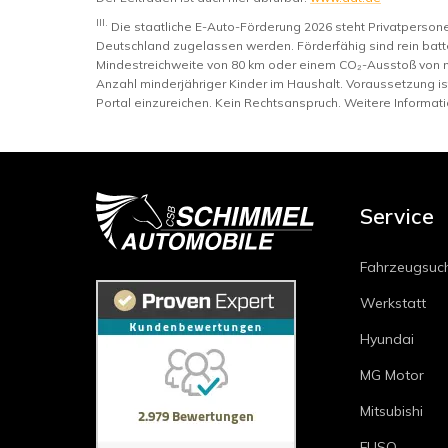
III.
Die staatliche E-Auto-Förderung 2026 steht Privatperso
Deutschland zugelassen werden. Förderfähig sind rein batte
Mindestreichweite von 80 km oder einem CO₂-Ausstoß von 
Anzahl minderjähriger Kinder im Haushalt. Voraussetzung i
Portal einzureichen. Kein Rechtsanspruch. Weitere Informat
Service
Fahrzeugsuc
Werkstatt
Hyundai
MG Motor
Mitsubishi
FUSO