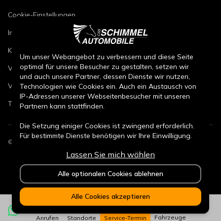
Cookie-Einstellungen
Impressum
Kfz-Reparaturbedingungen
Um unser Webangebot zu verbessern und diese Seite
optimal für unsere Besucher zu gestalten, setzen wir
Verkaufsbedingungen Neuwagen
und auch unsere Partner, dessen Dienste wir nutzen,
Verkaufsbedingungen Gebrauchtwagen
Technologien wie Cookies ein. Auch ein Austausch von
IP-Adressen unserer Webseitenbesucher mit unseren
Teileverkaufsbedingungen
Partnern kann stattfinden.
Die Setzung einiger Cookies ist zwingend erforderlich.
Für bestimmte Dienste benötigen wir Ihre Einwilligung.
©
2026
CSB Schimmel Automobile GmbH. Alle Rechte vorbehalten.
Lassen Sie mich wählen
Durch den Klick auf „Alle Cookies akzeptieren“, willigen
Sie (jederzeit für die Zukunft widerruflich) in alle
Alle optionalen Cookies ablehnen
Datenverarbeitungen (Setzung von Cookies und
Übermittlung der IP-Adresse an Partner) ein.
Alle Cookies akzeptieren
Durch den Klick „ Alle optionalen Cookies ablehnen“
werden alle nicht zwingend notwendigen Cookies nicht
Fahrzeuge
Anrufen
Standorte
Service-Termin