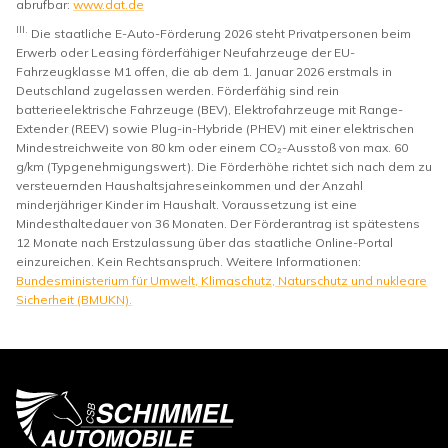
abrufbar:
www.dat.de
III.
Die staatliche E-Auto-Förderung 2026 steht Privatpersonen beim
Erwerb oder Leasing förderfähiger Neufahrzeuge der EU-
Fahrzeugklasse M1 offen, die ab dem 1. Januar 2026 erstmals in
Deutschland zugelassen werden. Förderfähig sind rein
batterieelektrische Fahrzeuge (BEV), Elektrofahrzeuge mit Range-
Extender (REEV) sowie Plug-in-Hybride (PHEV) mit einer elektrischen
Mindestreichweite von 80 km oder einem CO₂-Ausstoß von max. 60
g/km (Typgenehmigungswert). Die Förderhöhe richtet sich nach dem zu
versteuernden Haushaltsjahreseinkommen und der Anzahl
minderjähriger Kinder im Haushalt. Voraussetzung ist eine
Mindesthaltedauer von 36 Monaten. Der Förderantrag ist spätestens
12 Monate nach Erstzulassung über das staatliche Online-Portal
einzureichen. Kein Rechtsanspruch. Weitere Informationen:
Bundesministerium für Umwelt, Klimaschutz, Naturschutz und nukleare
Sicherheit (BMUKN).