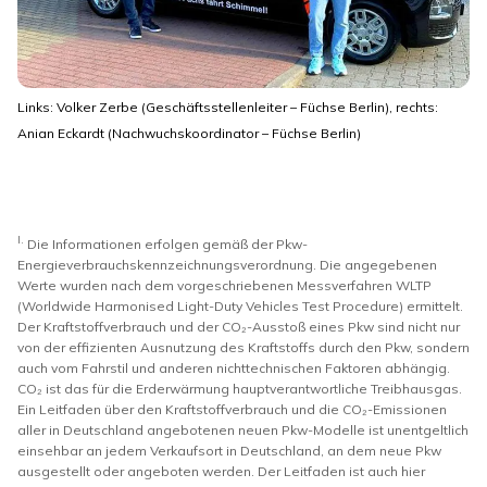
Links: Volker Zerbe (Geschäftsstellenleiter – Füchse Berlin), rechts:
Anian Eckardt (Nachwuchskoordinator – Füchse Berlin)
I.
Die Informationen erfolgen gemäß der Pkw-
Energieverbrauchskennzeichnungsverordnung. Die angegebenen
Werte wurden nach dem vorgeschriebenen Messverfahren WLTP
(Worldwide Harmonised Light-Duty Vehicles Test Procedure) ermittelt.
Der Kraftstoffverbrauch und der CO₂-Ausstoß eines Pkw sind nicht nur
von der effizienten Ausnutzung des Kraftstoffs durch den Pkw, sondern
auch vom Fahrstil und anderen nichttechnischen Faktoren abhängig.
CO₂ ist das für die Erderwärmung hauptverantwortliche Treibhausgas.
Ein Leitfaden über den Kraftstoffverbrauch und die CO₂-Emissionen
aller in Deutschland angebotenen neuen Pkw-Modelle ist unentgeltlich
einsehbar an jedem Verkaufsort in Deutschland, an dem neue Pkw
ausgestellt oder angeboten werden. Der Leitfaden ist auch hier