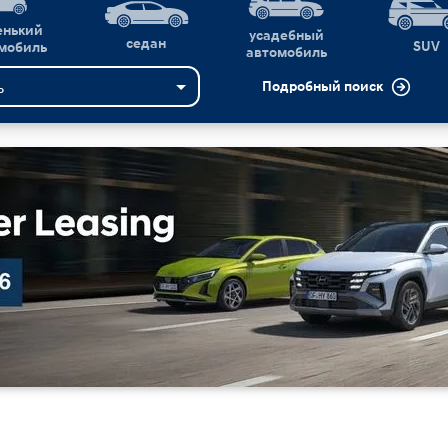
енький
усадебный
седан
SUV
мобиль
автомобиль
ь
Подробный поиск