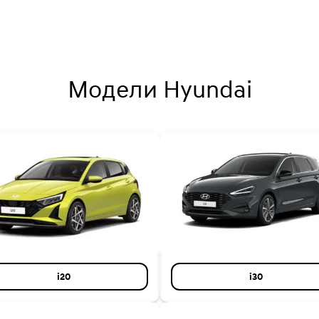
Модели Hyundai
i20
i30