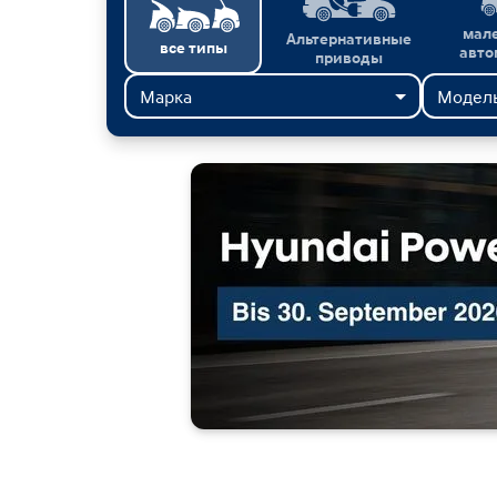
мал
Альтернативные
все типы
авто
приводы
Марка
Модел