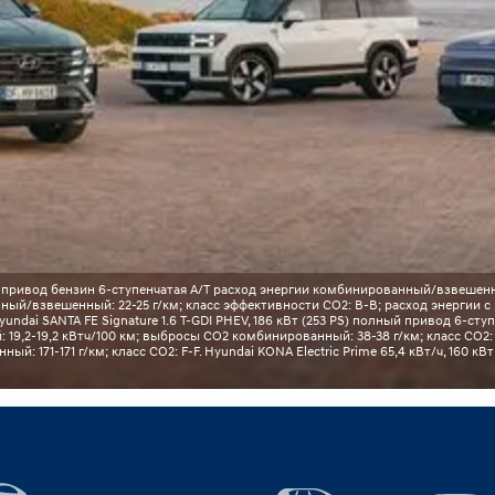
ний привод бензин 6-ступенчатая A/T расход энергии комбинированный/взвешенн
ный/взвешенный: 22-25 г/км; класс эффективности CO2: B-B; расход энергии с 
yundai SANTA FE Signature 1.6 T-GDI PHEV, 186 кВт (253 PS) полный привод 6-
 19,2-19,2 кВтч/100 км; выбросы CO2 комбинированный: 38-38 г/км; класс CO2:
: 171-171 г/км; класс CO2: F-F. Hyundai KONA Electric Prime 65,4 кВт/ч, 160 кВ