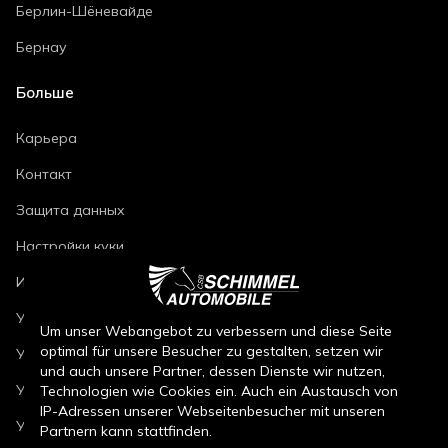
Берлин-Шёневайде
Бернау
Больше
Карьера
Контакт
Защита данных
Настройки куки
Импринт
Условия ремонта автомобилей
Um unser Webangebot zu verbessern und diese Seite
optimal für unsere Besucher zu gestalten, setzen wir
Условия продажи новых автомобилей
und auch unsere Partner, dessen Dienste wir nutzen,
Условия продажи подержанных автомобилей
Technologien wie Cookies ein. Auch ein Austausch von
IP-Adressen unserer Webseitenbesucher mit unseren
Условия продажи запчастей
Partnern kann stattfinden.