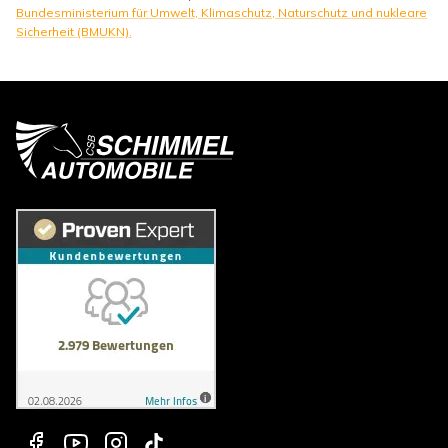
Bundesministerium für Umwelt, Klimaschutz, Naturschutz und nukleare
Sicherheit (BMUKN).