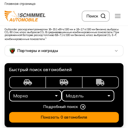
Главная страница
Поиск
Outlander: расход электроэнергии 16–19,1 кВт·ч/100 км и 2,6–2,7 л/100 км бензина; выбросы
Суперпредложение на Mitsubishi Outlander
CO₂ 60 г/км; класс выбросов CO₂ B; средневзвешенные комбинированные показатели. При
разряженной батарее: расход топлива 6,8–7,1 л/100 км бензина; класс выбросов CO₂ E–F;
I.
комбинированные показатели.
Партнеры и награды
Быстрый поиск автомобилей
Марка
Модель
Подробный поиск
Показать 0 автомобиля