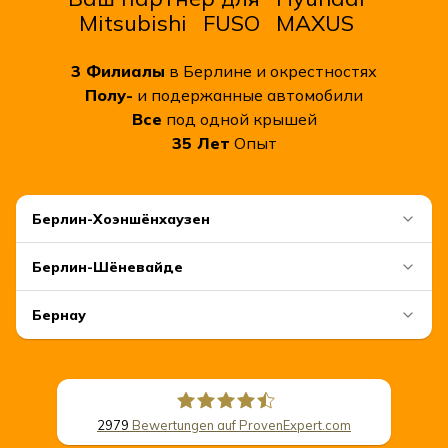
Mitsubishi
FUSO
MAXUS
3
Филиалы
в Берлине и окрестностях
Полу-
и подержанные автомобили
Все
под одной крышей
35
Лет
Опыт
Берлин-Хоэншёнхаузен
Берлин-Шёневайде
Бернау
2979
Bewertungen auf ProvenExpert.com