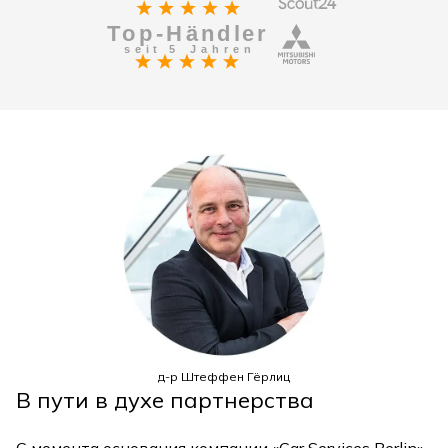
д-р Штеффен Гёрлиц
В пути в духе партнерства
С момента основания компании «Car Services Berlin»,