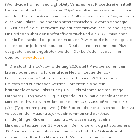
(Worldwide Harmonised Light-Duty Vehicles Test Procedure) ermittelt.
Der Kraftstoffverbrauch und der CO₂-Ausstoß eines Pkw sind nicht nur
von der effizienten Ausnutzung des Kraftstoffs durch den Pkw, sondern
auch vom Fahrstil und anderen nichttechnischen Faktoren abhängig.
CO₂ ist das für die Erderwärmung hauptverantwortliche Treibhausgas.
Ein Leitfaden über den Kraftstoffverbrauch und die CO₂-Emissionen
aller in Deutschland angebotenen neuen Pkw-Modelle ist unentgeltlich
einsehbar an jedem Verkaufsort in Deutschland, an dem neue Pkw
ausgestellt oder angeboten werden. Der Leitfaden ist auch hier
abrufbar:
www.dat.de
III.
Die staatliche E-Auto-Förderung 2026 steht Privatpersonen beim
Erwerb oder Leasing förderfähiger Neufahrzeuge der EU-
Fahrzeugklasse M1 offen, die ab dem 1. Januar 2026 erstmals in
Deutschland zugelassen werden. Förderfähig sind rein
batterieelektrische Fahrzeuge (BEV), Elektrofahrzeuge mit Range-
Extender (REEV) sowie Plug-in-Hybride (PHEV) mit einer elektrischen
Mindestreichweite von 80 km oder einem CO₂-Ausstoß von max. 60
g/km (Typgenehmigungswert). Die Förderhöhe richtet sich nach dem zu
versteuernden Haushaltsjahreseinkommen und der Anzahl
minderjähriger Kinder im Haushalt. Voraussetzung ist eine
Mindesthaltedauer von 36 Monaten. Der Förderantrag ist spätestens
12 Monate nach Erstzulassung über das staatliche Online-Portal
einzureichen. Kein Rechtsanspruch. Weitere Informationen: