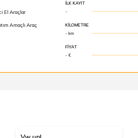
İLK KAYIT
-
ci El Araçlar
ıtım Amaçlı Araç
KILOMETRE
- km
FIYAT
- €
Vw
up!