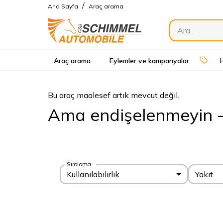
/
Ana Sayfa
Araç arama
Araç arama
Eylemler ve kampanyalar
Bu araç maalesef artık mevcut değil.
Ama endişelenmeyin - a
Sıralama
Kullanılabilirlik
Yakıt