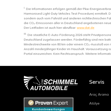
I.
Die Informationen erfolgen gemäß der Pkw-Energieverb
Harmonised Light-Duty Vehicles Test Procedure) ermittelt. D
sondern auch vom Fahrstil und anderen nichttechnischen Fak
die CO₂-Emissionen aller in Deutschland angebotenen neue
Der Leitfaden ist auch hier abrufbar:
www.dat.de
III.
Die staatliche E-Auto-Förderung 2026 steht Privatperso
Deutschland zugelassen werden. Förderfähig sind rein batte
Mindestreichweite von 80 km oder einem CO₂-Ausstoß von 
Anzahl minderjähriger Kinder im Haushalt. Voraussetzung i
Portal einzureichen. Kein Rechtsanspruch. Weitere Informat
Servis
Araç Arama
Atölye