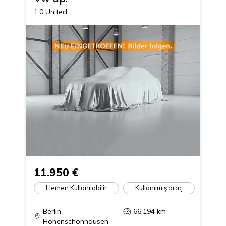
dition YES! 2017
1.0 United
11.950 €
Hemen Kullanılabilir
Kullanılmış araç
Berlin-
66.194
km
Hohenschönhausen