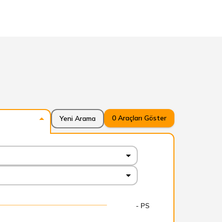
0
Araçları Göster
Yeni Arama
- PS