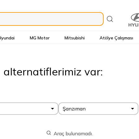
Hyundai
MG Motor
Mitsubishi
Atölye Çalışması
lternatiflerimiz var:
Şanzıman
Araç bulunamadı.