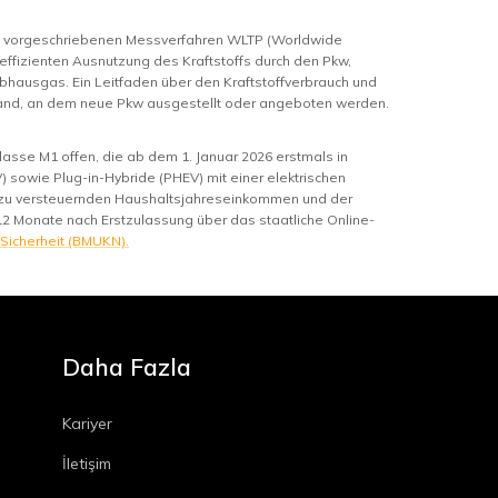
m vorgeschriebenen Messverfahren WLTP (Worldwide
 effizienten Ausnutzung des Kraftstoffs durch den Pkw,
bhausgas. Ein Leitfaden über den Kraftstoffverbrauch und
hland, an dem neue Pkw ausgestellt oder angeboten werden.
asse M1 offen, die ab dem 1. Januar 2026 erstmals in
 sowie Plug-in-Hybride (PHEV) mit einer elektrischen
m zu versteuernden Haushaltsjahreseinkommen und der
12 Monate nach Erstzulassung über das staatliche Online-
 Sicherheit (BMUKN).
Daha Fazla
Kariyer
İletişim