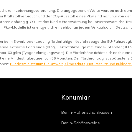
rauchskennzeichnungsverordnung. Die angegebenen Werte wurden nach de
er Kraftstoffverbrauch und der CO₂-Ausstoß eines Pkw sind nicht nur von der
toren abhängig. CO₂ ist das für die Erderwärmung hauptverantwortliche Trei
n Pkw-Modelle ist unentgeltlich einsehbar an jedem Verkaufsort in Deutsc
nen beim Erwerb oder Leasing förderfähiger Neufahrzeuge der EU-Fahrzeugkl
rieelektrische Fahrzeuge (BEV), Elektrofahrzeuge mit Range-Extender (REEV)
max. 60 g/km (Typgenehmigungswert). Die Förderhöhe richtet sich nach de
st eine Mindesthaltedauer von 36 Monaten. Der Förderantrag ist spätestens 
ionen:
Bundesministerium für Umwelt, Klimaschutz, Naturschutz und nukleare
Konumlar
Berlin-Hohenschönhausen
Berlin-Schöneweide