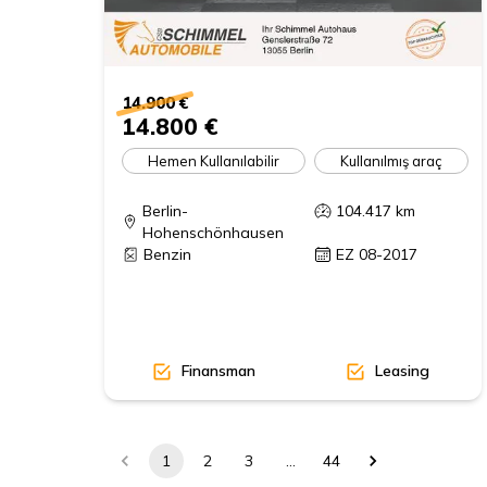
14.900 €
14.800 €
Hemen Kullanılabilir
Kullanılmış araç
Berlin-
104.417
km
Hohenschönhausen
Benzin
EZ 08-2017
Finansman
Leasing
1
2
3
…
44