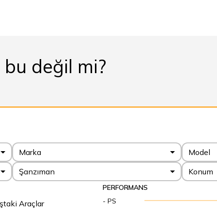
n bu değil mi?
Marka
Model
Şanzıman
Konum
PERFORMANS
- PS
ştaki Araçlar