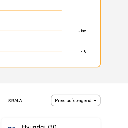
-
- km
- €
Preis aufsteigend
SIRALA
Hyundai
i30