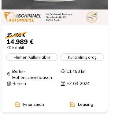
15.489 €
14.989 €
KDV dahil.
Hemen Kullanılabilir
Kullanılmış araç
Berlin-
11.458
km
Hohenschönhausen
Benzin
EZ 03-2024
Finansman
Leasing