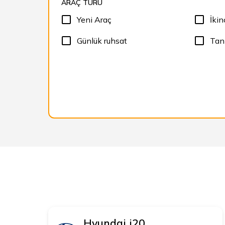
ARAÇ TÜRÜ
Yeni Araç
İkin
Günlük ruhsat
Tan
Hyundai
i20