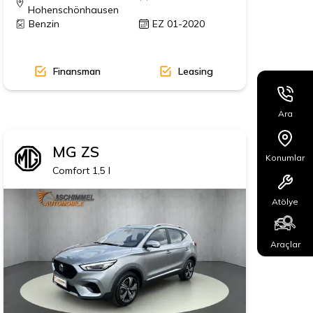
Hohenschönhausen
Benzin
EZ 01-2020
Finansman
Leasing
Ara
MG
ZS
Konumlar
9' Alu MY18
Comfort 1,5 l
Atölye
Araçlar