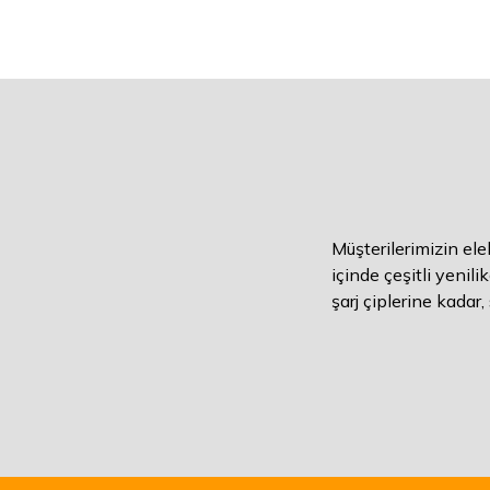
Müşterilerimizin el
içinde çeşitli yenili
şarj çiplerine kada