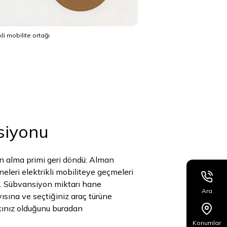
li mobilite ortağı
siyonu
tın alma primi geri döndü: Alman
leri elektrikli mobiliteye geçmeleri
k. Sübvansiyon miktarı hane
Ara
ısına ve seçtiğiniz araç türüne
kınız olduğunu buradan
Konumlar