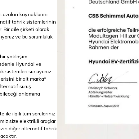
in azalan kaynaklarını
atif tahrik sistemlerinin
 Bir aile şirketi olarak
şıyoruz ve bu sorumluluk
bir yaklaşım
nedenle Hyundai ve
rik sistemleri sunuyoruz.
risini bir alt marka*
ternatif sürüş
ebileceği anlamına
e ile ilgili tüm sorularınız
miz size elektrikli araçlar
zın diğer alternatif tahrik
acaktır.