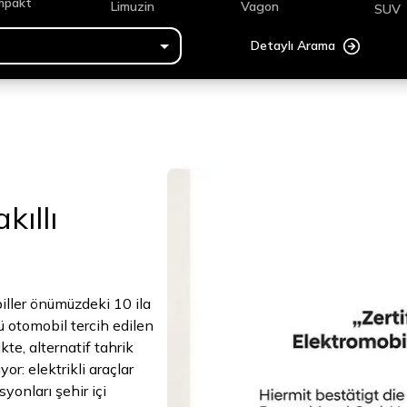
mpakt
Limuzin
Vagon
SUV
Detaylı Arama
kıllı
biller önümüzdeki 10 ila
 otomobil tercih edilen
te, alternatif tahrik
or: elektrikli araçlar
yonları şehir içi