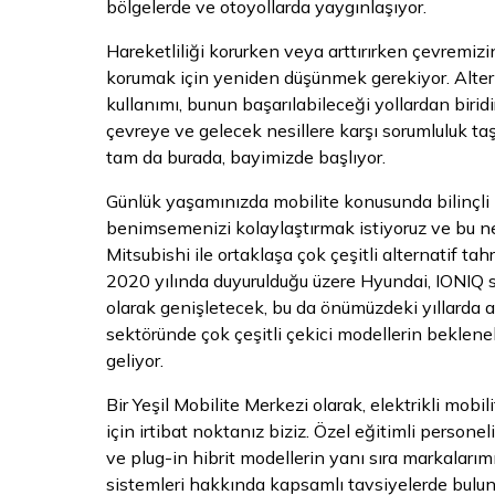
bölgelerde ve otoyollarda yaygınlaşıyor.
Hareketliliği korurken veya arttırırken çevremiz
korumak için yeniden düşünmek gerekiyor. Altern
kullanımı, bunun başarılabileceği yollardan biridir.
çevreye ve gelecek nesillere karşı sorumluluk ta
tam da burada, bayimizde başlıyor.
Günlük yaşamınızda mobilite konusunda bilinçli 
benimsemenizi kolaylaştırmak istiyoruz ve bu 
Mitsubishi ile ortaklaşa çok çeşitli alternatif tah
2020 yılında duyurulduğu üzere Hyundai, IONIQ se
olarak genişletecek, bu da önümüzdeki yıllarda al
sektöründe çok çeşitli çekici modellerin beklen
geliyor.
Bir Yeşil Mobilite Merkezi olarak, elektrikli mobilit
için irtibat noktanız biziz. Özel eğitimli personeli
ve plug-in hibrit modellerin yanı sıra markalarımı
sistemleri hakkında kapsamlı tavsiyelerde bulun