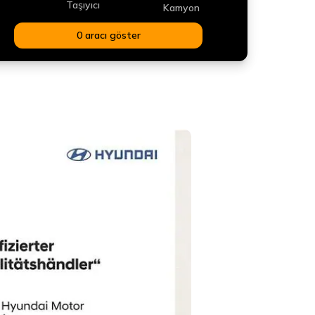
Taşıyıcı
Kamyon
0 aracı göster