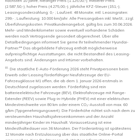
nächsten 10 Jahre, niedriger Preis (1.125,00,-); mittlerer Preis
(2.587,50,-); hoher Preis (4.275,00,-); jährliche KFZ-Steuer (151,-);
Leasingsonderzahlung: 0,- ; Laufzeit: 48 Monate; mtl. Leasingraten:
299,- ; Laufleistung: 10.000 km/Jahr. Alle Preisangaben inkl. MwSt.; zzgl.
Überführungskosten. Privatkundenangebot, gültig bis zum 30.06.2026.
Mehr- und Minderkilometer sowie eventuell vorhandene Schäden
werden nach Vertragsende gesondert abgerechnet. Über alle
Detailbedingungen informiert Sie gerne Ihr teilnehmender Hyundai-
Partner.** Das abgebildete Fahrzeug enthält möglicherweise
aufpreispflichtige Ausstattungen, die nicht Bestandteil des Leasing-
Angebots sind. Änderungen und Irrtümer vorbehalten.
III.
Die staatliche E-Auto-Förderung 2026 steht Privatpersonen beim
Erwerb oder Leasing förderfähiger Neufahrzeuge der EU-
Fahrzeugklasse M1 offen, die ab dem 1. Januar 2026 erstmals in
Deutschland zugelassen werden. Förderfähig sind rein
batterieelektrische Fahrzeuge (BEV), Elektrofahrzeuge mit Range-
Extender (REEV) sowie Plug-in-Hybride (PHEV) mit einer elektrischen
Mindestreichweite von 80 km oder einem CO₂-Ausstoß von max. 60
g/km (Typgenehmigungswert). Die Förderhöhe richtet sich nach dem zu
versteuernden Haushaltsjahreseinkommen und der Anzahl
minderjähriger Kinder im Haushalt. Voraussetzung ist eine
Mindesthaltedauer von 36 Monaten. Der Förderantrag ist spätestens
12 Monate nach Erstzulassung über das staatliche Online-Portal