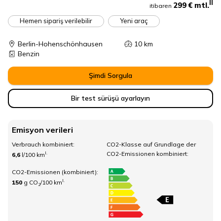
II
299 €
mtl.
itibaren
Hemen sipariş verilebilir
Yeni araç
Berlin-Hohenschönhausen
10
km
Benzin
Şimdi Sorgula
Bir test sürüşü ayarlayın
Emisyon verileri
Verbrauch kombiniert:
CO2-Klasse auf Grundlage der
CO2-Emissionen kombiniert:
I.
6,6
l/100 km
CO2-Emissionen (kombiniert):
I.
150
g CO
/100 km
2