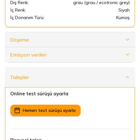
Dış Renk:
grau (grau / ecotronic grey)
İç Renk:
Siyah
İç Donanım Türü:
Kumaş
Döşeme
Emisyon verileri
Talepler
Online test sürüşü ayarla
Hemen test sürüşü ayarla