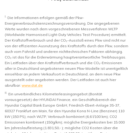
I.
Die Informationen erfolgen gemäß der Pkw-
Energieverbrauchskennzeichnungsverordnung. Die angegebenen
Werte wurden nach dem vorgeschriebenen Messverfahren WLTP
(Worldwide Harmonised Light-Duty Vehicles Test Procedure) ermittelt.
Der Kraftstoffverbrauch und der CO₂-Ausstoß eines Pkw sind nicht nur
von der effizienten Ausnutzung des Kraftstoffs durch den Pkw, sondern
auch vom Fahrstil und anderen nichttechnischen Faktoren abhängig.
CO₂ ist das für die Erderwärmung hauptverantwortliche Treibhausgas.
Ein Leitfaden über den Kraftstoffverbrauch und die CO₂-Emissionen
aller in Deutschland angebotenen neuen Pkw-Modelle ist unentgeltlich
einsehbar an jedem Verkaufsort in Deutschland, an dem neue Pkw
ausgestellt oder angeboten werden. Der Leitfaden ist auch hier
abrufbar:
www.dat.de
II.
Ein unverbindliches Kilometerleasingangebot (Bonität
vorausgesetzt) der HYUNDAI Finance, ein Geschäftsbereich der
Hyundai Capital Bank Europe GmbH, Friedrich-Ebert-Anlage 35-37,
60327 Frankfurt am Main, für den Hyundai Kona N-Line (Benziner) 110
kW (150 PS); nach WLTP, Verbrauch kombiniert (6,6 l/100 km); CO2
Emissionen kombiniert (150g/km); mögliche Energiekosten bei 15.000
km Jahreslaufleistung (1.831,50,- ); mögliche CO2 Kosten über die