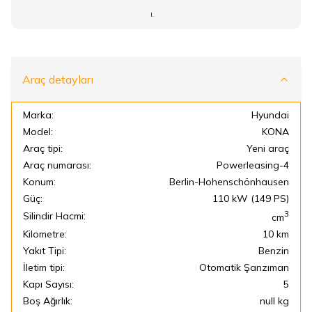
I.
Araç detayları
Marka:
Hyundai
Model:
KONA
Araç tipi:
Yeni araç
Araç numarası:
Powerleasing-4
Konum:
Berlin-Hohenschönhausen
Güç:
110 kW (149 PS)
3
Silindir Hacmi:
cm
Kilometre:
10 km
Yakıt Tipi:
Benzin
İletim tipi:
Otomatik Şanzıman
Kapı Sayısı:
5
Boş Ağırlık:
null kg