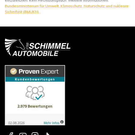
einzureichen. Kein Rechtsanspruch. Weitere Informationen:
Bundesministerium für Umwelt, Klimaschutz, Naturschutz und nukleare
Sicherheit (BMUKN).