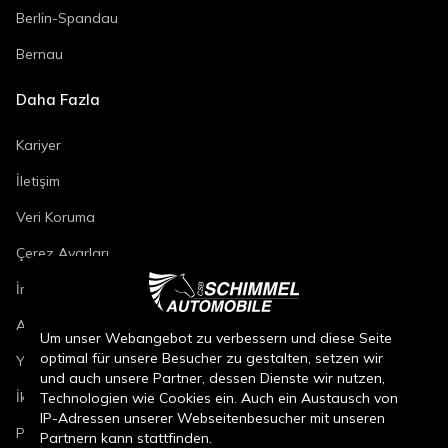
Berlin-Spandau
Bernau
Daha Fazla
Kariyer
İletişim
Veri Koruma
Çerez Ayarları
İmza
Araç Onarım Koşulları
Um unser Webangebot zu verbessern und diese Seite
optimal für unsere Besucher zu gestalten, setzen wir
Yeni Araç Satış Koşulları
und auch unsere Partner, dessen Dienste wir nutzen,
İkinci El Araç Satış Koşulları
Technologien wie Cookies ein. Auch ein Austausch von
IP-Adressen unserer Webseitenbesucher mit unseren
Parça Satış Koşulları
Partnern kann stattfinden.