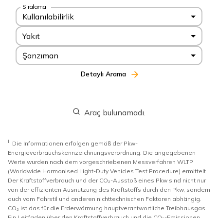
Sıralama
Kullanılabilirlik
Yakıt
Şanzıman
Detaylı Arama
Araç bulunamadı.
I.
Die Informationen erfolgen gemäß der Pkw-
Energieverbrauchskennzeichnungsverordnung. Die angegebenen
Werte wurden nach dem vorgeschriebenen Messverfahren WLTP
(Worldwide Harmonised Light-Duty Vehicles Test Procedure) ermittelt.
Der Kraftstoffverbrauch und der CO₂-Ausstoß eines Pkw sind nicht nur
von der effizienten Ausnutzung des Kraftstoffs durch den Pkw, sondern
auch vom Fahrstil und anderen nichttechnischen Faktoren abhängig.
CO₂ ist das für die Erderwärmung hauptverantwortliche Treibhausgas.
Ein Leitfaden über den Kraftstoffverbrauch und die CO₂-Emissionen