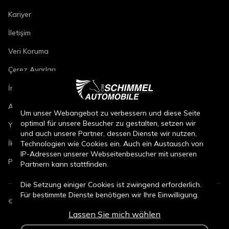
Kariyer
İletişim
Veri Koruma
Çerez Ayarları
İmza
Araç Onarım Koşulları
Um unser Webangebot zu verbessern und diese Seite
optimal für unsere Besucher zu gestalten, setzen wir
Yeni Araç Satış Koşulları
und auch unsere Partner, dessen Dienste wir nutzen,
İkinci El Araç Satış Koşulları
Technologien wie Cookies ein. Auch ein Austausch von
IP-Adressen unserer Webseitenbesucher mit unseren
Parça Satış Koşulları
Partnern kann stattfinden.
Die Setzung einiger Cookies ist zwingend erforderlich.
Für bestimmte Dienste benötigen wir Ihre Einwilligung.
©
2026
CSB Schimmel Automobile GmbH. Tüm hakları saklıdır.
Lassen Sie mich wählen
Durch den Klick auf „Alle Cookies akzeptieren“, willigen
Sie (jederzeit für die Zukunft widerruflich) in alle