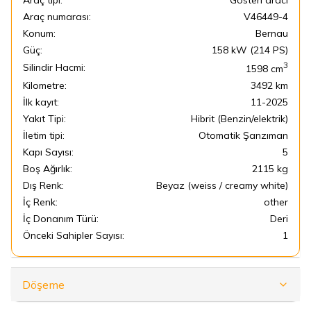
Araç tipi:
Gösteri aracı
Araç numarası:
V46449-4
Konum:
Bernau
Güç:
158 kW (214 PS)
3
Silindir Hacmi:
1598
cm
Kilometre:
3492 km
İlk kayıt:
11-2025
Yakıt Tipi:
Hibrit (Benzin/elektrik)
İletim tipi:
Otomatik Şanzıman
Kapı Sayısı:
5
Boş Ağırlık:
2115 kg
Dış Renk:
Beyaz (weiss / creamy white)
İç Renk:
other
İç Donanım Türü:
Deri
Önceki Sahipler Sayısı:
1
Döşeme