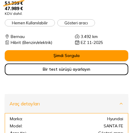
51.399 €
47.989 €
KDV dahil.
Hemen Kullanılabilir
Gösteri aracı
Bernau
3.492
km
Hibrit
(Benzin/elektrik)
EZ 11-2025
Şimdi Sorgula
Bir test sürüşü ayarlayın
Araç detayları
Marka:
Hyundai
Model:
SANTA FE