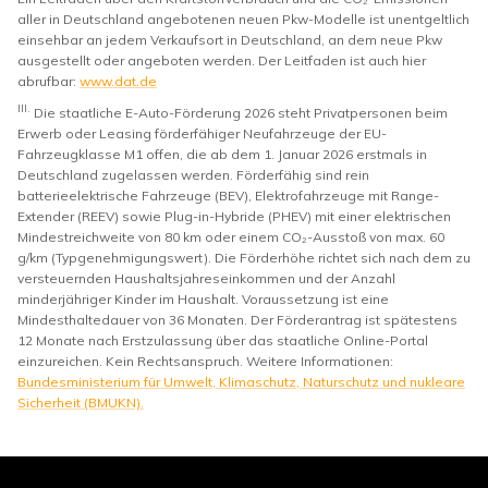
aller in Deutschland angebotenen neuen Pkw-Modelle ist unentgeltlich
einsehbar an jedem Verkaufsort in Deutschland, an dem neue Pkw
ausgestellt oder angeboten werden. Der Leitfaden ist auch hier
abrufbar:
www.dat.de
III.
Die staatliche E-Auto-Förderung 2026 steht Privatpersonen beim
Erwerb oder Leasing förderfähiger Neufahrzeuge der EU-
Fahrzeugklasse M1 offen, die ab dem 1. Januar 2026 erstmals in
Deutschland zugelassen werden. Förderfähig sind rein
batterieelektrische Fahrzeuge (BEV), Elektrofahrzeuge mit Range-
Extender (REEV) sowie Plug-in-Hybride (PHEV) mit einer elektrischen
Mindestreichweite von 80 km oder einem CO₂-Ausstoß von max. 60
g/km (Typgenehmigungswert). Die Förderhöhe richtet sich nach dem zu
versteuernden Haushaltsjahreseinkommen und der Anzahl
minderjähriger Kinder im Haushalt. Voraussetzung ist eine
Mindesthaltedauer von 36 Monaten. Der Förderantrag ist spätestens
12 Monate nach Erstzulassung über das staatliche Online-Portal
einzureichen. Kein Rechtsanspruch. Weitere Informationen:
Bundesministerium für Umwelt, Klimaschutz, Naturschutz und nukleare
Sicherheit (BMUKN).