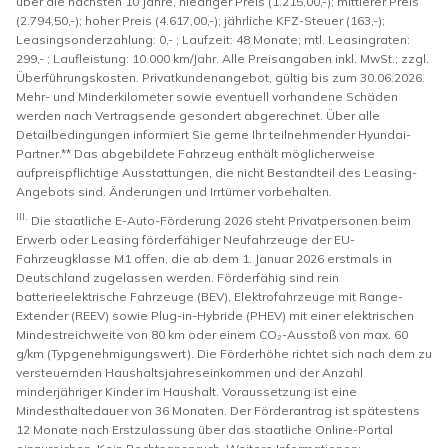
über die nächsten 10 Jahre, niedriger Preis (1.215,00,-); mittlerer Preis
(2.794,50,-); hoher Preis (4.617,00,-); jährliche KFZ-Steuer (163,-);
Leasingsonderzahlung: 0,- ; Laufzeit: 48 Monate; mtl. Leasingraten:
299,- ; Laufleistung: 10.000 km/Jahr. Alle Preisangaben inkl. MwSt.; zzgl.
Überführungskosten. Privatkundenangebot, gültig bis zum 30.06.2026.
Mehr- und Minderkilometer sowie eventuell vorhandene Schäden
werden nach Vertragsende gesondert abgerechnet. Über alle
Detailbedingungen informiert Sie gerne Ihr teilnehmender Hyundai-
Partner.** Das abgebildete Fahrzeug enthält möglicherweise
aufpreispflichtige Ausstattungen, die nicht Bestandteil des Leasing-
Angebots sind. Änderungen und Irrtümer vorbehalten.
III.
Die staatliche E-Auto-Förderung 2026 steht Privatpersonen beim
Erwerb oder Leasing förderfähiger Neufahrzeuge der EU-
Fahrzeugklasse M1 offen, die ab dem 1. Januar 2026 erstmals in
Deutschland zugelassen werden. Förderfähig sind rein
batterieelektrische Fahrzeuge (BEV), Elektrofahrzeuge mit Range-
Extender (REEV) sowie Plug-in-Hybride (PHEV) mit einer elektrischen
Mindestreichweite von 80 km oder einem CO₂-Ausstoß von max. 60
g/km (Typgenehmigungswert). Die Förderhöhe richtet sich nach dem zu
versteuernden Haushaltsjahreseinkommen und der Anzahl
minderjähriger Kinder im Haushalt. Voraussetzung ist eine
Mindesthaltedauer von 36 Monaten. Der Förderantrag ist spätestens
12 Monate nach Erstzulassung über das staatliche Online-Portal