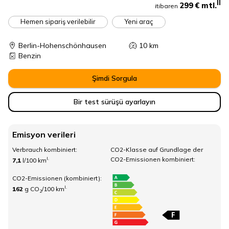
II
299 €
mtl.
itibaren
Hemen sipariş verilebilir
Yeni araç
Berlin-Hohenschönhausen
10
km
Benzin
Şimdi Sorgula
Bir test sürüşü ayarlayın
Emisyon verileri
Verbrauch kombiniert:
CO2-Klasse auf Grundlage der
CO2-Emissionen kombiniert:
I.
7,1
l/100 km
CO2-Emissionen (kombiniert):
I.
162
g CO
/100 km
2