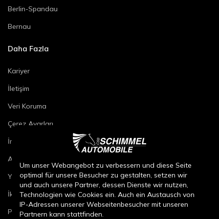
Berlin-Spandau
Bernau
Daha Fazla
Kariyer
İletişim
Veri Koruma
Çerez Ayarları
İmza
Araç Onarım Koşulları
Um unser Webangebot zu verbessern und diese Seite
optimal für unsere Besucher zu gestalten, setzen wir
Yeni Araç Satış Koşulları
und auch unsere Partner, dessen Dienste wir nutzen,
İkinci El Araç Satış Koşulları
Technologien wie Cookies ein. Auch ein Austausch von
IP-Adressen unserer Webseitenbesucher mit unseren
Parça Satış Koşulları
Partnern kann stattfinden.