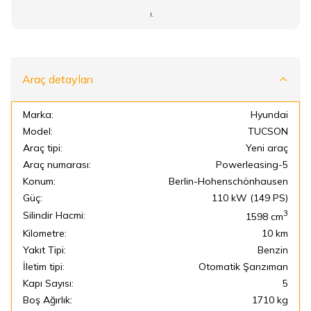
I.
Araç detayları
Marka:
Hyundai
Model:
TUCSON
Araç tipi:
Yeni araç
Araç numarası:
Powerleasing-5
Konum:
Berlin-Hohenschönhausen
Güç:
110 kW (149 PS)
3
Silindir Hacmi:
1598
cm
Kilometre:
10 km
Yakıt Tipi:
Benzin
İletim tipi:
Otomatik Şanzıman
Kapı Sayısı:
5
Boş Ağırlık:
1710 kg