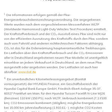
I.
Die Informationen erfolgen gemäß der Pkw-
Energieverbrauchskennzeichnungsverordnung. Die angegebenen
Werte wurden nach dem vorgeschriebenen Messverfahren WLTP
(Worldwide Harmonised Light-Duty Vehicles Test Procedure) ermittelt.
Der Kraftstoffverbrauch und der CO₂-Ausstoß eines Pkw sind nicht nur
von der effizienten Ausnutzung des Kraftstoffs durch den Pkw, sondern
auch vom Fahrstil und anderen nichttechnischen Faktoren abhängig.
CO₂ ist das für die Erderwärmung hauptverantwortliche Treibhausgas.
Ein Leitfaden über den Kraftstoffverbrauch und die CO₂-Emissionen
aller in Deutschland angebotenen neuen Pkw-Modelle ist unentgeltlich
einsehbar an jedem Verkaufsort in Deutschland, an dem neue Pkw
ausgestellt oder angeboten werden. Der Leitfaden ist auch hier
abrufbar:
www.dat.de
II.
Ein unverbindliches Kilometerleasingangebot (Bonität
vorausgesetzt) der HYUNDAI Finance, ein Geschäftsbereich der
Hyundai Capital Bank Europe GmbH, Friedrich-Ebert-Anlage 35-37,
60327 Frankfurt am Main, für den Hyundai Tucson Facelift N-Line MJ26
(Benziner) 110 kW (150 PS); nach WLTP, Verbrauch kombiniert (7,1 l/100
km); CO2 Emissionen kombiniert (160g/km); mögliche Energiekosten
bei 15.000 km Jahreslaufleistung (1.910,61,- ); mögliche CO2 Kosten