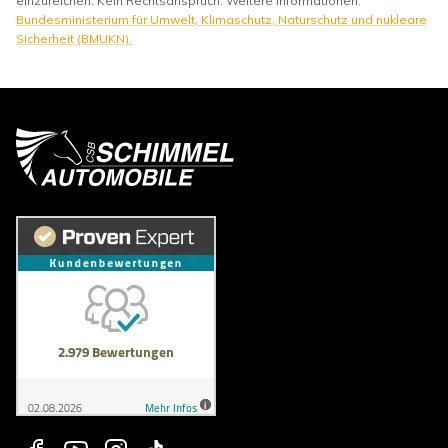
einzureichen. Kein Rechtsanspruch. Weitere Informationen:
Bundesministerium für Umwelt, Klimaschutz, Naturschutz und nukleare
Sicherheit (BMUKN).