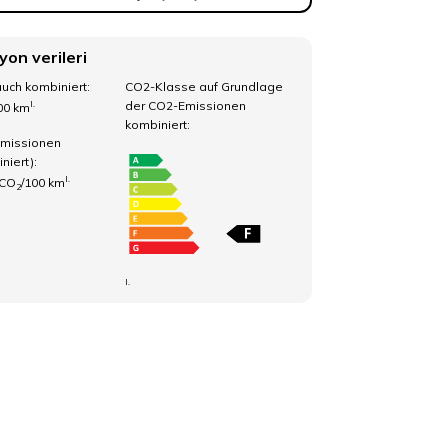
yon verileri
uch kombiniert:
CO2-Klasse auf Grundlage
der CO2-Emissionen
I.
100 km
kombiniert:
missionen
niert):
I.
 CO
/100 km
2
I.