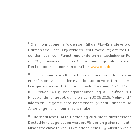
I.
Die Informationen erfolgen gemäß der Pkw-Energieverb
Harmonised Light-Duty Vehicles Test Procedure) ermittelt. D
sondern auch vom Fahrstil und anderen nichttechnischen Fak
die CO₂-Emissionen aller in Deutschland angebotenen neue
Der Leitfaden ist auch hier abrufbar:
www.dat.de
II.
Ein unverbindliches Kilometerleasingangebot (Bonität vo
Frankfurt am Main, für den Hyundai Tucson Facelift N-Line M
Energiekosten bei 15.000 km Jahreslaufleistung (1.910,61,- ); 
KFZ-Steuer (163,-); Leasingsonderzahlung: 0,- ; Laufzeit: 48 
Privatkundenangebot, gültig bis zum 30.06.2026. Mehr- un
informiert Sie gerne Ihr teilnehmender Hyundai-Partner.** 
Änderungen und Irrtümer vorbehalten.
III.
Die staatliche E-Auto-Förderung 2026 steht Privatperso
Deutschland zugelassen werden. Förderfähig sind rein batte
Mindestreichweite von 80 km oder einem CO₂-Ausstoß von 