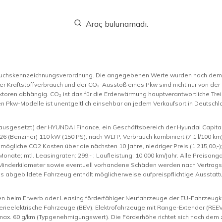
Araç bulunamadı.
rauchskennzeichnungsverordnung. Die angegebenen Werte wurden nach de
er Kraftstoffverbrauch und der CO₂-Ausstoß eines Pkw sind nicht nur von der
toren abhängig. CO₂ ist das für die Erderwärmung hauptverantwortliche Trei
n Pkw-Modelle ist unentgeltlich einsehbar an jedem Verkaufsort in Deutsc
rausgesetzt) der HYUNDAI Finance, ein Geschäftsbereich der Hyundai Capita
J26 (Benziner) 110 kW (150 PS); nach WLTP, Verbrauch kombiniert (7,1 l/100 k
mögliche CO2 Kosten über die nächsten 10 Jahre, niedriger Preis (1.215,00,-); mit
Monate; mtl. Leasingraten: 299,- ; Laufleistung: 10.000 km/Jahr. Alle Preisan
d Minderkilometer sowie eventuell vorhandene Schäden werden nach Vertra
Das abgebildete Fahrzeug enthält möglicherweise aufpreispflichtige Ausstat
nen beim Erwerb oder Leasing förderfähiger Neufahrzeuge der EU-Fahrzeugkl
rieelektrische Fahrzeuge (BEV), Elektrofahrzeuge mit Range-Extender (REEV)
max. 60 g/km (Typgenehmigungswert). Die Förderhöhe richtet sich nach de