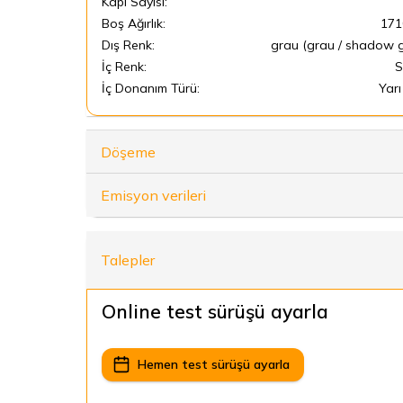
Kapı Sayısı:
Boş Ağırlık:
171
Dış Renk:
grau (grau / shadow g
İç Renk:
S
İç Donanım Türü:
Yarı
Döşeme
Emisyon verileri
Talepler
Online test sürüşü ayarla
Hemen test sürüşü ayarla