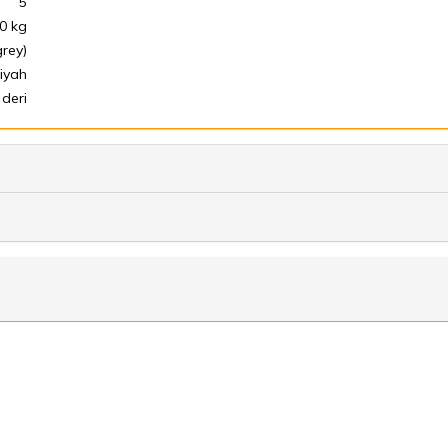
5
0 kg
rey)
iyah
 deri