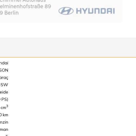
ndai
SON
araç
5-SW
eide
 PS)
3
cm
0 km
nzin
ıman