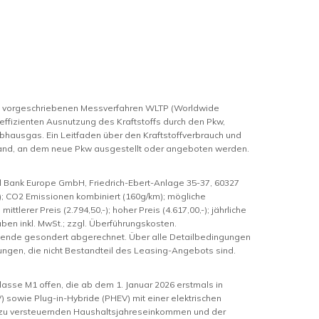
m vorgeschriebenen Messverfahren WLTP (Worldwide
 effizienten Ausnutzung des Kraftstoffs durch den Pkw,
bhausgas. Ein Leitfaden über den Kraftstoffverbrauch und
hland, an dem neue Pkw ausgestellt oder angeboten werden.
l Bank Europe GmbH, Friedrich-Ebert-Anlage 35-37, 60327
m); CO2 Emissionen kombiniert (160g/km); mögliche
tlerer Preis (2.794,50,-); hoher Preis (4.617,00,-); jährliche
gaben inkl. MwSt.; zzgl. Überführungskosten.
gsende gesondert abgerechnet. Über alle Detailbedingungen
tungen, die nicht Bestandteil des Leasing-Angebots sind.
asse M1 offen, die ab dem 1. Januar 2026 erstmals in
 sowie Plug-in-Hybride (PHEV) mit einer elektrischen
m zu versteuernden Haushaltsjahreseinkommen und der