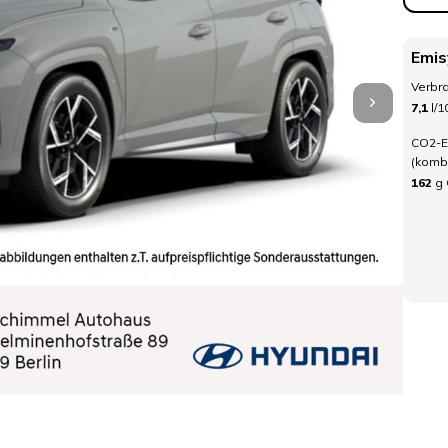
Emis
Verbra
7,1
l/
CO2-E
(kombi
162
g