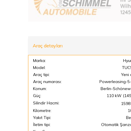
Araç detayları
Marka:
Hyu
Model:
TUC
Araç tipi:
Yeni 
Araç numarası:
Powerleasing-
Konum:
Berlin-Schönew
Güç:
110 kW (149
Silindir Hacmi:
1598
Kilometre:
1
Yakıt Tipi:
Be
İletim tipi:
Otomatik Şanz