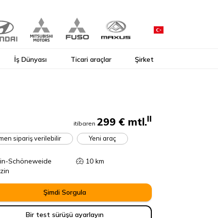
İş Dünyası
Ticari araçlar
Şirket
II
299 €
mtl.
itibaren
en sipariş verilebilir
Yeni araç
lin-Schöneweide
10
km
zin
Şimdi Sorgula
Bir test sürüşü ayarlayın