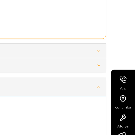
Ara
Konumlar
Atölye