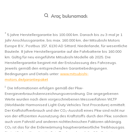
Araç bulunamadı.
*
5 Jahre Herstellergarantie bis 100.000 km. Danach bis zu 3-mal je 1
Jahr Anschlussgarantie, bis max. 160.000 km, der Mitsubishi Motors
Europe B.V., Postbus 157, 6130 AD Sittard, Niederlande, für wesentliche
Bauteile. 8 Jahre Herstellergarantie auf die Fahrbatterie bis 160.000
km. Gültig für neu eingeführte Mitsubishi Modelle ab 2025. Die
Herstellergarantie beginnt mit der Erstzulassung des Fahrzeugs.
Jeweils gemäß den entsprechenden Garantiebedingungen.
Bedingungen und Details unter:
www.mitsubishi-
motors.de/garantiepaket
I.
Die Informationen erfolgen gemäß der Pkw-
Energieverbrauchskennzeichnungsverordnung. Die angegebenen
Werte wurden nach dem vorgeschriebenen Messverfahren WLTP
(Worldwide Harmonised Light-Duty Vehicles Test Procedure) ermittelt.
Der Kraftstoffverbrauch und der CO₂-Ausstoß eines Pkw sind nicht nur
von der effizienten Ausnutzung des Kraftstoffs durch den Pkw, sondern
auch vom Fahrstil und anderen nichttechnischen Faktoren abhängig.
CO₂ ist das für die Erderwärmung hauptverantwortliche Treibhausgas.