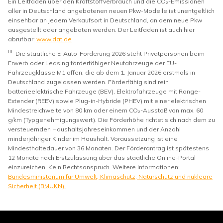
Ein Leitfaden über den Kraftstoffverbrauch und die CO₂-Emissionen
aller in Deutschland angebotenen neuen Pkw-Modelle ist unentgeltlich
einsehbar an jedem Verkaufsort in Deutschland, an dem neue Pkw
ausgestellt oder angeboten werden. Der Leitfaden ist auch hier
abrufbar:
www.dat.de
III.
Die staatliche E-Auto-Förderung 2026 steht Privatpersonen beim
Erwerb oder Leasing förderfähiger Neufahrzeuge der EU-
Fahrzeugklasse M1 offen, die ab dem 1. Januar 2026 erstmals in
Deutschland zugelassen werden. Förderfähig sind rein
batterieelektrische Fahrzeuge (BEV), Elektrofahrzeuge mit Range-
Extender (REEV) sowie Plug-in-Hybride (PHEV) mit einer elektrischen
Mindestreichweite von 80 km oder einem CO₂-Ausstoß von max. 60
g/km (Typgenehmigungswert). Die Förderhöhe richtet sich nach dem zu
versteuernden Haushaltsjahreseinkommen und der Anzahl
minderjähriger Kinder im Haushalt. Voraussetzung ist eine
Mindesthaltedauer von 36 Monaten. Der Förderantrag ist spätestens
12 Monate nach Erstzulassung über das staatliche Online-Portal
einzureichen. Kein Rechtsanspruch. Weitere Informationen:
Bundesministerium für Umwelt, Klimaschutz, Naturschutz und nukleare
Sicherheit (BMUKN).