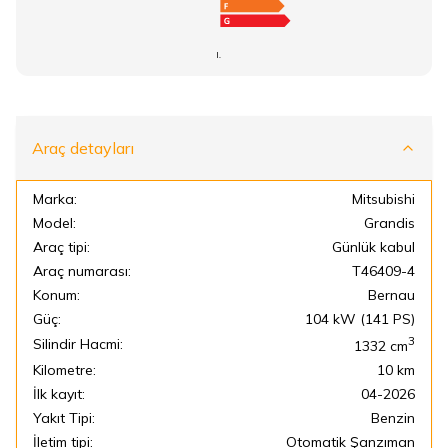
I.
Araç detayları
Marka:
Mitsubishi
Model:
Grandis
Araç tipi:
Günlük kabul
Araç numarası:
T46409-4
Konum:
Bernau
Güç:
104 kW (141 PS)
3
Silindir Hacmi:
1332
cm
Kilometre:
10 km
İlk kayıt:
04-2026
Yakıt Tipi:
Benzin
İletim tipi:
Otomatik Şanzıman