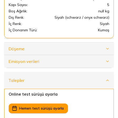
Kapı Sayısı:
5
Boş Ağırlık:
null kg
Dış Renk:
Siyah (schwarz / onyx schwarz)
İç Renk:
Siyah
İç Donanım Türü:
Kumaş
Döşeme
Emisyon verileri
Talepler
Online test sürüşü ayarla
Hemen test sürüşü ayarla