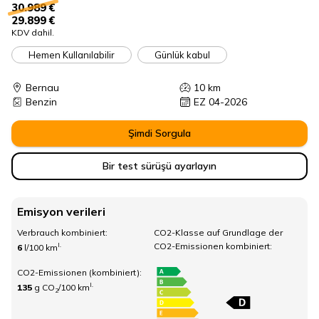
30.989 €
29.899 €
KDV dahil.
Hemen Kullanılabilir
Günlük kabul
Bernau
10
km
Benzin
EZ 04-2026
Şimdi Sorgula
Bir test sürüşü ayarlayın
Emisyon verileri
Verbrauch kombiniert:
CO2-Klasse auf Grundlage der
CO2-Emissionen kombiniert:
I.
6
l/100 km
CO2-Emissionen (kombiniert):
I.
135
g CO
/100 km
2