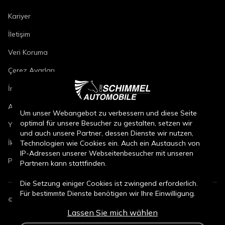
Kariyer
İletişim
Veri Koruma
Çerez Ayarları
İmza
Araç Onarım Koşulları
Um unser Webangebot zu verbessern und diese Seite
optimal für unsere Besucher zu gestalten, setzen wir
Yeni Araç Satış Koşulları
und auch unsere Partner, dessen Dienste wir nutzen,
İkinci El Araç Satış Koşulları
Technologien wie Cookies ein. Auch ein Austausch von
IP-Adressen unserer Webseitenbesucher mit unseren
Parça Satış Koşulları
Partnern kann stattfinden.
Die Setzung einiger Cookies ist zwingend erforderlich.
Für bestimmte Dienste benötigen wir Ihre Einwilligung.
©
2026
CSB Schimmel Automobile GmbH. Tüm hakları saklıdır.
Lassen Sie mich wählen
Durch den Klick auf „Alle Cookies akzeptieren“, willigen
Sie (jederzeit für die Zukunft widerruflich) in alle