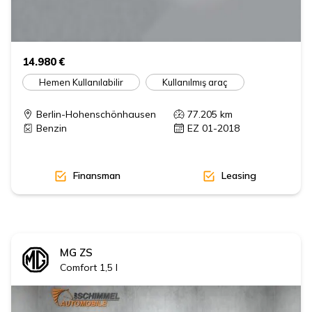
14.980 €
Hemen Kullanılabilir
Kullanılmış araç
Berlin-Hohenschönhausen
77.205
km
Benzin
EZ 01-2018
Finansman
Leasing
MG
ZS
Comfort 1,5 l