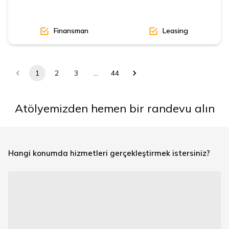
Finansman
Leasing
1
2
3
…
44
Atölyemizden hemen bir randevu alın
Hangi konumda hizmetleri gerçekleştirmek istersiniz?