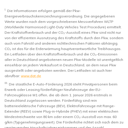
I.
Die Informationen erfolgen gemäß der Pkw-
Energieverbrauchskennzeichnungsverordnung. Die angegebenen
Werte wurden nach dem vorgeschriebenen Messverfahren WLTP
(Worldwide Harmonised Light-Duty Vehicles Test Procedure) ermittelt.
Der Kraftstoffverbrauch und der CO₂-Ausstoß eines Pkw sind nicht nur
von der effizienten Ausnutzung des Kraftstoffs durch den Pkw, sondern
auch vom Fahrstil und anderen nichttechnischen Faktoren abhängig.
CO₂ ist das für die Erderwärmung hauptverantwortliche Treibhausgas.
Ein Leitfaden über den Kraftstoffverbrauch und die CO₂-Emissionen
aller in Deutschland angebotenen neuen Pkw-Modelle ist unentgeltlich
einsehbar an jedem Verkaufsort in Deutschland, an dem neue Pkw
ausgestellt oder angeboten werden. Der Leitfaden ist auch hier
abrufbar:
www.dat.de
III.
Die staatliche E-Auto-Förderung 2026 steht Privatpersonen beim
Erwerb oder Leasing förderfähiger Neufahrzeuge der EU-
Fahrzeugklasse M1 offen, die ab dem 1. Januar 2026 erstmals in
Deutschland zugelassen werden. Förderfähig sind rein
batterieelektrische Fahrzeuge (BEV), Elektrofahrzeuge mit Range-
Extender (REEV) sowie Plug-in-Hybride (PHEV) mit einer elektrischen
Mindestreichweite von 80 km oder einem CO₂-Ausstoß von max. 60
g/km (Typgenehmigungswert). Die Förderhöhe richtet sich nach dem zu
versteuernden Haushaltsjahreseinkommen und der Anzahl