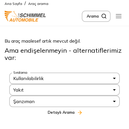
/
Ana Sayfa
Araç arama
Arama
Bu araç maalesef artık mevcut değil.
Ama endişelenmeyin - alternatiflerimiz
var:
Sıralama
Kullanılabilirlik
Yakıt
Şanzıman
Detaylı Arama