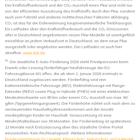
Der Kraftstoffverbrauch und der CO₂-Ausstoß eines Pkw sind nicht nur
von der effizienten Ausnutzung des Kraftstoffs durch den Pkw, sondern
auch vom Fahrstil und anderen nichttechnischen Faktoren abhängig.
CO₂ ist das für die Erderwärmung hauptverantwortliche Treibhausgas.
Ein Leitfaden über den Kraftstoffverbrauch und die CO₂-Emissionen
aller in Deutschland angebotenen neuen Pkw-Modelle ist unentgeltlich
einsehbar an jedem Verkaufsort in Deutschland, an dem neue Pkw
ausgestellt oder angeboten werden. Der Leitfaden ist auch hier
abrufbar:
www.dat.de
III.
Die staatliche E-Auto-Förderung 2026 steht Privatpersonen beim
Erwerb oder Leasing förderfähiger Neufahrzeuge der EU-
Fahrzeugklasse M1 offen, die ab dem 1. Januar 2026 erstmals in
Deutschland zugelassen werden. Förderfähig sind rein
batterieelektrische Fahrzeuge (BEV), Elektrofahrzeuge mit Range-
Extender (REEV) sowie Plug-in-Hybride (PHEV) mit einer elektrischen
Mindestreichweite von 80 km oder einem CO₂-Ausstoß von max. 60
g/km (Typgenehmigungswert). Die Förderhöhe richtet sich nach dem zu
versteuernden Haushaltsjahreseinkommen und der Anzahl
minderjähriger Kinder im Haushalt. Voraussetzung ist eine
Mindesthaltedauer von 36 Monaten. Der Förderantrag ist spätestens
12 Monate nach Erstzulassung über das staatliche Online-Portal
einzureichen. Kein Rechtsanspruch. Weitere Informationen:
Bundesministerium für Umwelt, Klimaschutz, Naturschutz und nukleare