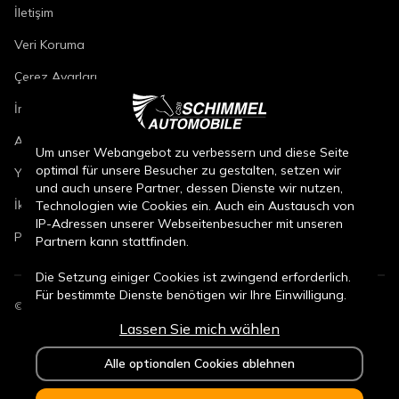
İletişim
Veri Koruma
Çerez Ayarları
İmza
Araç Onarım Koşulları
Um unser Webangebot zu verbessern und diese Seite
optimal für unsere Besucher zu gestalten, setzen wir
Yeni Araç Satış Koşulları
und auch unsere Partner, dessen Dienste wir nutzen,
İkinci El Araç Satış Koşulları
Technologien wie Cookies ein. Auch ein Austausch von
IP-Adressen unserer Webseitenbesucher mit unseren
Parça Satış Koşulları
Partnern kann stattfinden.
Die Setzung einiger Cookies ist zwingend erforderlich.
Für bestimmte Dienste benötigen wir Ihre Einwilligung.
©
2026
CSB Schimmel Automobile GmbH. Tüm hakları saklıdır.
Lassen Sie mich wählen
Durch den Klick auf „Alle Cookies akzeptieren“, willigen
Sie (jederzeit für die Zukunft widerruflich) in alle
Alle optionalen Cookies ablehnen
Datenverarbeitungen (Setzung von Cookies und
Übermittlung der IP-Adresse an Partner) ein.