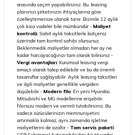
arasında seçim yapabilirsiniz. Bu, leasing
planınızı şirketinizin ihtiyaçlarına göre
özelleştirmenize olanak tanır. Bizimle 12 aylık
çok kısa vadeler bile mümkündür -
Maliyet
kontrolü
: Sabit aylık taksitlerle bütçeniz
üzerinde tam kontrol sahibi olursunuz.
Beklenmedik maliyetler olmadan her ay ne
kadar harcayacağınızı tam olarak bilirsiniz -
Vergi avantajları
: Kurumsal leasing vergi
amaçlı olarak talep edilebilir ve bu da önemli
tasarruflar sağlayabilir. Aylık leasing taksitleri
ve ilgili maliyetler genellikle vergiden
düşülebilir -
Modern filo
: En yeni Hyundai,
Mitsubishi ve MG modellerine erişebilir,
filonuzu modern ve verimli tutabilirsiniz. Bu
sadece sürücülerinizin memnuniyetini
artırmakla kalmaz, aynı zamanda işletme
maliyetlerini de azaltır -
Tam servis paketi
:
CSB Schimmel Automobile'dan bir Hyundai