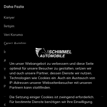
Daha Fazla
Kariyer
İletişim
Veri Koruma
Çerez Ayarları
İmza
Araç Onarım Koşulları
Um unser Webangebot zu verbessern und diese Seite
optimal für unsere Besucher zu gestalten, setzen wir
Yeni Araç Satış Koşulları
und auch unsere Partner, dessen Dienste wir nutzen,
İkinci El Araç Satış Koşulları
Technologien wie Cookies ein. Auch ein Austausch von
IP-Adressen unserer Webseitenbesucher mit unseren
Parça Satış Koşulları
Partnern kann stattfinden.
Die Setzung einiger Cookies ist zwingend erforderlich.
Für bestimmte Dienste benötigen wir Ihre Einwilligung.
©
2026
CSB Schimmel Automobile GmbH. Tüm hakları saklıdır.