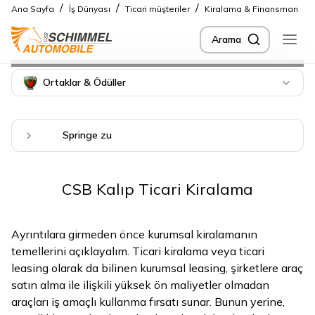
/
/
/
Ana Sayfa
İş Dünyası
Ticari müşteriler
Kiralama & Finansman
Arama
Berlin'de kurumsal
kiralama ve finansman
Ortaklar & Ödüller
Springe zu
CSB Kalıp Ticari Kiralama
Ayrıntılara girmeden önce kurumsal kiralamanın
temellerini açıklayalım. Ticari kiralama veya ticari
leasing olarak da bilinen kurumsal leasing, şirketlere araç
satın alma ile ilişkili yüksek ön maliyetler olmadan
araçları iş amaçlı kullanma fırsatı sunar. Bunun yerine,