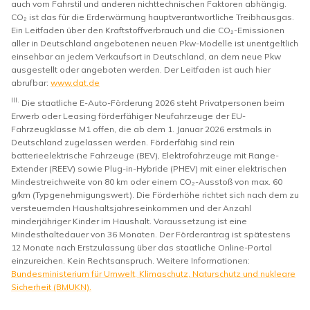
auch vom Fahrstil und anderen nichttechnischen Faktoren abhängig.
CO₂ ist das für die Erderwärmung hauptverantwortliche Treibhausgas.
Ein Leitfaden über den Kraftstoffverbrauch und die CO₂-Emissionen
aller in Deutschland angebotenen neuen Pkw-Modelle ist unentgeltlich
einsehbar an jedem Verkaufsort in Deutschland, an dem neue Pkw
ausgestellt oder angeboten werden. Der Leitfaden ist auch hier
abrufbar:
www.dat.de
III.
Die staatliche E-Auto-Förderung 2026 steht Privatpersonen beim
Erwerb oder Leasing förderfähiger Neufahrzeuge der EU-
Fahrzeugklasse M1 offen, die ab dem 1. Januar 2026 erstmals in
Deutschland zugelassen werden. Förderfähig sind rein
batterieelektrische Fahrzeuge (BEV), Elektrofahrzeuge mit Range-
Extender (REEV) sowie Plug-in-Hybride (PHEV) mit einer elektrischen
Mindestreichweite von 80 km oder einem CO₂-Ausstoß von max. 60
g/km (Typgenehmigungswert). Die Förderhöhe richtet sich nach dem zu
versteuernden Haushaltsjahreseinkommen und der Anzahl
minderjähriger Kinder im Haushalt. Voraussetzung ist eine
Mindesthaltedauer von 36 Monaten. Der Förderantrag ist spätestens
12 Monate nach Erstzulassung über das staatliche Online-Portal
einzureichen. Kein Rechtsanspruch. Weitere Informationen:
Bundesministerium für Umwelt, Klimaschutz, Naturschutz und nukleare
Sicherheit (BMUKN).