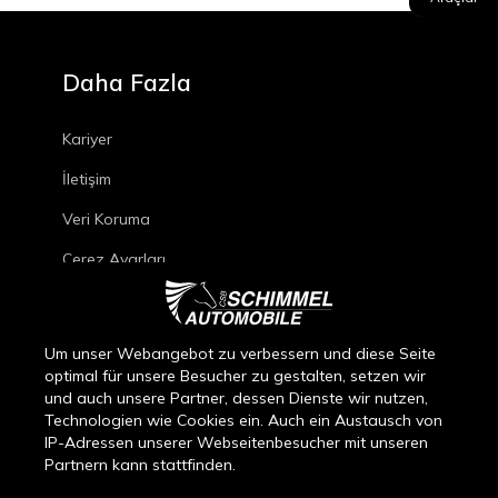
Daha Fazla
Kariyer
İletişim
Veri Koruma
Çerez Ayarları
İmza
Araç Onarım Koşulları
Um unser Webangebot zu verbessern und diese Seite
optimal für unsere Besucher zu gestalten, setzen wir
Yeni Araç Satış Koşulları
und auch unsere Partner, dessen Dienste wir nutzen,
İkinci El Araç Satış Koşulları
Technologien wie Cookies ein. Auch ein Austausch von
IP-Adressen unserer Webseitenbesucher mit unseren
Parça Satış Koşulları
Partnern kann stattfinden.