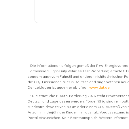
I.
Die Informationen erfolgen gemäß der Pkw-Energieverb
Harmonised Light-Duty Vehicles Test Procedure) ermittelt. D
sondern auch vom Fahrstil und anderen nichttechnischen Fak
die CO₂-Emissionen aller in Deutschland angebotenen neue
Der Leitfaden ist auch hier abrufbar:
www.dat.de
III.
Die staatliche E-Auto-Förderung 2026 steht Privatperso
Deutschland zugelassen werden. Förderfähig sind rein batte
Mindestreichweite von 80 km oder einem CO₂-Ausstoß von 
Anzahl minderjähriger Kinder im Haushalt. Voraussetzung i
Portal einzureichen. Kein Rechtsanspruch. Weitere Informat