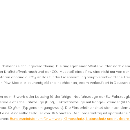
rauchskennzeichnungsverordnung. Die angegebenen Werte wurden nach de
er Kraftstoffverbrauch und der CO₂-Ausstoß eines Pkw sind nicht nur von der
toren abhängig. CO₂ ist das für die Erderwärmung hauptverantwortliche Trei
n Pkw-Modelle ist unentgeltlich einsehbar an jedem Verkaufsort in Deutsc
nen beim Erwerb oder Leasing förderfähiger Neufahrzeuge der EU-Fahrzeugkl
rieelektrische Fahrzeuge (BEV), Elektrofahrzeuge mit Range-Extender (REEV)
max. 60 g/km (Typgenehmigungswert). Die Förderhöhe richtet sich nach de
st eine Mindesthaltedauer von 36 Monaten. Der Förderantrag ist spätestens 
ionen:
Bundesministerium für Umwelt, Klimaschutz, Naturschutz und nukleare