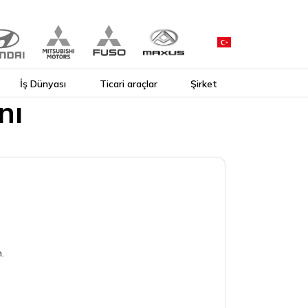
İş Dünyası
Ticari araçlar
Şirket
nı
.