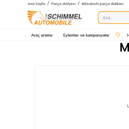
/
/
Ana Sayfa
Parça atölyesi
Mitsubishi parça dükkanı
Araç arama
Eylemler ve kampanyalar
M