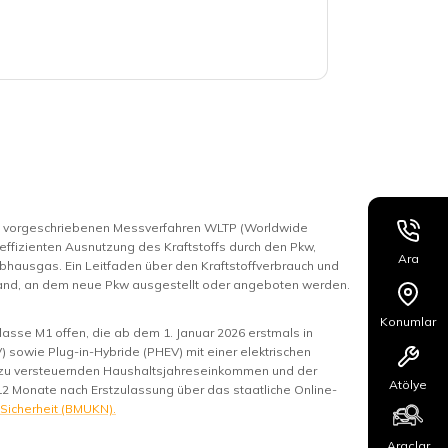
m vorgeschriebenen Messverfahren WLTP (Worldwide
 effizienten Ausnutzung des Kraftstoffs durch den Pkw,
Ara
bhausgas. Ein Leitfaden über den Kraftstoffverbrauch und
hland, an dem neue Pkw ausgestellt oder angeboten werden.
Konumlar
asse M1 offen, die ab dem 1. Januar 2026 erstmals in
 sowie Plug-in-Hybride (PHEV) mit einer elektrischen
m zu versteuernden Haushaltsjahreseinkommen und der
Atölye
12 Monate nach Erstzulassung über das staatliche Online-
 Sicherheit (BMUKN).
Araçlar