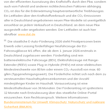
von der effizienten Ausnutzung des Kraftstoffs durch den Pkw, sondern
auch vom Fahrstil und anderen nichttechnischen Faktoren abhängig.
CO₂ ist das für die Erderwärmung hauptverantwortliche Treibhausgas.
Ein Leitfaden über den Kraftstoffverbrauch und die CO₂-Emissionen
aller in Deutschland angebotenen neuen Pkw-Modelle ist unentgeltlich
einsehbar an jedem Verkaufsort in Deutschland, an dem neue Pkw
ausgestellt oder angeboten werden. Der Leitfaden ist auch hier
abrufbar:
www.dat.de
III.
Die staatliche E-Auto-Förderung 2026 steht Privatpersonen beim
Erwerb oder Leasing förderfähiger Neufahrzeuge der EU-
Fahrzeugklasse M1 offen, die ab dem 1. Januar 2026 erstmals in
Deutschland zugelassen werden. Förderfähig sind rein
batterieelektrische Fahrzeuge (BEV), Elektrofahrzeuge mit Range-
Extender (REEV) sowie Plug-in-Hybride (PHEV) mit einer elektrischen
Mindestreichweite von 80 km oder einem CO₂-Ausstoß von max. 60
g/km (Typgenehmigungswert). Die Förderhöhe richtet sich nach dem zu
versteuernden Haushaltsjahreseinkommen und der Anzahl
minderjähriger Kinder im Haushalt. Voraussetzung ist eine
Mindesthaltedauer von 36 Monaten. Der Förderantrag ist spätestens
12 Monate nach Erstzulassung über das staatliche Online-Portal
einzureichen. Kein Rechtsanspruch. Weitere Informationen:
Bundesministerium für Umwelt, Klimaschutz, Naturschutz und nukleare
Sicherheit (BMUKN).