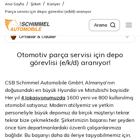
/
/
/
Ana Sayfa
Şirket
Kariyer
Parça servisi için depo görevlisi (e/k/d) aranıyor
Arama
Ortaklar & Ödüller
Otomotiv parça servisi için depo
görevlisi (e/k/d) aranıyor!
CSB Schimmel Automobile GmbH, Almanya'nın
doğusundaki en büyük Hyundai ve Mistubishi bayisidir.
Her yıl
4 lokasyonumuzda
1600 yeni ve 800 kullanılmış
otomobil satıyoruz. Modern atölyemiz ve yetkin
personeliyle büyük depomuz da birçok müşteriyi tekrar
tekrar bize çekmektedir. Şirketimizin başarısı her şeyden
önce tüm departmanlardaki özverili çalışanlarımıza
bağlıdır. Bu başarıyı daha da ileriye taşıyabilmemiz için,