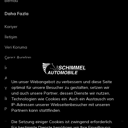
Bernau
Daha Fazla
Kariyer
İletişim
Veri Koruma
Çerez Ayarları
İmza
Araç Onarım Koşulları
Um unser Webangebot zu verbessern und diese Seite
optimal für unsere Besucher zu gestalten, setzen wir
Yeni Araç Satış Koşulları
und auch unsere Partner, dessen Dienste wir nutzen,
İkinci El Araç Satış Koşulları
Technologien wie Cookies ein. Auch ein Austausch von
IP-Adressen unserer Webseitenbesucher mit unseren
Parça Satış Koşulları
Partnern kann stattfinden.
Die Setzung einiger Cookies ist zwingend erforderlich.
Für bestimmte Dienste benötigen wir Ihre Einwilligung.