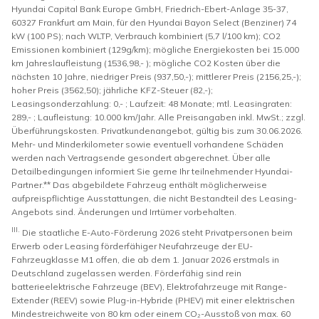
Hyundai Capital Bank Europe GmbH, Friedrich-Ebert-Anlage 35-37,
60327 Frankfurt am Main, für den Hyundai Bayon Select (Benziner) 74
kW (100 PS); nach WLTP, Verbrauch kombiniert (5,7 l/100 km); CO2
Emissionen kombiniert (129g/km); mögliche Energiekosten bei 15.000
km Jahreslaufleistung (1536,98,- ); mögliche CO2 Kosten über die
nächsten 10 Jahre, niedriger Preis (937,50,-); mittlerer Preis (2156,25,-);
hoher Preis (3562,50); jährliche KFZ-Steuer (82,-);
Leasingsonderzahlung: 0,- ; Laufzeit: 48 Monate; mtl. Leasingraten:
289,- ; Laufleistung: 10.000 km/Jahr. Alle Preisangaben inkl. MwSt.; zzgl.
Überführungskosten. Privatkundenangebot, gültig bis zum 30.06.2026.
Mehr- und Minderkilometer sowie eventuell vorhandene Schäden
werden nach Vertragsende gesondert abgerechnet. Über alle
Detailbedingungen informiert Sie gerne Ihr teilnehmender Hyundai-
Partner.** Das abgebildete Fahrzeug enthält möglicherweise
aufpreispflichtige Ausstattungen, die nicht Bestandteil des Leasing-
Angebots sind. Änderungen und Irrtümer vorbehalten.
III.
Die staatliche E-Auto-Förderung 2026 steht Privatpersonen beim
Erwerb oder Leasing förderfähiger Neufahrzeuge der EU-
Fahrzeugklasse M1 offen, die ab dem 1. Januar 2026 erstmals in
Deutschland zugelassen werden. Förderfähig sind rein
batterieelektrische Fahrzeuge (BEV), Elektrofahrzeuge mit Range-
Extender (REEV) sowie Plug-in-Hybride (PHEV) mit einer elektrischen
Mindestreichweite von 80 km oder einem CO₂-Ausstoß von max. 60