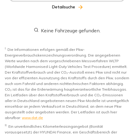
Detailsuche
Keine Fahrzeuge gefunden.
I.
Die Informationen erfolgen gemäß der Pkw-
Energieverbrauchskennzeichnungsverordnung. Die angegebenen
Werte wurden nach dem vorgeschriebenen Messverfahren WLTP
(Worldwide Harmonised Light-Duty Vehicles Test Procedure) ermittelt.
Der Kraftstoffverbrauch und der CO₂-Ausstoß eines Pkw sind nicht nur
von der effizienten Ausnutzung des Kraftstoffs durch den Pkw, sondern
auch vom Fahrstil und anderen nichttechnischen Faktoren abhängig.
CO₂ ist das für die Erderwärmung hauptverantwortliche Treibhausgas.
Ein Leitfaden über den Kraftstoffverbrauch und die CO₂-Emissionen
aller in Deutschland angebotenen neuen Pkw-Modelle ist unentgeltlich
einsehbar an jedem Verkaufsort in Deutschland, an dem neue Pkw
ausgestellt oder angeboten werden. Der Leitfaden ist auch hier
abrufbar:
www.dat.de
II.
Ein unverbindliches Kilometerleasingangebot (Bonität
vorausgesetzt) der HYUNDAI Finance, ein Geschäftsbereich der