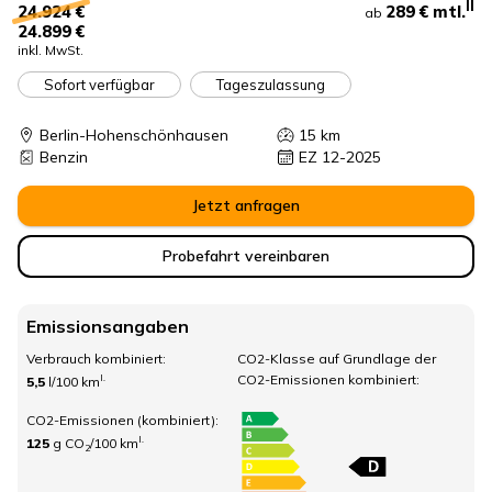
II
289 €
mtl.
24.924 €
ab
24.899 €
inkl. MwSt.
Sofort verfügbar
Tageszulassung
Berlin-Hohenschönhausen
15
km
Benzin
EZ 12-2025
Jetzt anfragen
Probefahrt vereinbaren
Emissionsangaben
Verbrauch kombiniert:
CO2-Klasse auf Grundlage der
CO2-Emissionen kombiniert:
I.
5,5
l/100 km
CO2-Emissionen (kombiniert):
I.
125
g CO
/100 km
2