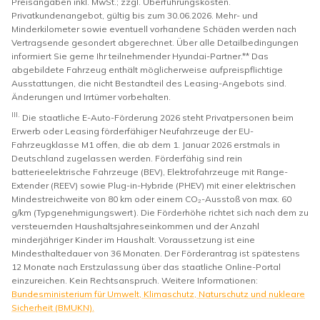
Preisangaben inkl. MwSt.; zzgl. Überführungskosten.
Privatkundenangebot, gültig bis zum 30.06.2026. Mehr- und
Minderkilometer sowie eventuell vorhandene Schäden werden nach
Vertragsende gesondert abgerechnet. Über alle Detailbedingungen
informiert Sie gerne Ihr teilnehmender Hyundai-Partner.** Das
abgebildete Fahrzeug enthält möglicherweise aufpreispflichtige
Ausstattungen, die nicht Bestandteil des Leasing-Angebots sind.
Änderungen und Irrtümer vorbehalten.
III.
Die staatliche E-Auto-Förderung 2026 steht Privatpersonen beim
Erwerb oder Leasing förderfähiger Neufahrzeuge der EU-
Fahrzeugklasse M1 offen, die ab dem 1. Januar 2026 erstmals in
Deutschland zugelassen werden. Förderfähig sind rein
batterieelektrische Fahrzeuge (BEV), Elektrofahrzeuge mit Range-
Extender (REEV) sowie Plug-in-Hybride (PHEV) mit einer elektrischen
Mindestreichweite von 80 km oder einem CO₂-Ausstoß von max. 60
g/km (Typgenehmigungswert). Die Förderhöhe richtet sich nach dem zu
versteuernden Haushaltsjahreseinkommen und der Anzahl
minderjähriger Kinder im Haushalt. Voraussetzung ist eine
Mindesthaltedauer von 36 Monaten. Der Förderantrag ist spätestens
12 Monate nach Erstzulassung über das staatliche Online-Portal
einzureichen. Kein Rechtsanspruch. Weitere Informationen:
Bundesministerium für Umwelt, Klimaschutz, Naturschutz und nukleare
Sicherheit (BMUKN).