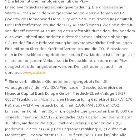
Die Informationen erfolgen gemäß der Pkw-
Energieverbrauchskennzeichnungsverordnung. Die angegebenen
Werte wurden nach dem vorgeschriebenen Messverfahren WLTP
(Worldwide Harmonised Light-Duty Vehicles Test Procedure) ermittelt.
Der Kraftstoffverbrauch und der CO₂-Ausstoß eines Pkw sind nicht nur
von der effizienten Ausnutzung des Kraftstoffs durch den Pkw, sondern
auch vom Fahrstil und anderen nichttechnischen Faktoren abhängig.
CO₂ ist das für die Erderwärmung hauptverantwortliche Treibhausgas.
Ein Leitfaden über den Kraftstoffverbrauch und die CO₂-Emissionen
aller in Deutschland angebotenen neuen Pkw-Modelle ist unentgeltlich
einsehbar an jedem Verkaufsort in Deutschland, an dem neue Pkw
ausgestellt oder angeboten werden. Der Leitfaden ist auch hier
abrufbar:
www.dat.de
II.
Ein unverbindliches Kilometerleasingangebot (Bonität
vorausgesetzt) der HYUNDAI Finance, ein Geschäftsbereich der
Hyundai Capital Bank Europe GmbH, Friedrich-Ebert-Anlage 35-37,
60327 Frankfurt am Main, für den Hyundai Ioniq 6 (Elektro) 125 kW (170
PS); nach WLTP, Verbrauch kombiniert (13,40 kWh/100 km); CO2
Emissionen kombiniert (0g/km); mögliche Energiekosten bei 15.000 km
Jahreslaufleistung (627,12,- ); mögliche CO2 Kosten über die nächsten
10 Jahre, niedriger Preis (0,-); mittlerer Preis (0,-); hoher Preis (0,-);
jährliche KFZ-Steuer (74,-); Leasingsonderzahlung: 0,- ; Laufzeit: 48
Monate; mtl. Leasingraten: 699,- ; Laufleistung: 10.000 km/Jahr. Alle