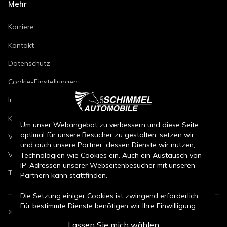
Mehr
Karriere
Kontakt
Datenschutz
Cookie-Einstellungen
Impressum
Kfz-Reparaturbedingungen
Um unser Webangebot zu verbessern und diese Seite
optimal für unsere Besucher zu gestalten, setzen wir
Verkaufsbedingungen Neuwagen
und auch unsere Partner, dessen Dienste wir nutzen,
Verkaufsbedingungen Gebrauchtwagen
Technologien wie Cookies ein. Auch ein Austausch von
IP-Adressen unserer Webseitenbesucher mit unseren
Teileverkaufsbedingungen
Partnern kann stattfinden.
Die Setzung einiger Cookies ist zwingend erforderlich.
Für bestimmte Dienste benötigen wir Ihre Einwilligung.
©
2026
CSB Schimmel Automobile GmbH. Alle Rechte vorbehalten.
Lassen Sie mich wählen
Durch den Klick auf „Alle Cookies akzeptieren“, willigen