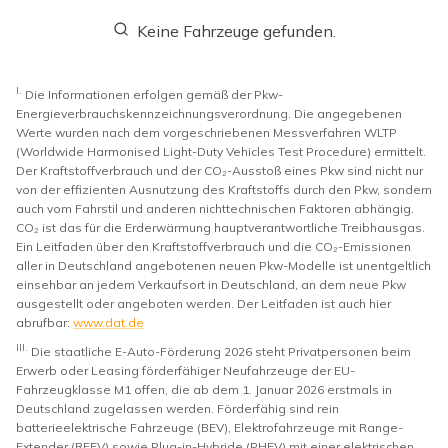
Keine Fahrzeuge gefunden.
I.
Die Informationen erfolgen gemäß der Pkw-
Energieverbrauchskennzeichnungsverordnung. Die angegebenen
Werte wurden nach dem vorgeschriebenen Messverfahren WLTP
(Worldwide Harmonised Light-Duty Vehicles Test Procedure) ermittelt.
Der Kraftstoffverbrauch und der CO₂-Ausstoß eines Pkw sind nicht nur
von der effizienten Ausnutzung des Kraftstoffs durch den Pkw, sondern
auch vom Fahrstil und anderen nichttechnischen Faktoren abhängig.
CO₂ ist das für die Erderwärmung hauptverantwortliche Treibhausgas.
Ein Leitfaden über den Kraftstoffverbrauch und die CO₂-Emissionen
aller in Deutschland angebotenen neuen Pkw-Modelle ist unentgeltlich
einsehbar an jedem Verkaufsort in Deutschland, an dem neue Pkw
ausgestellt oder angeboten werden. Der Leitfaden ist auch hier
abrufbar:
www.dat.de
III.
Die staatliche E-Auto-Förderung 2026 steht Privatpersonen beim
Erwerb oder Leasing förderfähiger Neufahrzeuge der EU-
Fahrzeugklasse M1 offen, die ab dem 1. Januar 2026 erstmals in
Deutschland zugelassen werden. Förderfähig sind rein
batterieelektrische Fahrzeuge (BEV), Elektrofahrzeuge mit Range-
Extender (REEV) sowie Plug-in-Hybride (PHEV) mit einer elektrischen