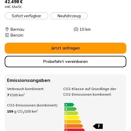
42.498 €
inkl. MwSt.
Sofort verfügbar
Neufahrzeug
Bernau
10
km
Benzin
Jetzt anfragen
Probefahrt vereinbaren
Emissionsangaben
Verbrauch kombiniert:
CO2-Klasse auf Grundlage der
CO2-Emissionen kombiniert:
I.
7
l/100 km
CO2-Emissionen (kombiniert):
I.
159
g CO
/100 km
2