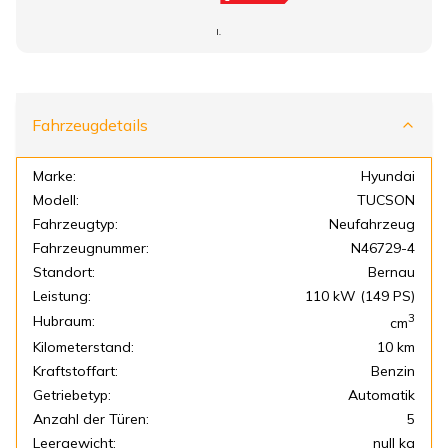
I.
Fahrzeugdetails
Marke:
Hyundai
Modell:
TUCSON
Fahrzeugtyp:
Neufahrzeug
Fahrzeugnummer:
N46729-4
Standort:
Bernau
Leistung:
110 kW (149 PS)
3
Hubraum:
cm
Kilometerstand:
10 km
Kraftstoffart:
Benzin
Getriebetyp:
Automatik
Anzahl der Türen:
5
Leergewicht:
null kg