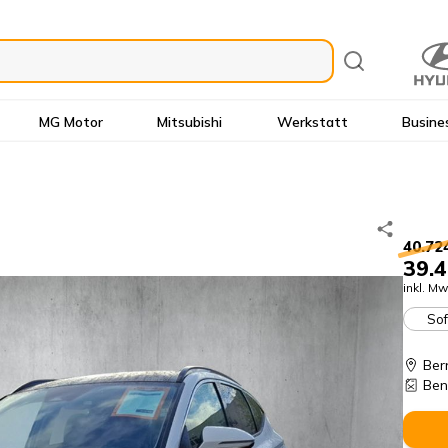
MG Motor
Mitsubishi
Werkstatt
Busine
40.72
39.4
inkl. Mw
Sof
Ber
Ben