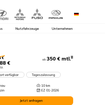
ss
Nutzfahrzeuge
Unternehmen
II
350 €
mtl.
4 €
ab
88 €
St.
ort verfügbar
Tageszulassung
nau
10
km
zin
EZ 01-2026
Jetzt anfragen