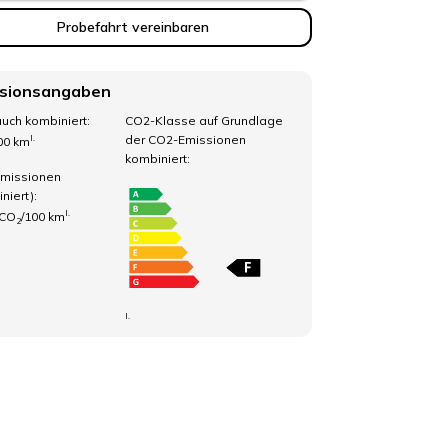
Probefahrt vereinbaren
sionsangaben
uch kombiniert:
CO2-Klasse auf Grundlage
der CO2-Emissionen
I.
100 km
kombiniert:
missionen
niert):
I.
 CO
/100 km
2
I.