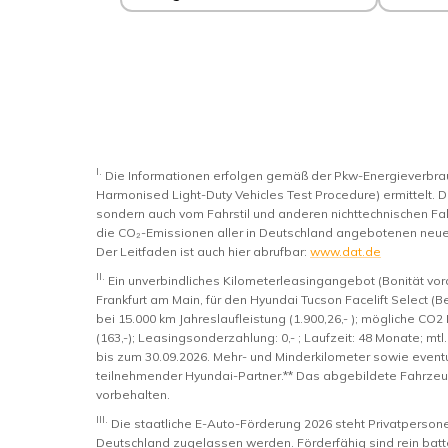
I.
Die Informationen erfolgen gemäß der Pkw-Energieverb
Harmonised Light-Duty Vehicles Test Procedure) ermittelt. D
sondern auch vom Fahrstil und anderen nichttechnischen Fak
die CO₂-Emissionen aller in Deutschland angebotenen neue
Der Leitfaden ist auch hier abrufbar:
www.dat.de
II.
Ein unverbindliches Kilometerleasingangebot (Bonität vo
Frankfurt am Main, für den Hyundai Tucson Facelift Select (
bei 15.000 km Jahreslaufleistung (1.900,26,- ); mögliche CO2 Ko
(163,-); Leasingsonderzahlung: 0,- ; Laufzeit: 48 Monate; mtl
bis zum 30.09.2026. Mehr- und Minderkilometer sowie even
teilnehmender Hyundai-Partner.** Das abgebildete Fahrzeug
vorbehalten.
III.
Die staatliche E-Auto-Förderung 2026 steht Privatperso
Deutschland zugelassen werden. Förderfähig sind rein batte