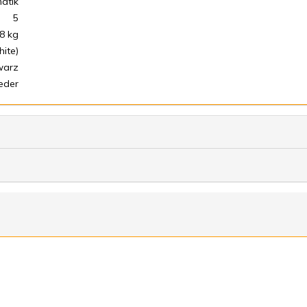
atik
5
8 kg
hite)
warz
eder