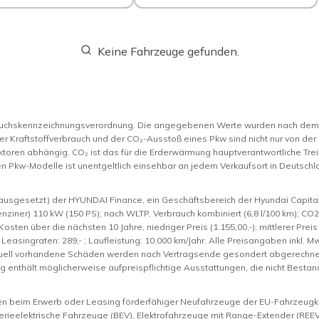
Keine Fahrzeuge gefunden.
rauchskennzeichnungsverordnung. Die angegebenen Werte wurden nach de
er Kraftstoffverbrauch und der CO₂-Ausstoß eines Pkw sind nicht nur von der
toren abhängig. CO₂ ist das für die Erderwärmung hauptverantwortliche Trei
n Pkw-Modelle ist unentgeltlich einsehbar an jedem Verkaufsort in Deutsc
rausgesetzt) der HYUNDAI Finance, ein Geschäftsbereich der Hyundai Capita
Benziner) 110 kW (150 PS); nach WLTP, Verbrauch kombiniert (6,8 l/100 km); 
sten über die nächsten 10 Jahre, niedriger Preis (1.155,00,-); mittlerer Preis (
. Leasingraten: 289,- ; Laufleistung: 10.000 km/Jahr. Alle Preisangaben inkl.
tuell vorhandene Schäden werden nach Vertragsende gesondert abgerechnet. 
 enthält möglicherweise aufpreispflichtige Ausstattungen, die nicht Besta
nen beim Erwerb oder Leasing förderfähiger Neufahrzeuge der EU-Fahrzeugkl
rieelektrische Fahrzeuge (BEV), Elektrofahrzeuge mit Range-Extender (REEV)