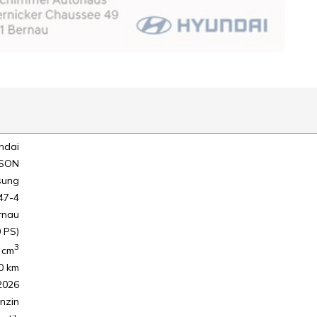
ndai
SON
sung
47-4
rnau
 PS)
3
cm
0 km
2026
nzin