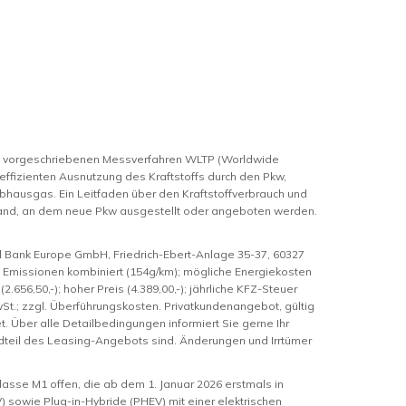
m vorgeschriebenen Messverfahren WLTP (Worldwide
 effizienten Ausnutzung des Kraftstoffs durch den Pkw,
bhausgas. Ein Leitfaden über den Kraftstoffverbrauch und
hland, an dem neue Pkw ausgestellt oder angeboten werden.
l Bank Europe GmbH, Friedrich-Ebert-Anlage 35-37, 60327
CO2 Emissionen kombiniert (154g/km); mögliche Energiekosten
2.656,50,-); hoher Preis (4.389,00,-); jährliche KFZ-Steuer
 MwSt.; zzgl. Überführungskosten. Privatkundenangebot, gültig
Über alle Detailbedingungen informiert Sie gerne Ihr
ndteil des Leasing-Angebots sind. Änderungen und Irrtümer
asse M1 offen, die ab dem 1. Januar 2026 erstmals in
 sowie Plug-in-Hybride (PHEV) mit einer elektrischen