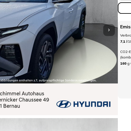
Emis
Verbra
7,1
l/
CO2-E
(kombi
160
g