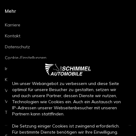
Mehr
Karriere
Kontakt
Datenschutz
Cookie-Einstellungen
Impressum
Kfz-Reparaturbedingungen
Um unser Webangebot zu verbessern und diese Seite
optimal für unsere Besucher zu gestalten, setzen wir
Verkaufsbedingungen Neuwagen
und auch unsere Partner, dessen Dienste wir nutzen,
Verkaufsbedingungen Gebrauchtwagen
Technologien wie Cookies ein. Auch ein Austausch von
IP-Adressen unserer Webseitenbesucher mit unseren
Teileverkaufsbedingungen
Partnern kann stattfinden.
Die Setzung einiger Cookies ist zwingend erforderlich.
Für bestimmte Dienste benötigen wir Ihre Einwilligung.
©
2026
CSB Schimmel Automobile GmbH. Alle Rechte vorbehalten.