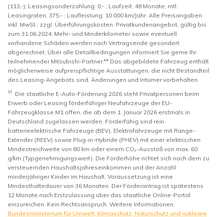
(113,-); Leasingsonderzahlung: 0,- ; Laufzeit: 48 Monate; mtl.
Leasingraten: 375,- ; Laufleistung: 10.000 km/Jahr. Alle Preisangaben
inkl. MwSt.; zzgl. Überführungskosten. Privatkundenangebot, gültig bis
zum 31.06.2024. Mehr- und Minderkilometer sowie eventuell
vorhandene Schäden werden nach Vertragsende gesondert
abgerechnet. Über alle Detailbedingungen informiert Sie gerne Ihr
teilnehmender Mitsubishi-Partner.** Das abgebildete Fahrzeug enthält
möglicherweise aufpreispflichtige Ausstattungen, die nicht Bestandteil
des Leasing-Angebots sind. Änderungen und Irrtümer vorbehalten.
III.
Die staatliche E-Auto-Förderung 2026 steht Privatpersonen beim
Erwerb oder Leasing förderfähiger Neufahrzeuge der EU-
Fahrzeugklasse M1 offen, die ab dem 1. Januar 2026 erstmals in
Deutschland zugelassen werden. Förderfähig sind rein
batterieelektrische Fahrzeuge (BEV), Elektrofahrzeuge mit Range-
Extender (REEV) sowie Plug-in-Hybride (PHEV) mit einer elektrischen
Mindestreichweite von 80 km oder einem CO₂-Ausstoß von max. 60
g/km (Typgenehmigungswert). Die Förderhöhe richtet sich nach dem zu
versteuernden Haushaltsjahreseinkommen und der Anzahl
minderjähriger Kinder im Haushalt. Voraussetzung ist eine
Mindesthaltedauer von 36 Monaten. Der Förderantrag ist spätestens
12 Monate nach Erstzulassung über das staatliche Online-Portal
einzureichen. Kein Rechtsanspruch. Weitere Informationen:
Bundesministerium für Umwelt, Klimaschutz, Naturschutz und nukleare