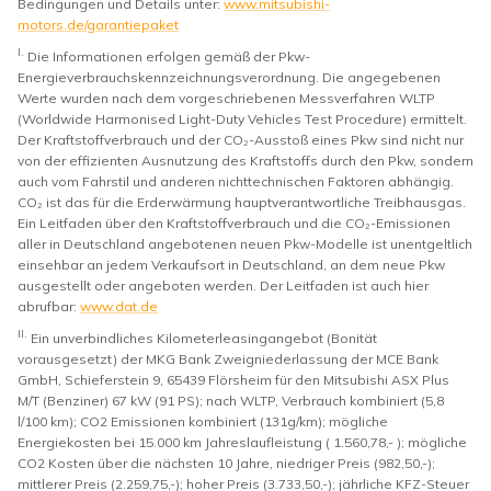
Bedingungen und Details unter:
www.mitsubishi-
motors.de/garantiepaket
I.
Die Informationen erfolgen gemäß der Pkw-
Energieverbrauchskennzeichnungsverordnung. Die angegebenen
Werte wurden nach dem vorgeschriebenen Messverfahren WLTP
(Worldwide Harmonised Light-Duty Vehicles Test Procedure) ermittelt.
Der Kraftstoffverbrauch und der CO₂-Ausstoß eines Pkw sind nicht nur
von der effizienten Ausnutzung des Kraftstoffs durch den Pkw, sondern
auch vom Fahrstil und anderen nichttechnischen Faktoren abhängig.
CO₂ ist das für die Erderwärmung hauptverantwortliche Treibhausgas.
Ein Leitfaden über den Kraftstoffverbrauch und die CO₂-Emissionen
aller in Deutschland angebotenen neuen Pkw-Modelle ist unentgeltlich
einsehbar an jedem Verkaufsort in Deutschland, an dem neue Pkw
ausgestellt oder angeboten werden. Der Leitfaden ist auch hier
abrufbar:
www.dat.de
II.
Ein unverbindliches Kilometerleasingangebot (Bonität
vorausgesetzt) der MKG Bank Zweigniederlassung der MCE Bank
GmbH, Schieferstein 9, 65439 Flörsheim für den Mitsubishi ASX Plus
M/T (Benziner) 67 kW (91 PS); nach WLTP, Verbrauch kombiniert (5,8
l/100 km); CO2 Emissionen kombiniert (131g/km); mögliche
Energiekosten bei 15.000 km Jahreslaufleistung ( 1.560,78,- ); mögliche
CO2 Kosten über die nächsten 10 Jahre, niedriger Preis (982,50,-);
mittlerer Preis (2.259,75,-); hoher Preis (3.733,50,-); jährliche KFZ-Steuer