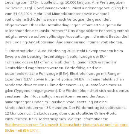
Leasingraten: 375,- ; Laufleistung: 10.000 km/Jahr. Alle Preisangaben
inkl. MwSt.; zzgl. Überführungskosten. Privatkundenangebot, gültig bis
zum 31.06.2024. Mehr- und Minderkilometer sowie eventuell
vorhandene Schäden werden nach Vertragsende gesondert
abgerechnet. Über alle Detailbedingungen informiert Sie gerne Ihr
teilnehmender Mitsubishi-Partner.** Das abgebildete Fahrzeug enthält
möglicherweise aufpreispflichtige Ausstattungen, die nicht Bestandteil
des Leasing-Angebots sind. Änderungen und Irrtümer vorbehalten.
III.
Die staatliche E-Auto-Förderung 2026 steht Privatpersonen beim
Erwerb oder Leasing förderfähiger Neufahrzeuge der EU-
Fahrzeugklasse M1 offen, die ab dem 1. Januar 2026 erstmals in
Deutschland zugelassen werden. Förderfähig sind rein
batterieelektrische Fahrzeuge (BEV), Elektrofahrzeuge mit Range-
Extender (REEV) sowie Plug-in-Hybride (PHEV) mit einer elektrischen
Mindestreichweite von 80 km oder einem CO₂-Ausstoß von max. 60
g/km (Typgenehmigungswert). Die Förderhöhe richtet sich nach dem zu
versteuernden Haushaltsjahreseinkommen und der Anzahl
minderjähriger Kinder im Haushalt. Voraussetzung ist eine
Mindesthaltedauer von 36 Monaten. Der Förderantrag ist spätestens
12 Monate nach Erstzulassung über das staatliche Online-Portal
einzureichen. Kein Rechtsanspruch. Weitere Informationen:
Bundesministerium für Umwelt, Klimaschutz, Naturschutz und nukleare
Sicherheit (BMUKN).