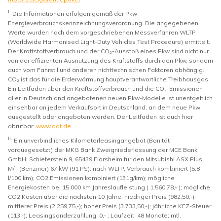
I.
Die Informationen erfolgen gemäß der Pkw-
Energieverbrauchskennzeichnungsverordnung. Die angegebenen
Werte wurden nach dem vorgeschriebenen Messverfahren WLTP
(Worldwide Harmonised Light-Duty Vehicles Test Procedure) ermittelt.
Der Kraftstoffverbrauch und der CO₂-Ausstoß eines Pkw sind nicht nur
von der effizienten Ausnutzung des Kraftstoffs durch den Pkw, sondern
auch vom Fahrstil und anderen nichttechnischen Faktoren abhängig.
CO₂ ist das für die Erderwärmung hauptverantwortliche Treibhausgas.
Ein Leitfaden über den Kraftstoffverbrauch und die CO₂-Emissionen
aller in Deutschland angebotenen neuen Pkw-Modelle ist unentgeltlich
einsehbar an jedem Verkaufsort in Deutschland, an dem neue Pkw
ausgestellt oder angeboten werden. Der Leitfaden ist auch hier
abrufbar:
www.dat.de
II.
Ein unverbindliches Kilometerleasingangebot (Bonität
vorausgesetzt) der MKG Bank Zweigniederlassung der MCE Bank
GmbH, Schieferstein 9, 65439 Flörsheim für den Mitsubishi ASX Plus
M/T (Benziner) 67 kW (91 PS); nach WLTP, Verbrauch kombiniert (5,8
l/100 km); CO2 Emissionen kombiniert (131g/km); mögliche
Energiekosten bei 15.000 km Jahreslaufleistung ( 1.560,78,- ); mögliche
CO2 Kosten über die nächsten 10 Jahre, niedriger Preis (982,50,-);
mittlerer Preis (2.259,75,-); hoher Preis (3.733,50,-); jährliche KFZ-Steuer
(113,-); Leasingsonderzahlung: 0,- ; Laufzeit: 48 Monate; mtl.