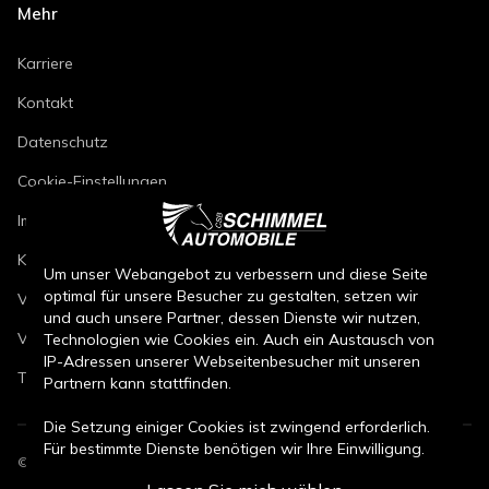
Mehr
Karriere
Kontakt
Datenschutz
Cookie-Einstellungen
Impressum
Kfz-Reparaturbedingungen
Um unser Webangebot zu verbessern und diese Seite
optimal für unsere Besucher zu gestalten, setzen wir
Verkaufsbedingungen Neuwagen
und auch unsere Partner, dessen Dienste wir nutzen,
Verkaufsbedingungen Gebrauchtwagen
Technologien wie Cookies ein. Auch ein Austausch von
IP-Adressen unserer Webseitenbesucher mit unseren
Teileverkaufsbedingungen
Partnern kann stattfinden.
Die Setzung einiger Cookies ist zwingend erforderlich.
Für bestimmte Dienste benötigen wir Ihre Einwilligung.
©
2026
CSB Schimmel Automobile GmbH. Alle Rechte vorbehalten.