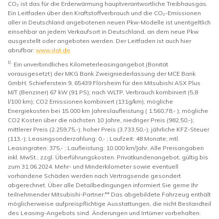
CO₂ ist das für die Erderwärmung hauptverantwortliche Treibhausgas.
Ein Leitfaden über den Kraftstoffverbrauch und die CO₂-Emissionen
aller in Deutschland angebotenen neuen Pkw-Modelle ist unentgeltlich
einsehbar an jedem Verkaufsort in Deutschland, an dem neue Pkw
ausgestellt oder angeboten werden. Der Leitfaden ist auch hier
abrufbar:
www.dat.de
II.
Ein unverbindliches Kilometerleasingangebot (Bonität
vorausgesetzt) der MKG Bank Zweigniederlassung der MCE Bank
GmbH, Schieferstein 9, 65439 Flörsheim für den Mitsubishi ASX Plus
M/T (Benziner) 67 kW (91 PS); nach WLTP, Verbrauch kombiniert (5,8
l/100 km); CO2 Emissionen kombiniert (131g/km); mögliche
Energiekosten bei 15.000 km Jahreslaufleistung ( 1.560,78,- ); mögliche
CO2 Kosten über die nächsten 10 Jahre, niedriger Preis (982,50,-);
mittlerer Preis (2.259,75,-); hoher Preis (3.733,50,-); jährliche KFZ-Steuer
(113,-); Leasingsonderzahlung: 0,- ; Laufzeit: 48 Monate; mtl.
Leasingraten: 375,- ; Laufleistung: 10.000 km/Jahr. Alle Preisangaben
inkl. MwSt.; zzgl. Überführungskosten. Privatkundenangebot, gültig bis
zum 31.06.2024. Mehr- und Minderkilometer sowie eventuell
vorhandene Schäden werden nach Vertragsende gesondert
abgerechnet. Über alle Detailbedingungen informiert Sie gerne Ihr
teilnehmender Mitsubishi-Partner.** Das abgebildete Fahrzeug enthält
möglicherweise aufpreispflichtige Ausstattungen, die nicht Bestandteil
des Leasing-Angebots sind. Änderungen und Irrtümer vorbehalten.