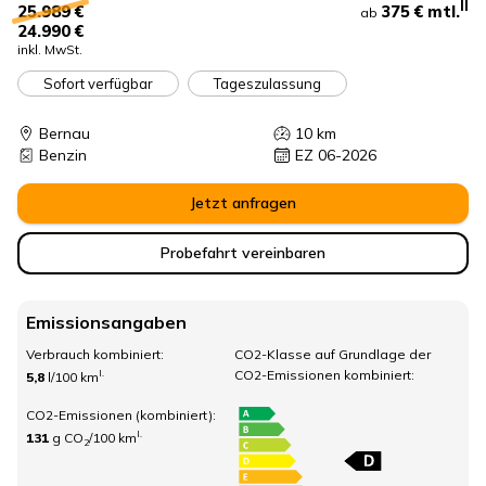
II
375 €
mtl.
25.989 €
ab
24.990 €
inkl. MwSt.
Sofort verfügbar
Tageszulassung
Bernau
10
km
Benzin
EZ 06-2026
Jetzt anfragen
Probefahrt vereinbaren
Emissionsangaben
Verbrauch kombiniert:
CO2-Klasse auf Grundlage der
CO2-Emissionen kombiniert:
I.
5,8
l/100 km
CO2-Emissionen (kombiniert):
I.
131
g CO
/100 km
2