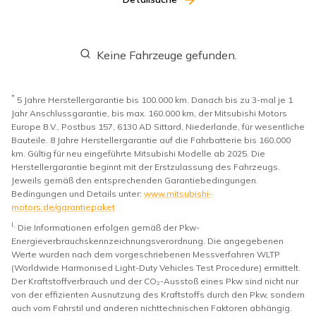
Keine Fahrzeuge gefunden.
*
5 Jahre Herstellergarantie bis 100.000 km. Danach bis zu 3-mal je 1
Jahr Anschlussgarantie, bis max. 160.000 km, der Mitsubishi Motors
Europe B.V., Postbus 157, 6130 AD Sittard, Niederlande, für wesentliche
Bauteile. 8 Jahre Herstellergarantie auf die Fahrbatterie bis 160.000
km. Gültig für neu eingeführte Mitsubishi Modelle ab 2025. Die
Herstellergarantie beginnt mit der Erstzulassung des Fahrzeugs.
Jeweils gemäß den entsprechenden Garantiebedingungen.
Bedingungen und Details unter:
www.mitsubishi-
motors.de/garantiepaket
I.
Die Informationen erfolgen gemäß der Pkw-
Energieverbrauchskennzeichnungsverordnung. Die angegebenen
Werte wurden nach dem vorgeschriebenen Messverfahren WLTP
(Worldwide Harmonised Light-Duty Vehicles Test Procedure) ermittelt.
Der Kraftstoffverbrauch und der CO₂-Ausstoß eines Pkw sind nicht nur
von der effizienten Ausnutzung des Kraftstoffs durch den Pkw, sondern
auch vom Fahrstil und anderen nichttechnischen Faktoren abhängig.