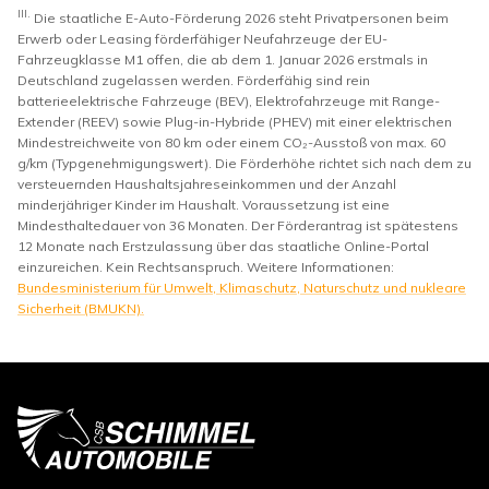
III.
Die staatliche E-Auto-Förderung 2026 steht Privatpersonen beim
Erwerb oder Leasing förderfähiger Neufahrzeuge der EU-
Fahrzeugklasse M1 offen, die ab dem 1. Januar 2026 erstmals in
Deutschland zugelassen werden. Förderfähig sind rein
batterieelektrische Fahrzeuge (BEV), Elektrofahrzeuge mit Range-
Extender (REEV) sowie Plug-in-Hybride (PHEV) mit einer elektrischen
Mindestreichweite von 80 km oder einem CO₂-Ausstoß von max. 60
g/km (Typgenehmigungswert). Die Förderhöhe richtet sich nach dem zu
versteuernden Haushaltsjahreseinkommen und der Anzahl
minderjähriger Kinder im Haushalt. Voraussetzung ist eine
Mindesthaltedauer von 36 Monaten. Der Förderantrag ist spätestens
12 Monate nach Erstzulassung über das staatliche Online-Portal
einzureichen. Kein Rechtsanspruch. Weitere Informationen:
Bundesministerium für Umwelt, Klimaschutz, Naturschutz und nukleare
Sicherheit (BMUKN).