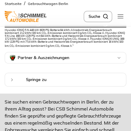
/
Startseite
Gebrauchtwagen Berlin
Suche
Günstige Gebrauchtwagen
Hyundai IONIQ 5 N 448 kW (609 PS) Batterie 84 kWh Allradantrieb: Energieverbrauch
in Berlin
kombiniert: 21,2 kWh/100 km; CO₂-Emissionen kombiniert: 0 g/km; CO₂-Klasse: A.; Hyundai IONIQ
5 N Line, 168 kW (229 PS) mit 84 kWh-Batterie und Heckantrieb: Energieverbrauch kombiniert:
17,2 kWh/100 km; CO₂-Emissionen kombiniert: 0 g/km; CO₂-Klasse: A. Hyundai IONIQ 6 UNIQ, 168
kW (229 PS) mit 77,4 kWh-Batterie und Heckantrieb: Energieverbrauch kombiniert: 16 kWh/100
I.
km; CO₂-Emissionen kombiniert: 0 g/km; CO₂-Klasse: A.
Partner & Auszeichnungen
Springe zu
Sie suchen einen Gebrauchtwagen in Berlin, der zu
Ihrem Alltag passt? Bei CSB Schimmel Automobile
finden Sie geprüfte und gepflegte Gebrauchtfahrzeuge
aus einem regelmäßig wechselnden Bestand. Mit der
Fahrzeugsuche vergleichen Sie einfach und schnell