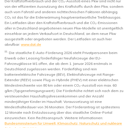
Der Kraftstoffverbrauch und der CO₂-Ausstoß eines Pkw sind nicht nur
von der effizienten Ausnutzung des Kraftstoffs durch den Pkw, sondern
auch vom Fahrstil und anderen nichttechnischen Faktoren abhängig.
CO₂ ist das für die Erderwärmung hauptverantwortliche Treibhausgas.
Ein Leitfaden über den Kraftstoffverbrauch und die CO₂-Emissionen
aller in Deutschland angebotenen neuen Pkw-Modelle ist unentgeltlich
einsehbar an jedem Verkaufsort in Deutschland, an dem neue Pkw
ausgestellt oder angeboten werden. Der Leitfaden ist auch hier
abrufbar:
www.dat.de
III.
Die staatliche E-Auto-Förderung 2026 steht Privatpersonen beim
Erwerb oder Leasing förderfähiger Neufahrzeuge der EU-
Fahrzeugklasse M1 offen, die ab dem 1. Januar 2026 erstmals in
Deutschland zugelassen werden. Förderfähig sind rein
batterieelektrische Fahrzeuge (BEV), Elektrofahrzeuge mit Range-
Extender (REEV) sowie Plug-in-Hybride (PHEV) mit einer elektrischen
Mindestreichweite von 80 km oder einem CO₂-Ausstoß von max. 60
g/km (Typgenehmigungswert). Die Förderhöhe richtet sich nach dem zu
versteuernden Haushaltsjahreseinkommen und der Anzahl
minderjähriger Kinder im Haushalt. Voraussetzung ist eine
Mindesthaltedauer von 36 Monaten. Der Förderantrag ist spätestens
12 Monate nach Erstzulassung über das staatliche Online-Portal
einzureichen. Kein Rechtsanspruch. Weitere Informationen:
Bundesministerium für Umwelt, Klimaschutz, Naturschutz und nukleare