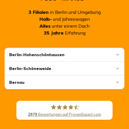
3
Filialen
in Berlin und Umgebung
Halb-
und Jahreswagen
Alles
unter einem Dach
35
Jahre
Erfahrung
Berlin-Hohenschönhausen
Berlin-Schöneweide
Bernau
2979
Bewertungen auf ProvenExpert.com
CSB Schimmel Automobile GmbH