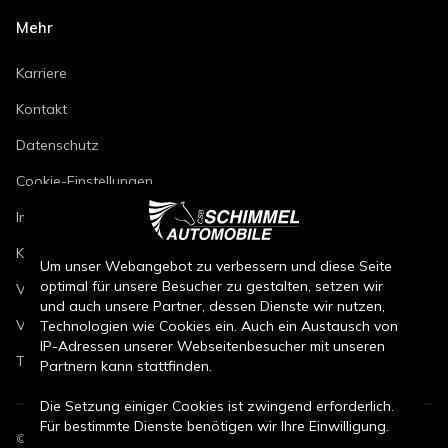
Mehr
Karriere
Kontakt
Datenschutz
Cookie-Einstellungen
Impressum
Kfz-Reparaturbedingungen
Um unser Webangebot zu verbessern und diese Seite
optimal für unsere Besucher zu gestalten, setzen wir
Verkaufsbedingungen Neuwagen
und auch unsere Partner, dessen Dienste wir nutzen,
Verkaufsbedingungen Gebrauchtwagen
Technologien wie Cookies ein. Auch ein Austausch von
IP-Adressen unserer Webseitenbesucher mit unseren
Teileverkaufsbedingungen
Partnern kann stattfinden.
Die Setzung einiger Cookies ist zwingend erforderlich.
Für bestimmte Dienste benötigen wir Ihre Einwilligung.
©
2026
CSB Schimmel Automobile GmbH. Alle Rechte vorbehalten.