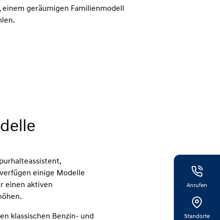
, einem geräumigen Familienmodell
len.
delle
urhalteassistent,
verfügen einige Modelle
r einen aktiven
Anrufen
rhöhen.
en klassischen Benzin- und
Standorte