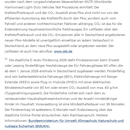
wurden nach dem vorgeschriebenen Messverfahren WLTP (Worldwide
Harmonised Light-Duty Vehicles Test Procedure) ermittelt. Der
Kraftstoffverbrauch und der CO₂-Ausstoß eines Pkw sind nicht nur von der
effizienten Ausnutzung des Kraftstoffs durch den Pkw, sondern auch vom
Fahrstil und anderen nichttechnischen Faktoren abhängig. CO₂ ist das für die
Erderwärmung hauptverantwortliche Treibhausgas. Ein Leitfaden über den
Kraftstoffverbrauch und die CO₂-Emissionen aller in Deutschland angebotenen
neuen Pkw-Modelle ist unentgeltlich einsehbar an jedem Verkaufsort in
Deutschland, an dem neue Pkw ausgestellt oder angeboten werden. Der
Leitfaden ist auch hier abrufbar:
www.dat.de
III.
Die staatliche E-Auto-Förderung 2026 steht Privatpersonen beim Erwerb
oder Leasing förderfähiger Neufahrzeuge der EU-Fahrzeugklasse M1 offen, die
ab dem 1. Januar 2026 erstmals in Deutschland zugelassen werden. Förderfähig
sind rein batterieelektrische Fahrzeuge (BEV), Elektrofahrzeuge mit Range-
Extender (REEV) sowie Plug-in-Hybride (PHEV) mit einer elektrischen
Mindestreichweite von 80 km oder einem CO₂-Ausstoß von max. 60 g/km
(Typgenehmigungswert). Die Förderhöhe richtet sich nach dem zu
versteuernden Haushaltsjahreseinkommen und der Anzahl minderjähriger
Kinder im Haushalt. Voraussetzung ist eine Mindesthaltedauer von 36 Monaten.
Der Förderantrag ist spätestens 12 Monate nach Erstzulassung über das
staatliche Online-Portal einzureichen. Kein Rechtsanspruch. Weitere
Informationen:
Bundesministerium für Umwelt, Klimaschutz, Naturschutz und
nukleare Sicherheit (BMUKN).