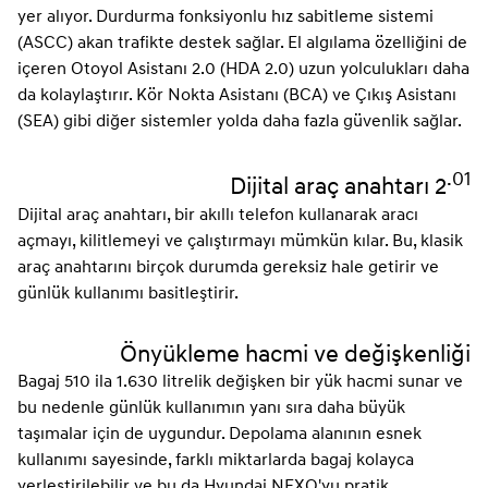
yer alıyor. Durdurma fonksiyonlu hız sabitleme sistemi
(ASCC) akan trafikte destek sağlar. El algılama özelliğini de
içeren Otoyol Asistanı 2.0 (HDA 2.0) uzun yolculukları daha
da kolaylaştırır. Kör Nokta Asistanı (BCA) ve Çıkış Asistanı
(SEA) gibi diğer sistemler yolda daha fazla güvenlik sağlar.
.01
Dijital araç anahtarı 2
Dijital araç anahtarı, bir akıllı telefon kullanarak aracı
açmayı, kilitlemeyi ve çalıştırmayı mümkün kılar. Bu, klasik
araç anahtarını birçok durumda gereksiz hale getirir ve
günlük kullanımı basitleştirir.
Önyükleme hacmi ve değişkenliği
Bagaj 510 ila 1.630 litrelik değişken bir yük hacmi sunar ve
bu nedenle günlük kullanımın yanı sıra daha büyük
taşımalar için de uygundur. Depolama alanının esnek
kullanımı sayesinde, farklı miktarlarda bagaj kolayca
yerleştirilebilir ve bu da Hyundai NEXO'yu pratik