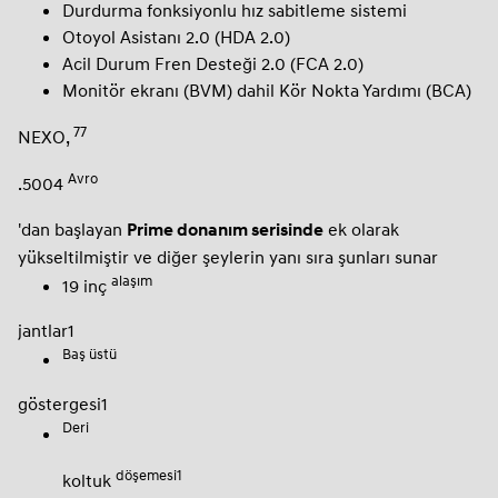
Durdurma fonksiyonlu hız sabitleme sistemi
Otoyol Asistanı 2.0 (HDA 2.0)
Acil Durum Fren Desteği 2.0 (FCA 2.0)
Monitör ekranı (BVM) dahil Kör Nokta Yardımı (BCA)
77
NEXO,
Avro
.5004
'dan başlayan
ek olarak
Prime donanım serisinde
yükseltilmiştir ve diğer şeylerin yanı sıra şunları sunar
alaşım
19 inç
jantlar1
Baş üstü
göstergesi1
Deri
döşemesi1
koltuk