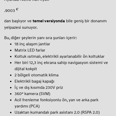
€'
.9003
dan başlıyor ve
bile geniş bir donanım
temel versiyonda
yelpazesi sunuyor.
Bu, diğer şeylerin yanı sıra şunları içerir:
18 inç alaşım jantlar
Matrix LED farlar
Koltuk ısıtmalı, elektrikli ayarlanabilir ön koltuklar
Her biri 12,3 inç ekrana sahip navigasyon sistemi ve
dijital kokpit
2 bölgeli otomatik klima
Elektrikli bagaj kapağı
İç ve dış kısımda 230V priz
360° kamera (SVM)
Acil frenleme fonksiyonlu ön, yan ve arka park
yardımı (PCA)
Uzaktan kumandalı park asistanı 2.0 (RSPA 2.0)