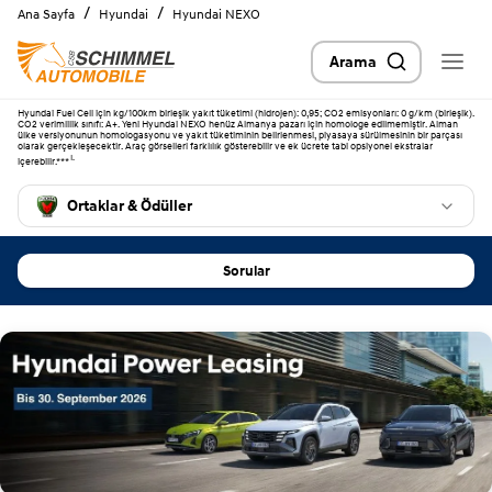
/
/
Ana Sayfa
Hyundai
Hyundai NEXO
Arama
Hyundai Fuel Cell için kg/100km birleşik yakıt tüketimi (hidrojen): 0,95; CO2 emisyonları: 0 g/km (birleşik).
km'
CO2 verimlilik sınıfı: A+. Yeni Hyundai NEXO henüz Almanya pazarı için homologe edilmemiştir. Alman
Hyundai NEXO - 826
ye kadar menzile sahip hidrojen
ülke versiyonunun homologasyonu ve yakıt tüketiminin belirlenmesi, piyasaya sürülmesinin bir parçası
olarak gerçekleşecektir. Araç görselleri farklılık gösterebilir ve ek ücrete tabi opsiyonel ekstralar
SUV10
I.
içerebilir.***
Ortaklar & Ödüller
Sorular