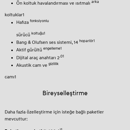
arka
Ön koltuk havalandırması ve ısıtmalı
koltuklar1
fonksiyonlu
Hafıza
koltuğu1
sürücü
hoparlör1
Bang & Olufsen ses sistemi, 14
engelleme1
Aktif gürültü
.01
Dijital araç anahtarı 2
gizlilik
Akustik cam ve
camı1
Bireyselleştirme
Daha fazla özelleştirme için isteğe bağlı paketler
mevcuttur:
)1