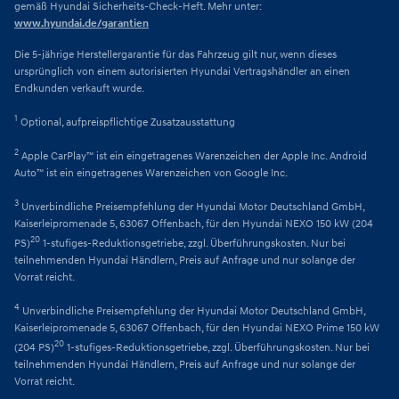
gemäß Hyundai Sicherheits-Check-Heft. Mehr unter:
www.hyundai.de/garantien
Die 5-jährige Herstellergarantie für das Fahrzeug gilt nur, wenn dieses
ursprünglich von einem autorisierten Hyundai Vertragshändler an einen
Endkunden verkauft wurde.
1
Optional, aufpreispflichtige Zusatzausstattung
2
Apple CarPlay™ ist ein eingetragenes Warenzeichen der Apple Inc. Android
Auto™ ist ein eingetragenes Warenzeichen von Google Inc.
3
Unverbindliche Preisempfehlung der Hyundai Motor Deutschland GmbH,
Kaiserleipromenade 5, 63067 Offenbach, für den Hyundai NEXO 150 kW (204
20
PS)
1-stufiges-Reduktionsgetriebe, zzgl. Überführungskosten. Nur bei
teilnehmenden Hyundai Händlern, Preis auf Anfrage und nur solange der
Vorrat reicht.
4
Unverbindliche Preisempfehlung der Hyundai Motor Deutschland GmbH,
Kaiserleipromenade 5, 63067 Offenbach, für den Hyundai NEXO Prime 150 kW
20
(204 PS)
1-stufiges-Reduktionsgetriebe, zzgl. Überführungskosten. Nur bei
teilnehmenden Hyundai Händlern, Preis auf Anfrage und nur solange der
Vorrat reicht.