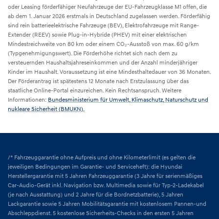
oder Leasing förderfähiger Neufahrzeuge der EU-Fahrzeugklasse M1 offen, die
ab dem 1. Januar 2026 erstmals in Deutschland zugelassen werden. Förderfähig
sind rein batterieelektrische Fahrzeuge (BEV), Elektrofahrzeuge mit Range-
Extender (REEV) sowie Plug-in-Hybride (PHEV) mit einer elektrischen
Mindestreichweite von 80 km oder einem CO₂-Ausstoß von max. 60 g/km
(Typgenehmigungswert). Die Förderhöhe richtet sich nach dem zu
versteuernden Haushaltsjahreseinkommen und der Anzahl minderjähriger
Kinder im Haushalt. Voraussetzung ist eine Mindesthaltedauer von 36 Monaten.
Der Förderantrag ist spätestens 12 Monate nach Erstzulassung über das
staatliche Online-Portal einzureichen. Kein Rechtsanspruch. Weitere
Informationen:
Bundesministerium für Umwelt, Klimaschutz, Naturschutz und
nukleare Sicherheit (BMUKN).
/* Fahrzeuggarantie ohne Aufpreis und ohne Kilometerlimit (es gelten die
jeweiligen Bedingungen im Garantie- und Serviceheft): die Hyundai
Herstellergarantie mit 5 Jahren Fahrzeuggarantie (3 Jahre für serienmäßiges
Car-Audio-Gerät inkl. Navigation bzw. Multimedia sowie für Typ-2-Ladekabel
(je nach Ausstattung) und 2 Jahre für die Bordnetzbatterie), 5 Jahren
Lackgarantie sowie 5 Jahren Mobilitätsgarantie mit kostenlosem Pannen-und
Abschleppdienst. 5 kostenlose Sicherheits-Checks in den ersten 5 Jahren