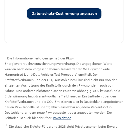
Datenschutz-Zustimmung anpassen
I.
Die Informationen erfolgen gemäß der Pkw-
Energieverbrauchskennzeichnungsverordnung. Die angegebenen Werte
wurden nach dem vorgeschriebenen Messverfahren WLTP (Worldwide
Harmonised Light-Duty Vehicles Test Procedure) ermittelt. Der
Kraftstoffverbrauch und der CO₂-Ausstoß eines Pkw sind nicht nur von der
effizienten Ausnutzung des Kraftstoffs durch den Pkw, sondern auch vom
Fahrstil und anderen nichttechnischen Faktoren abhängig. CO₂ ist das für die
Erderwärmung hauptverantwortliche Treibhausgas. Ein Leitfaden über den
Kraftstoffverbrauch und die CO₂-Emissionen aller in Deutschland angebotenen
neuen Pkw-Modelle ist unentgeltlich einsehbar an jedem Verkaufsort in
Deutschland, an dem neue Pkw ausgestellt oder angeboten werden. Der
Leitfaden ist auch hier abrufbar:
www.dat.de
III.
Die staatliche E-Auto-Förderung 2026 steht Privatpersonen beim Erwerb