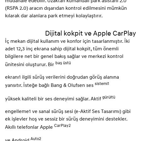
müdahale edebilir. Uzaktan kumandalı park asistanı 2.0
(RSPA 2.0) aracın dışarıdan kontrol edilmesini mümkün
kılarak dar alanlara park etmeyi kolaylaştırır.
Dijital kokpit ve Apple CarPlay
İç mekan dijital kullanım ve konfor için tasarlanmıştır. İki
adet 12,3 inç ekrana sahip dijital kokpit, tüm önemli
bilgilere net bir genel bakış sağlar ve merkezi kontrol
baş üstü
ünitesini oluşturur. Bir
ekranı1 ilgili sürüş verilerini doğrudan görüş alanına
sistemi1
yansıtır. İsteğe bağlı Bang & Olufsen ses
gürültü
yüksek kaliteli bir ses deneyimi sağlar. Aktif
engelleme1 ve sanal sürüş sesi (e-Aktif Ses Tasarımı) gibi
ek işlevler hoş ve sessiz bir sürüş deneyimini destekler.
CarPlay2
Akıllı telefonlar Apple
Auto2
ve Android