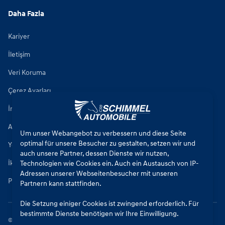
Daha Fazla
Kariyer
İletişim
Veri Koruma
Çerez Ayarları
İmza
Araç Onarım Koşulları
Um unser Webangebot zu verbessern und diese Seite
optimal für unsere Besucher zu gestalten, setzen wir und
Yeni Araç Satış Koşulları
auch unsere Partner, dessen Dienste wir nutzen,
İkinci El Araç Satış Koşulları
Technologien wie Cookies ein. Auch ein Austausch von IP-
Adressen unserer Webseitenbesucher mit unseren
Parça Satış Koşulları
Partnern kann stattfinden.
Die Setzung einiger Cookies ist zwingend erforderlich. Für
bestimmte Dienste benötigen wir Ihre Einwilligung.
©
2026
CSB Schimmel Automobile GmbH. Tüm hakları saklıdır.