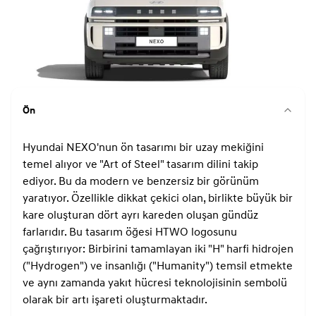
Ön
Hyundai NEXO'nun ön tasarımı bir uzay mekiğini
temel alıyor ve "Art of Steel" tasarım dilini takip
ediyor. Bu da modern ve benzersiz bir görünüm
yaratıyor. Özellikle dikkat çekici olan, birlikte büyük bir
kare oluşturan dört ayrı kareden oluşan gündüz
farlarıdır. Bu tasarım öğesi HTWO logosunu
çağrıştırıyor: Birbirini tamamlayan iki "H" harfi hidrojen
("Hydrogen") ve insanlığı ("Humanity") temsil etmekte
ve aynı zamanda yakıt hücresi teknolojisinin sembolü
olarak bir artı işareti oluşturmaktadır.