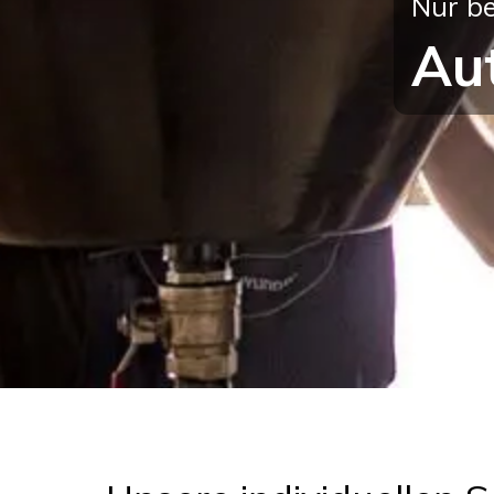
Nur b
Aut