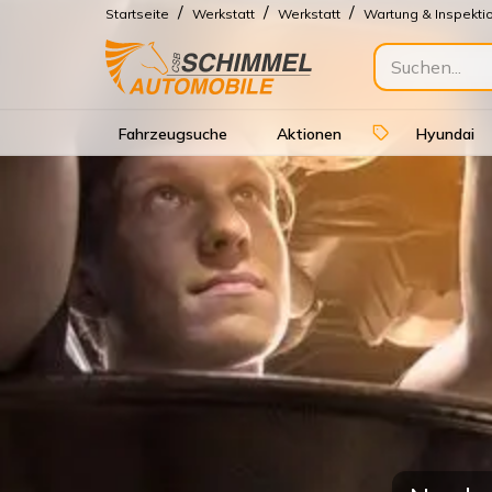
/
/
/
Startseite
Werkstatt
Werkstatt
Wartung & Inspekti
Fahrzeugsuche
Aktionen
Hyundai