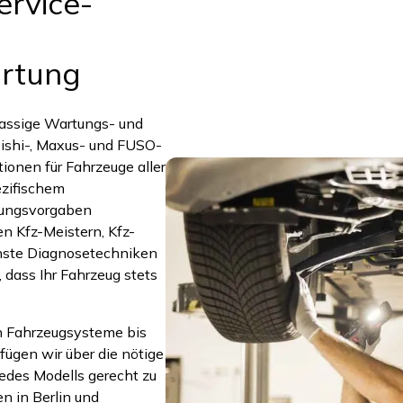
ervice-
artung
lassige Wartungs- und
ubishi-, Maxus- und FUSO-
ionen für Fahrzeuge aller
ezifischem
tungsvorgaben
n Kfz-Meistern, Kfz-
nste Diagnosetechniken
 dass Ihr Fahrzeug stets
en Fahrzeugsysteme bis
ügen wir über die nötige
edes Modells gerecht zu
n in Berlin und