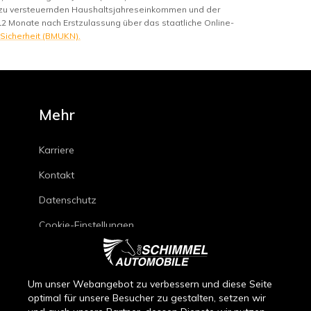
m zu versteuernden Haushaltsjahreseinkommen und der
12 Monate nach Erstzulassung über das staatliche Online-
 Sicherheit (BMUKN).
Mehr
Karriere
Kontakt
Datenschutz
Cookie-Einstellungen
Impressum
Kfz-Reparaturbedingungen
Um unser Webangebot zu verbessern und diese Seite
optimal für unsere Besucher zu gestalten, setzen wir
Verkaufsbedingungen Neuwagen