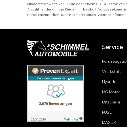
Mindestreichweite von 80 km oder einem CO₂-Ausstoß von 
Anzahl minderjähriger Kinder im Haushalt. Voraussetzung i
Portal einzureichen. Kein Rechtsanspruch. Weitere Informat
Service
Fahrzeugsuc
Werkstatt
Hyundai
MG Motor
Mitsubishi
FUSO
MAXUS