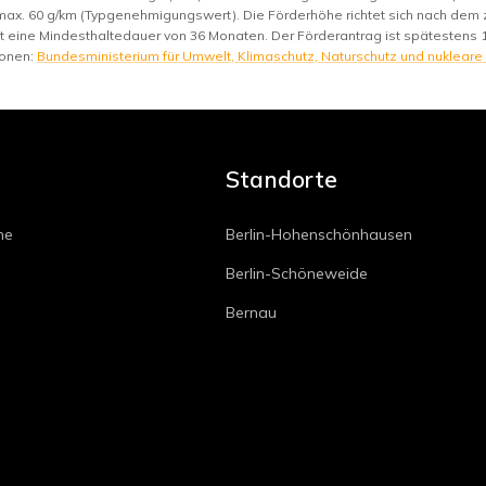
max. 60 g/km (Typgenehmigungswert). Die Förderhöhe richtet sich nach de
st eine Mindesthaltedauer von 36 Monaten. Der Förderantrag ist spätestens 
ionen:
Bundesministerium für Umwelt, Klimaschutz, Naturschutz und nukleare
Standorte
he
Berlin-Hohenschönhausen
Berlin-Schöneweide
Bernau