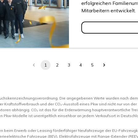
erfolgreichen Familienu
Mitarbeitern entwickelt.
1
2
3
4
5
rauchskennzeichnungsverordnung. Die angegebenen Werte wurden nach de
er Kraftstoffverbrauch und der CO₂-Ausstoß eines Pkw sind nicht nur von der
toren abhängig. CO₂ ist das für die Erderwärmung hauptverantwortliche Trei
n Pkw-Modelle ist unentgeltlich einsehbar an jedem Verkaufsort in Deutsc
nen beim Erwerb oder Leasing förderfähiger Neufahrzeuge der EU-Fahrzeugkl
rieelektrische Fahrzeuge (BEV), Elektrofahrzeuge mit Range-Extender (REEV)