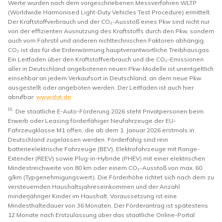
Werte wurden nach dem vorgeschriebenen Messverfahren WLTP
(Worldwide Harmonised Light-Duty Vehicles Test Procedure) ermittelt.
Der Kraftstoffverbrauch und der CO₂-Ausstoß eines Pkw sind nicht nur
von der effizienten Ausnutzung des Kraftstoffs durch den Pkw, sondern
auch vom Fahrstil und anderen nichttechnischen Faktoren abhängig.
CO₂ ist das für die Erderwärmung hauptverantwortliche Treibhausgas.
Ein Leitfaden über den Kraftstoffverbrauch und die CO₂-Emissionen
aller in Deutschland angebotenen neuen Pkw-Modelle ist unentgeltlich
einsehbar an jedem Verkaufsort in Deutschland, an dem neue Pkw
ausgestellt oder angeboten werden. Der Leitfaden ist auch hier
abrufbar:
www.dat.de
III.
Die staatliche E-Auto-Förderung 2026 steht Privatpersonen beim
Erwerb oder Leasing förderfähiger Neufahrzeuge der EU-
Fahrzeugklasse M1 offen, die ab dem 1. Januar 2026 erstmals in
Deutschland zugelassen werden. Förderfähig sind rein
batterieelektrische Fahrzeuge (BEV), Elektrofahrzeuge mit Range-
Extender (REEV) sowie Plug-in-Hybride (PHEV) mit einer elektrischen
Mindestreichweite von 80 km oder einem CO₂-Ausstoß von max. 60
g/km (Typgenehmigungswert). Die Förderhöhe richtet sich nach dem zu
versteuernden Haushaltsjahreseinkommen und der Anzahl
minderjähriger Kinder im Haushalt. Voraussetzung ist eine
Mindesthaltedauer von 36 Monaten. Der Förderantrag ist spätestens
12 Monate nach Erstzulassung über das staatliche Online-Portal