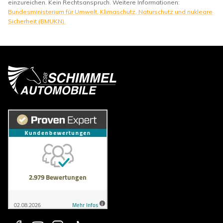
einzureichen. Kein Rechtsanspruch. Weitere Informationen:
Bundesministerium für Umwelt, Klimaschutz, Naturschutz und nukleare
Sicherheit (BMUKN).