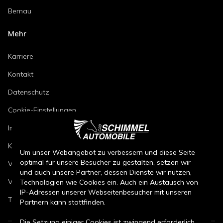
Bernau
Mehr
Karriere
Kontakt
Datenschutz
Cookie-Einstellungen
Impressum
Kfz-Reparaturbedingungen
Um unser Webangebot zu verbessern und diese Seite
optimal für unsere Besucher zu gestalten, setzen wir
Verkaufsbedingungen Neuwagen
und auch unsere Partner, dessen Dienste wir nutzen,
Verkaufsbedingungen Gebrauchtwagen
Technologien wie Cookies ein. Auch ein Austausch von
IP-Adressen unserer Webseitenbesucher mit unseren
Teileverkaufsbedingungen
Partnern kann stattfinden.
Die Setzung einiger Cookies ist zwingend erforderlich.