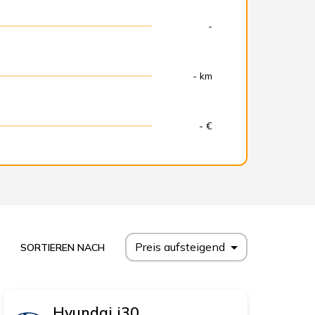
-
- km
- €
Preis aufsteigend
SORTIEREN NACH
Hyundai
i30