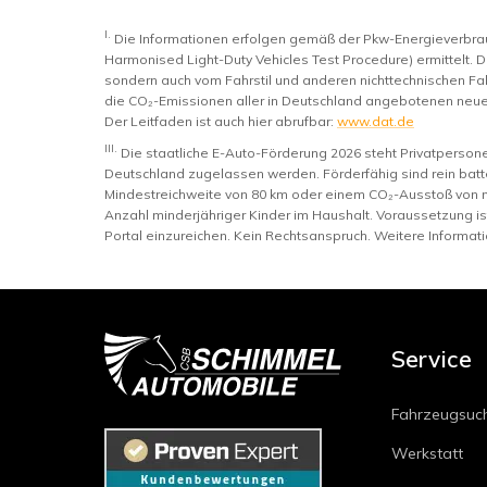
I.
Die Informationen erfolgen gemäß der Pkw-Energieverb
Harmonised Light-Duty Vehicles Test Procedure) ermittelt. D
sondern auch vom Fahrstil und anderen nichttechnischen Fak
die CO₂-Emissionen aller in Deutschland angebotenen neue
Der Leitfaden ist auch hier abrufbar:
www.dat.de
III.
Die staatliche E-Auto-Förderung 2026 steht Privatperso
Deutschland zugelassen werden. Förderfähig sind rein batte
Mindestreichweite von 80 km oder einem CO₂-Ausstoß von 
Anzahl minderjähriger Kinder im Haushalt. Voraussetzung i
Portal einzureichen. Kein Rechtsanspruch. Weitere Informat
Service
Fahrzeugsuc
Werkstatt