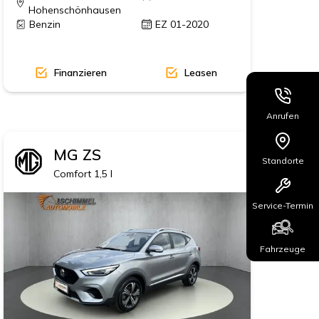
Hohenschönhausen
Benzin
EZ 01-2020
Finanzieren
Leasen
Anrufen
MG
ZS
Standorte
9' Alu MY18
Comfort 1,5 l
Service-Termin
Fahrzeuge