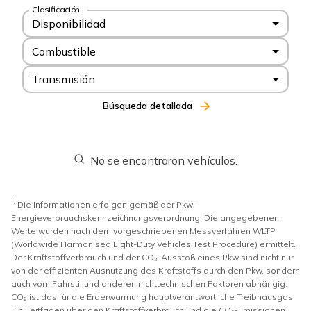
Clasificación
Disponibilidad
Combustible
Transmisión
Búsqueda detallada
No se encontraron vehículos.
I.
Die Informationen erfolgen gemäß der Pkw-
Energieverbrauchskennzeichnungsverordnung. Die angegebenen
Werte wurden nach dem vorgeschriebenen Messverfahren WLTP
(Worldwide Harmonised Light-Duty Vehicles Test Procedure) ermittelt.
Der Kraftstoffverbrauch und der CO₂-Ausstoß eines Pkw sind nicht nur
von der effizienten Ausnutzung des Kraftstoffs durch den Pkw, sondern
auch vom Fahrstil und anderen nichttechnischen Faktoren abhängig.
CO₂ ist das für die Erderwärmung hauptverantwortliche Treibhausgas.
Ein Leitfaden über den Kraftstoffverbrauch und die CO₂-Emissionen