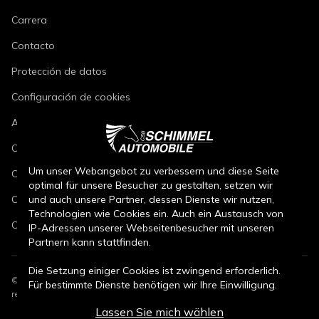
Carrera
Contacto
Protección de datos
Configuración de cookies
Aviso legal
Condiciones de reparación de vehículos
Um unser Webangebot zu verbessern und diese Seite
Condiciones de venta de vehículos nuevos
optimal für unsere Besucher zu gestalten, setzen wir
und auch unsere Partner, dessen Dienste wir nutzen,
Condiciones de venta de vehículos usados
Technologien wie Cookies ein. Auch ein Austausch von
Condiciones de venta de piezas
IP-Adressen unserer Webseitenbesucher mit unseren
Partnern kann stattfinden.
Die Setzung einiger Cookies ist zwingend erforderlich.
©
2026
CSB Schimmel Automobile GmbH. Todos los derechos
Für bestimmte Dienste benötigen wir Ihre Einwilligung.
reservados.
Lassen Sie mich wählen
Durch den Klick auf „Alle Cookies akzeptieren“, willigen