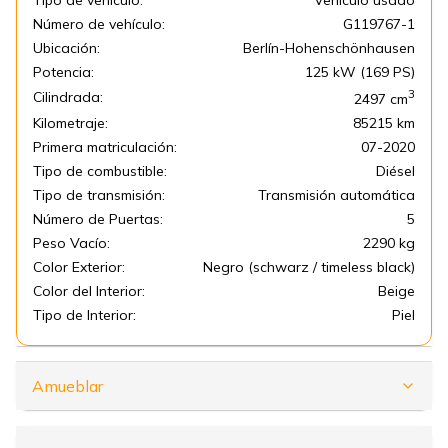
Tipo de vehículo:
Vehículo usado
Número de vehículo:
G119767-1
Ubicación:
Berlín-Hohenschönhausen
Potencia:
125 kW (169 PS)
3
Cilindrada:
2497
cm
Kilometraje:
85215 km
Primera matriculación:
07-2020
Tipo de combustible:
Diésel
Tipo de transmisión:
Transmisión automática
Número de Puertas:
5
Peso Vacío:
2290 kg
Color Exterior:
Negro (schwarz / timeless black)
Color del Interior:
Beige
Tipo de Interior:
Piel
Amueblar