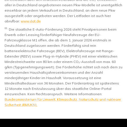
aller in Deutschland angebotenen neuen Pkw-Modelle ist unentgeltlich
einsehbar an jedem Verkaufsort in Deutschland, an dem neue Pkw
ausgestellt oder angeboten werden. Der Leitfaden ist auch hier
abrufbar:
www.dat.de
III.
Die staatliche E-Auto-Förderung 2026 steht Privatpersonen beim
Erwerb oder Leasing förderfähiger Neufahrzeuge der EU-
Fahrzeugklasse M1 offen, die ab dem 1. Januar 2026 erstmals in
Deutschland zugelassen werden. Förderfähig sind rein
batterieelektrische Fahrzeuge (BEV), Elektrofahrzeuge mit Range-
Extender (REEV) sowie Plug-in-Hybride (PHEV) mit einer elektrischen
Mindestreichweite von 80 km oder einem CO₂-Ausstoß von max. 60
g/km (Typgenehmigungswert). Die Förderhöhe richtet sich nach dem zu
versteuernden Haushaltsjahreseinkommen und der Anzahl
minderjähriger Kinder im Haushalt. Voraussetzung ist eine
Mindesthaltedauer von 36 Monaten. Der Förderantrag ist spätestens
12 Monate nach Erstzulassung über das staatliche Online-Portal
einzureichen. Kein Rechtsanspruch. Weitere Informationen:
Bundesministerium für Umwelt, Klimaschutz, Naturschutz und nukleare
Sicherheit (BMUKN).