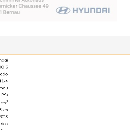
ndai
IQ 6
sado
11-4
rnau
 PS)
3
cm
8 km
2023
trico