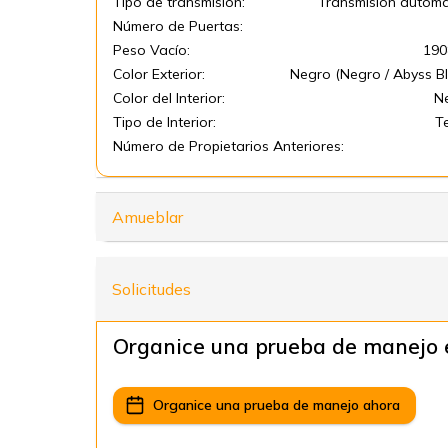
Tipo de transmisión:
Transmisión automá
Número de Puertas:
Peso Vacío:
190
Color Exterior:
Negro (Negro / Abyss Bl
Color del Interior:
N
Tipo de Interior:
T
Número de Propietarios Anteriores:
Amueblar
Solicitudes
Organice una prueba de manejo 
Organice una prueba de manejo ahora