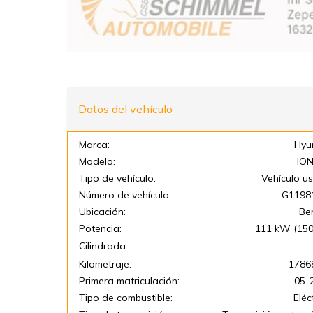
Datos del vehículo
Marca:
Hyu
Modelo:
ION
Tipo de vehículo:
Vehículo u
Número de vehículo:
G1198
Ubicación:
Be
Potencia:
111 kW (150
Cilindrada:
Kilometraje:
1786
Primera matriculación:
05-
Tipo de combustible:
Eléc