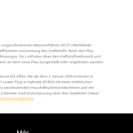
m vorgeschriebenen Messverfahren WLTP (Worldwide
 effizienten Ausnutzung des Kraftstoffs durch den Pkw,
bhausgas. Ein Leitfaden über den Kraftstoffverbrauch und
hland, an dem neue Pkw ausgestellt oder angeboten werden.
asse M1 offen, die ab dem 1. Januar 2026 erstmals in
 sowie Plug-in-Hybride (PHEV) mit einer elektrischen
m zu versteuernden Haushaltsjahreseinkommen und der
12 Monate nach Erstzulassung über das staatliche Online-
 Sicherheit (BMUKN).
Más