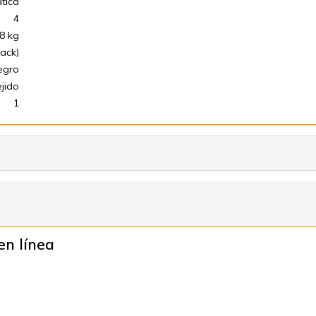
tica
4
8 kg
ack)
egro
ejido
1
en línea