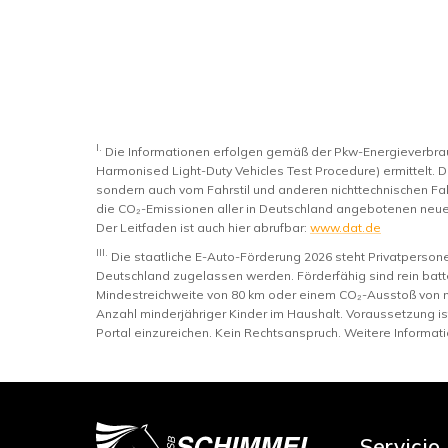
I.
Die Informationen erfolgen gemäß der Pkw-Energieverb
Harmonised Light-Duty Vehicles Test Procedure) ermittelt. D
sondern auch vom Fahrstil und anderen nichttechnischen Fak
die CO₂-Emissionen aller in Deutschland angebotenen neue
Der Leitfaden ist auch hier abrufbar:
www.dat.de
III.
Die staatliche E-Auto-Förderung 2026 steht Privatperso
Deutschland zugelassen werden. Förderfähig sind rein batte
Mindestreichweite von 80 km oder einem CO₂-Ausstoß von 
Anzahl minderjähriger Kinder im Haushalt. Voraussetzung i
Portal einzureichen. Kein Rechtsanspruch. Weitere Informat
Servicio