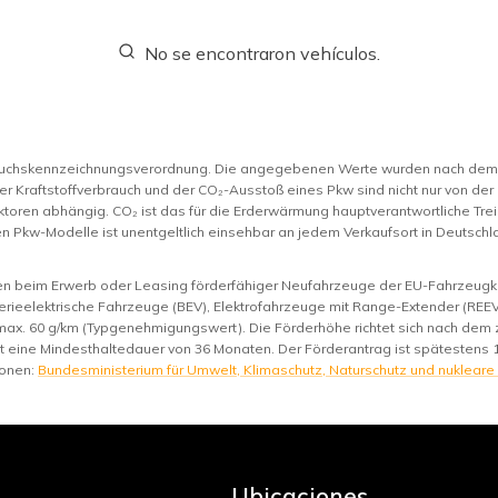
No se encontraron vehículos.
rauchskennzeichnungsverordnung. Die angegebenen Werte wurden nach de
er Kraftstoffverbrauch und der CO₂-Ausstoß eines Pkw sind nicht nur von der
toren abhängig. CO₂ ist das für die Erderwärmung hauptverantwortliche Trei
n Pkw-Modelle ist unentgeltlich einsehbar an jedem Verkaufsort in Deutsc
nen beim Erwerb oder Leasing förderfähiger Neufahrzeuge der EU-Fahrzeugkl
rieelektrische Fahrzeuge (BEV), Elektrofahrzeuge mit Range-Extender (REEV)
max. 60 g/km (Typgenehmigungswert). Die Förderhöhe richtet sich nach de
st eine Mindesthaltedauer von 36 Monaten. Der Förderantrag ist spätestens 
ionen:
Bundesministerium für Umwelt, Klimaschutz, Naturschutz und nukleare
Ubicaciones