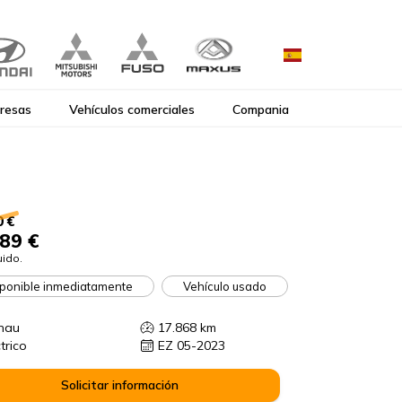
resas
Vehículos comerciales
Compania
0 €
89 €
uido.
ponible inmediatamente
Vehículo usado
nau
17.868
km
trico
EZ 05-2023
Solicitar información