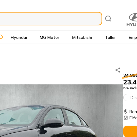
Hyundai
MG Motor
Mitsubishi
Taller
Emp
24.99
23.4
IVA incl
Dis
Ber
Eléc