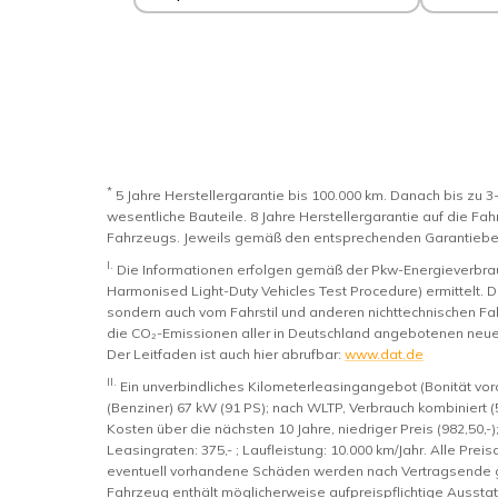
*
5 Jahre Herstellergarantie bis 100.000 km. Danach bis zu 3-
wesentliche Bauteile. 8 Jahre Herstellergarantie auf die Fah
Fahrzeugs. Jeweils gemäß den entsprechenden Garantiebed
I.
Die Informationen erfolgen gemäß der Pkw-Energieverb
Harmonised Light-Duty Vehicles Test Procedure) ermittelt. D
sondern auch vom Fahrstil und anderen nichttechnischen Fak
die CO₂-Emissionen aller in Deutschland angebotenen neue
Der Leitfaden ist auch hier abrufbar:
www.dat.de
II.
Ein unverbindliches Kilometerleasingangebot (Bonität vo
(Benziner) 67 kW (91 PS); nach WLTP, Verbrauch kombiniert (
Kosten über die nächsten 10 Jahre, niedriger Preis (982,50,-); 
Leasingraten: 375,- ; Laufleistung: 10.000 km/Jahr. Alle Pr
eventuell vorhandene Schäden werden nach Vertragsende ge
Fahrzeug enthält möglicherweise aufpreispflichtige Aussta