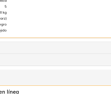
tica
5
ll kg
arz)
egro
ejido
en línea