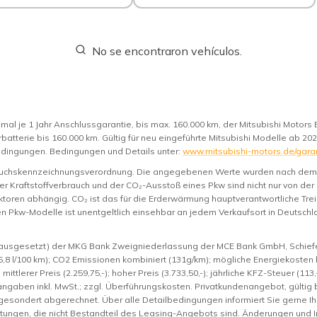
No se encontraron vehículos.
mal je 1 Jahr Anschlussgarantie, bis max. 160.000 km, der Mitsubishi Motors 
rbatterie bis 160.000 km. Gültig für neu eingeführte Mitsubishi Modelle ab 20
ingungen. Bedingungen und Details unter:
www.mitsubishi-motors.de/gara
rauchskennzeichnungsverordnung. Die angegebenen Werte wurden nach de
er Kraftstoffverbrauch und der CO₂-Ausstoß eines Pkw sind nicht nur von der
toren abhängig. CO₂ ist das für die Erderwärmung hauptverantwortliche Trei
n Pkw-Modelle ist unentgeltlich einsehbar an jedem Verkaufsort in Deutsc
rausgesetzt) der MKG Bank Zweigniederlassung der MCE Bank GmbH, Schiefers
5,8 l/100 km); CO2 Emissionen kombiniert (131g/km); mögliche Energiekosten b
mittlerer Preis (2.259,75,-); hoher Preis (3.733,50,-); jährliche KFZ-Steuer (113
eisangaben inkl. MwSt.; zzgl. Überführungskosten. Privatkundenangebot, gülti
sondert abgerechnet. Über alle Detailbedingungen informiert Sie gerne Ihr
ttungen, die nicht Bestandteil des Leasing-Angebots sind. Änderungen und I