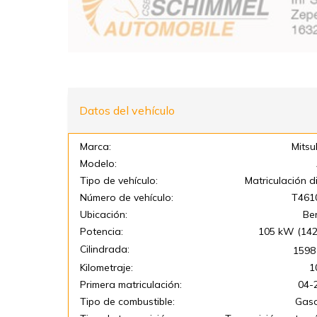
Datos del vehículo
Marca:
Mitsu
Modelo:
Tipo de vehículo:
Matriculación d
Número de vehículo:
T461
Ubicación:
Be
Potencia:
105 kW (142
Cilindrada:
1598
Kilometraje:
1
Primera matriculación:
04-
Tipo de combustible:
Gaso