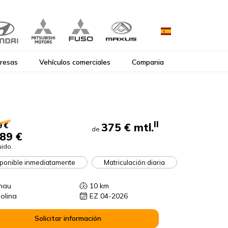
resas
Vehículos comerciales
Compania
II
375 €
mtl.
9 €
de
89 €
uido.
ponible inmediatamente
Matriculación diaria
nau
10
km
olina
EZ 04-2026
Solicitar información