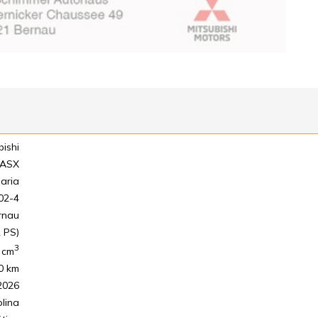
bishi
ASX
iaria
02-4
rnau
 PS)
3
cm
0 km
2026
lina