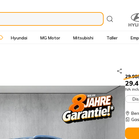
Hyundai
MG Motor
Mitsubishi
Taller
Emp
29.98
29.4
IVA incl
Dis
Ber
Gas