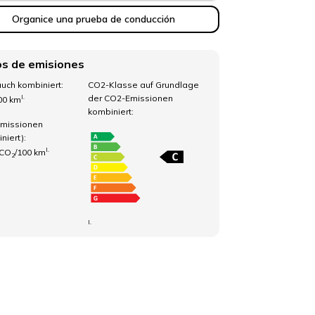
Organice una prueba de conducción
s de emisiones
uch kombiniert:
CO2-Klasse auf Grundlage
der CO2-Emissionen
I.
100 km
kombiniert:
missionen
niert):
I.
 CO
/100 km
2
I.