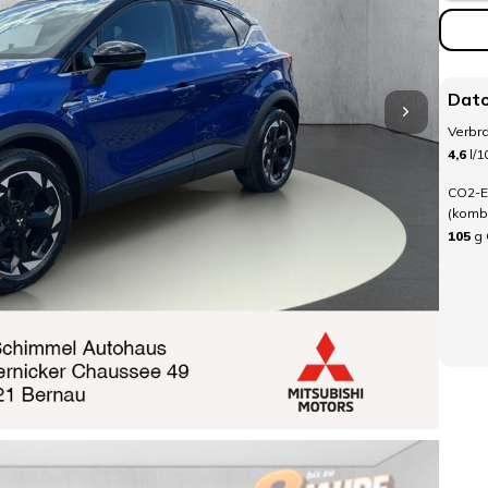
Dato
Verbra
4,6
l/
CO2-E
(kombi
105
g