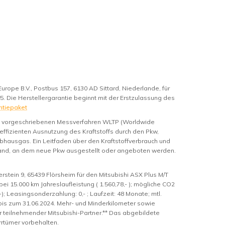
Europe B.V., Postbus 157, 6130 AD Sittard, Niederlande, für
25. Die Herstellergarantie beginnt mit der Erstzulassung des
ntiepaket
m vorgeschriebenen Messverfahren WLTP (Worldwide
 effizienten Ausnutzung des Kraftstoffs durch den Pkw,
bhausgas. Ein Leitfaden über den Kraftstoffverbrauch und
hland, an dem neue Pkw ausgestellt oder angeboten werden.
tein 9, 65439 Flörsheim für den Mitsubishi ASX Plus M/T
ei 15.000 km Jahreslaufleistung ( 1.560,78,- ); mögliche CO2
,-); Leasingsonderzahlung: 0,- ; Laufzeit: 48 Monate; mtl.
g bis zum 31.06.2024. Mehr- und Minderkilometer sowie
 teilnehmender Mitsubishi-Partner.** Das abgebildete
rrtümer vorbehalten.