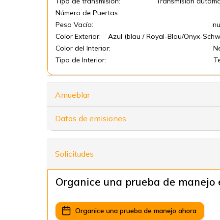
Tipo de transmisión:
Transmisión automá
Número de Puertas:
Peso Vacío:
nu
Color Exterior:
Azul (blau / Royal-Blau/Onyx-Schw
Color del Interior:
N
Tipo de Interior:
T
Amueblar
Datos de emisiones
Solicitudes
Organice una prueba de manejo 
Organice una prueba de manejo ahora