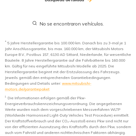
No se encontraron vehículos.
*
5 Jahre Herstellergarantie bis 100.000 km. Danach bis zu 3-mal je 1
Jahr Anschlussgarantie, bis max. 160.000 km, der Mitsubishi Motors
Europe B.V., Postbus 157, 6130 AD Sittard, Niederlande, für wesentliche
Bauteile. 8 Jahre Herstellergarantie auf die Fahrbatterie bis 160.000
km. Gültig für neu eingeführte Mitsubishi Modelle ab 2025. Die
Herstellergarantie beginnt mit der Erstzulassung des Fahrzeugs.
Jeweils gemäß den entsprechenden Garantiebedingungen.
Bedingungen und Details unter:
www.mitsubishi-
motors.de/garantiepaket
I.
Die Informationen erfolgen gemäß der Pkw-
Energieverbrauchskennzeichnungsverordnung. Die angegebenen
Werte wurden nach dem vorgeschriebenen Messverfahren WLTP
(Worldwide Harmonised Light-Duty Vehicles Test Procedure) ermittelt.
Der Kraftstoffverbrauch und der CO₂-Ausstoß eines Pkw sind nicht nur
von der effizienten Ausnutzung des Kraftstoffs durch den Pkw, sondern
auch vom Fahrstil und anderen nichttechnischen Faktoren abhängig.