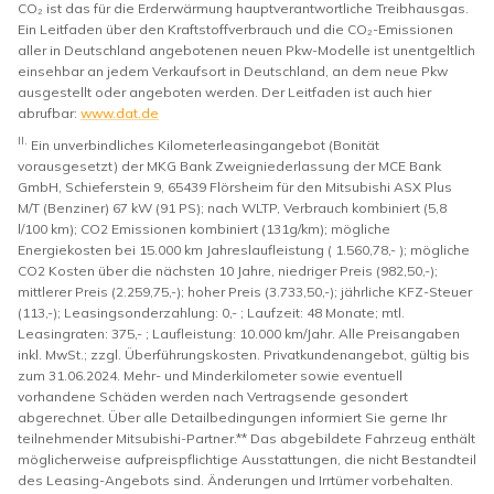
CO₂ ist das für die Erderwärmung hauptverantwortliche Treibhausgas.
Ein Leitfaden über den Kraftstoffverbrauch und die CO₂-Emissionen
aller in Deutschland angebotenen neuen Pkw-Modelle ist unentgeltlich
einsehbar an jedem Verkaufsort in Deutschland, an dem neue Pkw
ausgestellt oder angeboten werden. Der Leitfaden ist auch hier
abrufbar:
www.dat.de
II.
Ein unverbindliches Kilometerleasingangebot (Bonität
vorausgesetzt) der MKG Bank Zweigniederlassung der MCE Bank
GmbH, Schieferstein 9, 65439 Flörsheim für den Mitsubishi ASX Plus
M/T (Benziner) 67 kW (91 PS); nach WLTP, Verbrauch kombiniert (5,8
l/100 km); CO2 Emissionen kombiniert (131g/km); mögliche
Energiekosten bei 15.000 km Jahreslaufleistung ( 1.560,78,- ); mögliche
CO2 Kosten über die nächsten 10 Jahre, niedriger Preis (982,50,-);
mittlerer Preis (2.259,75,-); hoher Preis (3.733,50,-); jährliche KFZ-Steuer
(113,-); Leasingsonderzahlung: 0,- ; Laufzeit: 48 Monate; mtl.
Leasingraten: 375,- ; Laufleistung: 10.000 km/Jahr. Alle Preisangaben
inkl. MwSt.; zzgl. Überführungskosten. Privatkundenangebot, gültig bis
zum 31.06.2024. Mehr- und Minderkilometer sowie eventuell
vorhandene Schäden werden nach Vertragsende gesondert
abgerechnet. Über alle Detailbedingungen informiert Sie gerne Ihr
teilnehmender Mitsubishi-Partner.** Das abgebildete Fahrzeug enthält
möglicherweise aufpreispflichtige Ausstattungen, die nicht Bestandteil
des Leasing-Angebots sind. Änderungen und Irrtümer vorbehalten.