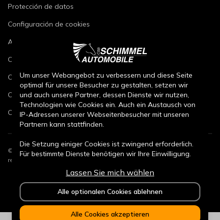
Protección de datos
Configuración de cookies
Aviso legal
Condiciones de reparación de vehículos
Um unser Webangebot zu verbessern und diese Seite
Condiciones de venta de vehículos nuevos
optimal für unsere Besucher zu gestalten, setzen wir
und auch unsere Partner, dessen Dienste wir nutzen,
Condiciones de venta de vehículos usados
Technologien wie Cookies ein. Auch ein Austausch von
Condiciones de venta de piezas
IP-Adressen unserer Webseitenbesucher mit unseren
Partnern kann stattfinden.
Die Setzung einiger Cookies ist zwingend erforderlich.
©
2026
CSB Schimmel Automobile GmbH. Todos los derechos
Für bestimmte Dienste benötigen wir Ihre Einwilligung.
reservados.
Lassen Sie mich wählen
Durch den Klick auf „Alle Cookies akzeptieren“, willigen
Sie (jederzeit für die Zukunft widerruflich) in alle
Alle optionalen Cookies ablehnen
Datenverarbeitungen (Setzung von Cookies und
Übermittlung der IP-Adresse an Partner) ein.
Alle Cookies akzeptieren