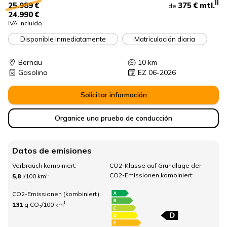
II
375 €
mtl.
25.989 €
de
24.990 €
IVA incluido.
Disponible inmediatamente
Matriculación diaria
Bernau
10
km
Gasolina
EZ 06-2026
Solicitar información
Organice una prueba de conducción
Datos de emisiones
Verbrauch kombiniert:
CO2-Klasse auf Grundlage der
CO2-Emissionen kombiniert:
I.
5,8
l/100 km
CO2-Emissionen (kombiniert):
I.
131
g CO
/100 km
2