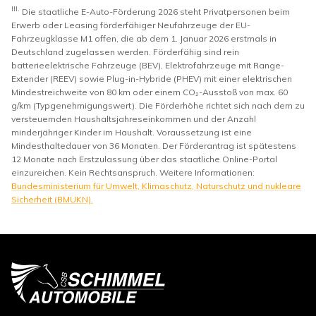
III.
Die staatliche E-Auto-Förderung 2026 steht Privatpersonen beim
Erwerb oder Leasing förderfähiger Neufahrzeuge der EU-
Fahrzeugklasse M1 offen, die ab dem 1. Januar 2026 erstmals in
Deutschland zugelassen werden. Förderfähig sind rein
batterieelektrische Fahrzeuge (BEV), Elektrofahrzeuge mit Range-
Extender (REEV) sowie Plug-in-Hybride (PHEV) mit einer elektrischen
Mindestreichweite von 80 km oder einem CO₂-Ausstoß von max. 60
g/km (Typgenehmigungswert). Die Förderhöhe richtet sich nach dem zu
versteuernden Haushaltsjahreseinkommen und der Anzahl
minderjähriger Kinder im Haushalt. Voraussetzung ist eine
Mindesthaltedauer von 36 Monaten. Der Förderantrag ist spätestens
12 Monate nach Erstzulassung über das staatliche Online-Portal
einzureichen. Kein Rechtsanspruch. Weitere Informationen:
Bundesministerium für Umwelt, Klimaschutz, Naturschutz und nukleare
Sicherheit (BMUKN).