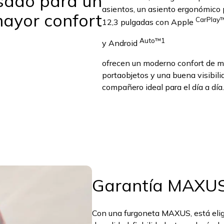
nsado para un
asientos, un asiento ergonómico p
ayor confort
CarPlay
12,3 pulgadas con Apple
Auto™1
y Android
ofrecen un moderno confort de 
portaobjetos y una buena visibil
compañero ideal para el día a día.
Garantía MAXUS 
Con una furgoneta MAXUS, está elig