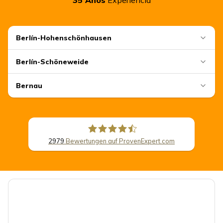
35
Años
Experiencia
Berlín-Hohenschönhausen
Berlín-Schöneweide
Bernau
2979
Bewertungen auf ProvenExpert.com
CSB Schimmel Automobile GmbH