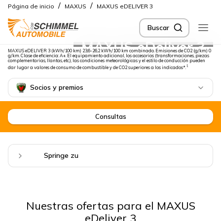
/
/
Página de inicio
MAXUS
MAXUS eDELIVER 3
Buscar
MAXUS eDeliver 3
MAXUS eDELIVER 3 (kWh/100 km) 23,6-26,2 kWh/100 km combinado. Emisiones de CO2 (g/km) 0
g/km. Clase de eficiencia: A+. El equipamiento adicional, los accesorios (transformaciones, piezas
complementarias, llantas, etc.), las condiciones meteorológicas y el estilo de conducción pueden
I.
dar lugar a valores de consumo de combustible y de CO2 superiores a los indicados*.
Socios y premios
Consultas
Springe zu
Nuestras ofertas para el MAXUS
eDeliver 3