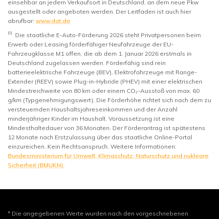
einsehbar an jedem Verkaufsort in Deutschland, an dem neue Pkw
ausgestellt oder angeboten werden. Der Leitfaden ist auch hier
abrufbar:
www.dat.de
III.
Die staatliche E-Auto-Förderung 2026 steht Privatpersonen beim
Erwerb oder Leasing förderfähiger Neufahrzeuge der EU-
Fahrzeugklasse M1 offen, die ab dem 1. Januar 2026 erstmals in
Deutschland zugelassen werden. Förderfähig sind rein
batterieelektrische Fahrzeuge (BEV), Elektrofahrzeuge mit Range-
Extender (REEV) sowie Plug-in-Hybride (PHEV) mit einer elektrischen
Mindestreichweite von 80 km oder einem CO₂-Ausstoß von max. 60
g/km (Typgenehmigungswert). Die Förderhöhe richtet sich nach dem zu
versteuernden Haushaltsjahreseinkommen und der Anzahl
minderjähriger Kinder im Haushalt. Voraussetzung ist eine
Mindesthaltedauer von 36 Monaten. Der Förderantrag ist spätestens
12 Monate nach Erstzulassung über das staatliche Online-Portal
einzureichen. Kein Rechtsanspruch. Weitere Informationen:
Bundesministerium für Umwelt, Klimaschutz, Naturschutz und nukleare
Sicherheit (BMUKN).
* Die angegebenen Werte wurden nach den vorgeschriebenen