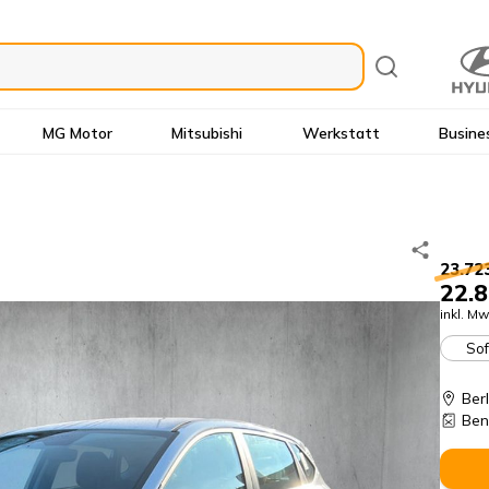
MG Motor
Mitsubishi
Werkstatt
Busine
23.72
22.8
inkl. Mw
Sof
Ber
Ben