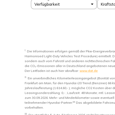
Verfügbarkeit
Kraftst
I.
Die Informationen erfolgen gemäß der Pkw-Energieverb
Harmonised Light-Duty Vehicles Test Procedure) ermittelt. D
sondern auch vom Fahrstil und anderen nichttechnischen Fak
die CO₂-Emissionen aller in Deutschland angebotenen neue
Der Leitfaden ist auch hier abrufbar:
www.dat.de
II.
Ein unverbindliches Kilometerleasingangebot (Bonität vo
Frankfurt am Main, für den Hyundai i20 Trend (Benziner) 66 
Jahreslaufleistung (1.614,60,- ); mögliche CO2 Kosten über die 
Leasingsonderzahlung: 0,- ; Laufzeit: 48 Monate; mtl. Leasin
zum 30.09.2026. Mehr- und Minderkilometer sowie eventuel
teilnehmender Hyundai-Partner.** Das abgebildete Fahrzeug
vorbehalten.
III.
Die staatliche E-Auto-Förderung 2026 steht Privatperso