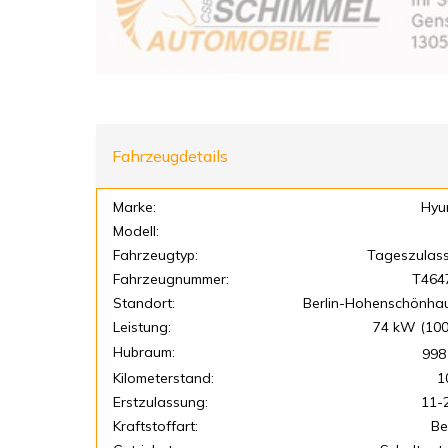
Fahrzeugdetails
Marke:
Hyu
Modell:
Fahrzeugtyp:
Tageszulas
Fahrzeugnummer:
T464
Standort:
Berlin-Hohenschönha
Leistung:
74 kW (100
Hubraum:
998
Kilometerstand:
1
Erstzulassung:
11-
Kraftstoffart:
Be