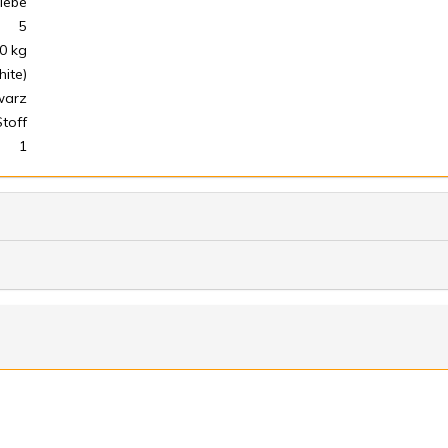
iebe
5
0 kg
hite)
warz
Stoff
1