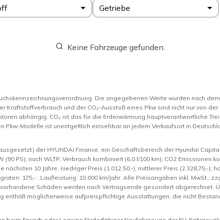
off
Getriebe
Keine Fahrzeuge gefunden.
rauchskennzeichnungsverordnung. Die angegebenen Werte wurden nach de
er Kraftstoffverbrauch und der CO₂-Ausstoß eines Pkw sind nicht nur von der
toren abhängig. CO₂ ist das für die Erderwärmung hauptverantwortliche Trei
n Pkw-Modelle ist unentgeltlich einsehbar an jedem Verkaufsort in Deutsc
rausgesetzt) der HYUNDAI Finance, ein Geschäftsbereich der Hyundai Capita
kW (90 PS); nach WLTP, Verbrauch kombiniert (6,0 l/100 km); CO2 Emissionen 
nächsten 10 Jahre, niedriger Preis (1.012,50,-); mittlerer Preis (2.328,75,-); ho
graten: 175,- ; Laufleistung: 10.000 km/Jahr. Alle Preisangaben inkl. MwSt.; 
l vorhandene Schäden werden nach Vertragsende gesondert abgerechnet. Übe
 enthält möglicherweise aufpreispflichtige Ausstattungen, die nicht Besta
nen beim Erwerb oder Leasing förderfähiger Neufahrzeuge der EU-Fahrzeugkl