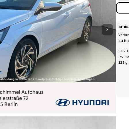
Emis
Verbra
5,4
l/
CO2-E
(kombi
123
g