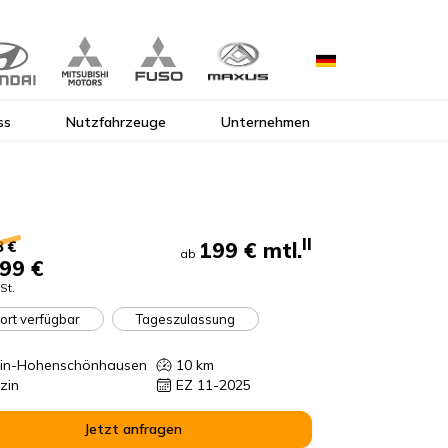
ss
Nutzfahrzeuge
Unternehmen
II
199 €
mtl.
3 €
ab
99 €
St.
ort verfügbar
Tageszulassung
lin-Hohenschönhausen
10
km
zin
EZ 11-2025
Jetzt anfragen