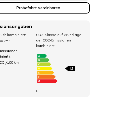
Probefahrt vereinbaren
sionsangaben
uch kombiniert:
CO2-Klasse auf Grundlage
der CO2-Emissionen
I.
100 km
kombiniert:
missionen
niert):
I.
 CO
/100 km
2
I.