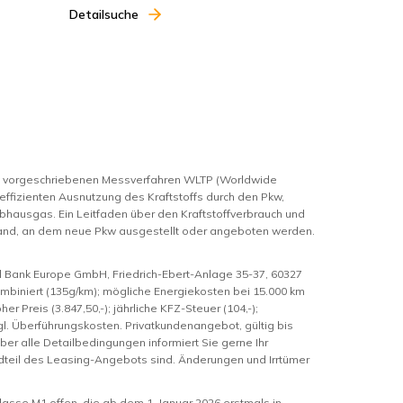
Detailsuche
m vorgeschriebenen Messverfahren WLTP (Worldwide
 effizienten Ausnutzung des Kraftstoffs durch den Pkw,
bhausgas. Ein Leitfaden über den Kraftstoffverbrauch und
hland, an dem neue Pkw ausgestellt oder angeboten werden.
l Bank Europe GmbH, Friedrich-Ebert-Anlage 35-37, 60327
kombiniert (135g/km); mögliche Energiekosten bei 15.000 km
her Preis (3.847,50,-); jährliche KFZ-Steuer (104,-);
zzgl. Überführungskosten. Privatkundenangebot, gültig bis
r alle Detailbedingungen informiert Sie gerne Ihr
ndteil des Leasing-Angebots sind. Änderungen und Irrtümer
asse M1 offen, die ab dem 1. Januar 2026 erstmals in