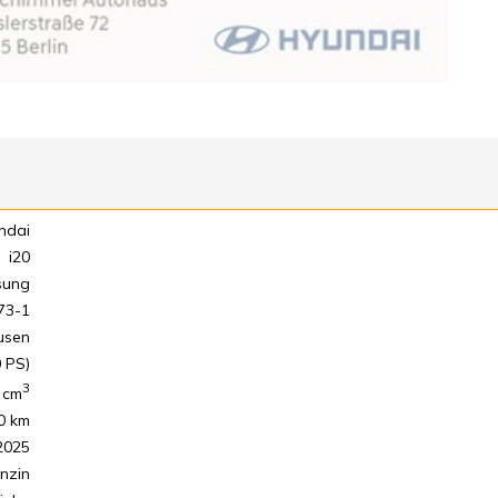
ndai
i20
sung
73-1
usen
 PS)
3
cm
0 km
2025
nzin