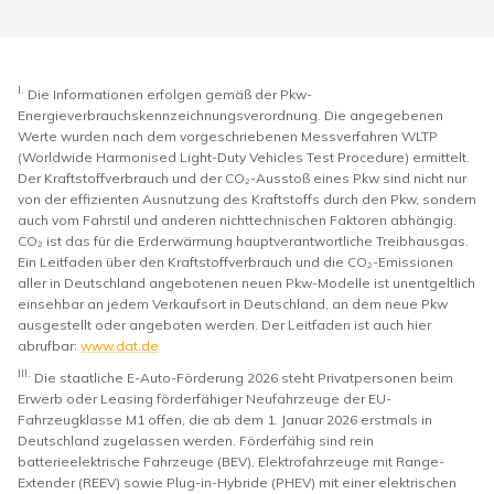
I.
Die Informationen erfolgen gemäß der Pkw-
Energieverbrauchskennzeichnungsverordnung. Die angegebenen
Werte wurden nach dem vorgeschriebenen Messverfahren WLTP
(Worldwide Harmonised Light-Duty Vehicles Test Procedure) ermittelt.
Der Kraftstoffverbrauch und der CO₂-Ausstoß eines Pkw sind nicht nur
von der effizienten Ausnutzung des Kraftstoffs durch den Pkw, sondern
auch vom Fahrstil und anderen nichttechnischen Faktoren abhängig.
CO₂ ist das für die Erderwärmung hauptverantwortliche Treibhausgas.
Ein Leitfaden über den Kraftstoffverbrauch und die CO₂-Emissionen
aller in Deutschland angebotenen neuen Pkw-Modelle ist unentgeltlich
einsehbar an jedem Verkaufsort in Deutschland, an dem neue Pkw
ausgestellt oder angeboten werden. Der Leitfaden ist auch hier
abrufbar:
www.dat.de
III.
Die staatliche E-Auto-Förderung 2026 steht Privatpersonen beim
Erwerb oder Leasing förderfähiger Neufahrzeuge der EU-
Fahrzeugklasse M1 offen, die ab dem 1. Januar 2026 erstmals in
Deutschland zugelassen werden. Förderfähig sind rein
batterieelektrische Fahrzeuge (BEV), Elektrofahrzeuge mit Range-
Extender (REEV) sowie Plug-in-Hybride (PHEV) mit einer elektrischen