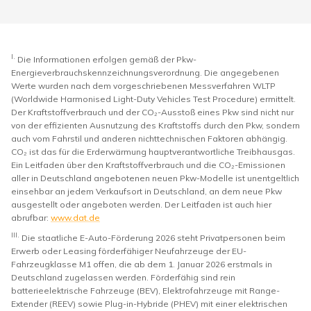
I.
Die Informationen erfolgen gemäß der Pkw-
Energieverbrauchskennzeichnungsverordnung. Die angegebenen
Werte wurden nach dem vorgeschriebenen Messverfahren WLTP
(Worldwide Harmonised Light-Duty Vehicles Test Procedure) ermittelt.
Der Kraftstoffverbrauch und der CO₂-Ausstoß eines Pkw sind nicht nur
von der effizienten Ausnutzung des Kraftstoffs durch den Pkw, sondern
auch vom Fahrstil und anderen nichttechnischen Faktoren abhängig.
CO₂ ist das für die Erderwärmung hauptverantwortliche Treibhausgas.
Ein Leitfaden über den Kraftstoffverbrauch und die CO₂-Emissionen
aller in Deutschland angebotenen neuen Pkw-Modelle ist unentgeltlich
einsehbar an jedem Verkaufsort in Deutschland, an dem neue Pkw
ausgestellt oder angeboten werden. Der Leitfaden ist auch hier
abrufbar:
www.dat.de
III.
Die staatliche E-Auto-Förderung 2026 steht Privatpersonen beim
Erwerb oder Leasing förderfähiger Neufahrzeuge der EU-
Fahrzeugklasse M1 offen, die ab dem 1. Januar 2026 erstmals in
Deutschland zugelassen werden. Förderfähig sind rein
batterieelektrische Fahrzeuge (BEV), Elektrofahrzeuge mit Range-
Extender (REEV) sowie Plug-in-Hybride (PHEV) mit einer elektrischen