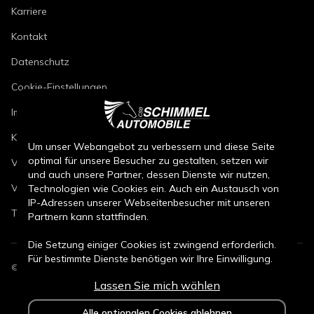
Karriere
Kontakt
Datenschutz
Cookie-Einstellungen
Impressum
Kfz-Reparaturbedingungen
Um unser Webangebot zu verbessern und diese Seite
optimal für unsere Besucher zu gestalten, setzen wir
Verkaufsbedingungen Neuwagen
und auch unsere Partner, dessen Dienste wir nutzen,
Verkaufsbedingungen Gebrauchtwagen
Technologien wie Cookies ein. Auch ein Austausch von
IP-Adressen unserer Webseitenbesucher mit unseren
Teileverkaufsbedingungen
Partnern kann stattfinden.
Die Setzung einiger Cookies ist zwingend erforderlich.
Für bestimmte Dienste benötigen wir Ihre Einwilligung.
©
2026
CSB Schimmel Automobile GmbH. Alle Rechte vorbehalten.
Lassen Sie mich wählen
Durch den Klick auf „Alle Cookies akzeptieren“, willigen
Sie (jederzeit für die Zukunft widerruflich) in alle
Alle optionalen Cookies ablehnen