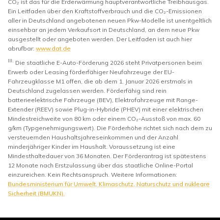
CO₂ ist das für die Erderwärmung hauptverantwortliche Treibhausgas.
Ein Leitfaden über den Kraftstoffverbrauch und die CO₂-Emissionen
aller in Deutschland angebotenen neuen Pkw-Modelle ist unentgeltlich
einsehbar an jedem Verkaufsort in Deutschland, an dem neue Pkw
ausgestellt oder angeboten werden. Der Leitfaden ist auch hier
abrufbar:
www.dat.de
III.
Die staatliche E-Auto-Förderung 2026 steht Privatpersonen beim
Erwerb oder Leasing förderfähiger Neufahrzeuge der EU-
Fahrzeugklasse M1 offen, die ab dem 1. Januar 2026 erstmals in
Deutschland zugelassen werden. Förderfähig sind rein
batterieelektrische Fahrzeuge (BEV), Elektrofahrzeuge mit Range-
Extender (REEV) sowie Plug-in-Hybride (PHEV) mit einer elektrischen
Mindestreichweite von 80 km oder einem CO₂-Ausstoß von max. 60
g/km (Typgenehmigungswert). Die Förderhöhe richtet sich nach dem zu
versteuernden Haushaltsjahreseinkommen und der Anzahl
minderjähriger Kinder im Haushalt. Voraussetzung ist eine
Mindesthaltedauer von 36 Monaten. Der Förderantrag ist spätestens
12 Monate nach Erstzulassung über das staatliche Online-Portal
einzureichen. Kein Rechtsanspruch. Weitere Informationen:
Bundesministerium für Umwelt, Klimaschutz, Naturschutz und nukleare
Sicherheit (BMUKN).