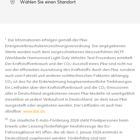
Wählen Sie einen Standort
I.
Die Informationen erfolgen gemäß der Pkw-
Energieverbrauchskennzeichnungsverordnung. Die angegebenen
Werte wurden nach dem vorgeschriebenen Messverfahren WLTP
(Worldwide Harmonised Light-Duty Vehicles Test Procedure) ermittelt.
Der Kraftstoffverbrauch und der CO₂-Ausstoß eines Pkw sind nicht nur
von der effizienten Ausnutzung des Kraftstoffs durch den Pkw, sondern
auch vom Fahrstil und anderen nichttechnischen Faktoren abhängig.
CO₂ ist das für die Erderwärmung hauptverantwortliche Treibhausgas.
Ein Leitfaden über den Kraftstoffverbrauch und die CO₂-Emissionen
aller in Deutschland angebotenen neuen Pkw-Modelle ist unentgeltlich
einsehbar an jedem Verkaufsort in Deutschland, an dem neue Pkw
ausgestellt oder angeboten werden. Der Leitfaden ist auch hier
abrufbar:
www.dat.de
III.
Die staatliche E-Auto-Förderung 2026 steht Privatpersonen beim
Erwerb oder Leasing förderfähiger Neufahrzeuge der EU-
Fahrzeugklasse M1 offen, die ab dem 1. Januar 2026 erstmals in
Deutschland zugelassen werden. Förderfähig sind rein