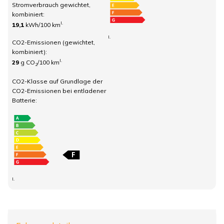
Stromverbrauch gewichtet,
kombiniert:
I.
19,1
kWh/100 km
I.
CO2-Emissionen (gewichtet,
kombiniert):
I.
29
g CO
/100 km
2
CO2-Klasse auf Grundlage der
CO2-Emissionen bei entladener
Batterie:
I.