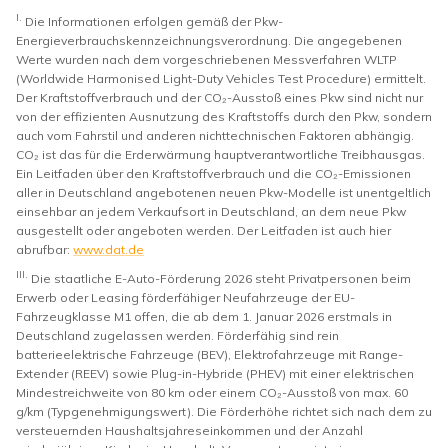
I.
Die Informationen erfolgen gemäß der Pkw-
Energieverbrauchskennzeichnungsverordnung. Die angegebenen
Werte wurden nach dem vorgeschriebenen Messverfahren WLTP
(Worldwide Harmonised Light-Duty Vehicles Test Procedure) ermittelt.
Der Kraftstoffverbrauch und der CO₂-Ausstoß eines Pkw sind nicht nur
von der effizienten Ausnutzung des Kraftstoffs durch den Pkw, sondern
auch vom Fahrstil und anderen nichttechnischen Faktoren abhängig.
CO₂ ist das für die Erderwärmung hauptverantwortliche Treibhausgas.
Ein Leitfaden über den Kraftstoffverbrauch und die CO₂-Emissionen
aller in Deutschland angebotenen neuen Pkw-Modelle ist unentgeltlich
einsehbar an jedem Verkaufsort in Deutschland, an dem neue Pkw
ausgestellt oder angeboten werden. Der Leitfaden ist auch hier
abrufbar:
www.dat.de
III.
Die staatliche E-Auto-Förderung 2026 steht Privatpersonen beim
Erwerb oder Leasing förderfähiger Neufahrzeuge der EU-
Fahrzeugklasse M1 offen, die ab dem 1. Januar 2026 erstmals in
Deutschland zugelassen werden. Förderfähig sind rein
batterieelektrische Fahrzeuge (BEV), Elektrofahrzeuge mit Range-
Extender (REEV) sowie Plug-in-Hybride (PHEV) mit einer elektrischen
Mindestreichweite von 80 km oder einem CO₂-Ausstoß von max. 60
g/km (Typgenehmigungswert). Die Förderhöhe richtet sich nach dem zu
versteuernden Haushaltsjahreseinkommen und der Anzahl